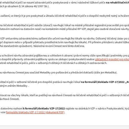
ě rehabilitační péčí se rozumí zdravotní péče poskytovaná v rámci následné lůžkové péče
na rehabilitačníc
ách je obsahem § 34 zákona 48/1997 Sb.).
zařízení, ve kterých je pro poskytnutí a úhradu léčebně rehabilitační péče o dospělé nezbytně nutný schválen
 léčebně rehabilitační péči odešle (doručí) navrhující lékař na místně příslušné regionální pracoviště pro sp
datovém rozhraní na datovém nosiči na kontaktním místě příslušné RP VZP, stejně jako osobně doručené návrhy
VZP smluvnímu zdravotnickému zařízení dle určení navrhujícího lékaře na návrhu. Odborný léčebný ústav po ob
apř. dopisem nebo v případě překladu prostřednictvím navrhujícího lékaře). Při přímém přeložení z akutní lůž
há standardním způsobem). Následná revizní činnost není tímto dotčena.
schválení návrhu zdravotní pojišťovnou a vzhledem k absenci právní normy dále specifikující podmínky pro p
 dospělé připravily zdravotní pojišťovny spolu se zástupci poskytovatelů soubor
základních pravidel pro pře
čebně rehabilitační péče, péče v odborných dětských léčebnách a dětských ozdravovnách.
 návrhovou činnost jsou součástí Metodiky pro pořizování a předávání dokladů (dále jen Metodika).
ilitační péči v odborné léčebně pro dospělé podává navrhující lékař
na formuláři/dokladu VZP-17/2022 ,,N
latným zněním Metodiky .
lovat na všechny lékaře, kteří se podílejí na návrhové činnosti na léčebně rehabilitační péči v odborných léč
návrhové činnosti.
a datovému rozhraní
k
formuláři/dokladu VZP-17/2022
najdete na stránkách VZP v rubrice Poskytovatelé, Vy
é vzor
formuláře/dokladu VZP-17/2022
.