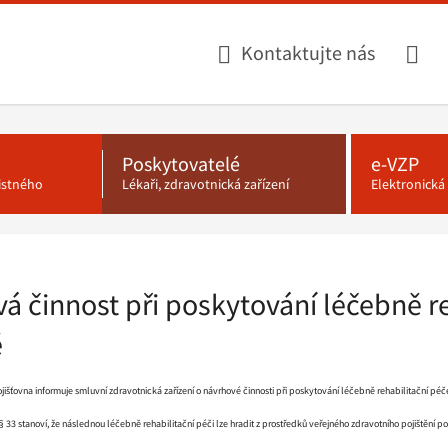
Kontaktujte nás
Poskytovatelé
e-VZP
jistného
Lékaři, zdravotnická zařízení
Elektronick
á činnost při poskytování léčebně r
ě
išťovna informuje smluvní zdravotnická zařízení o návrhové činnosti při poskytování léčebně rehabilitační pé
§ 33 stanoví, že následnou léčebně rehabilitační péči lze hradit z prostředků veřejného zdravotního pojištění p