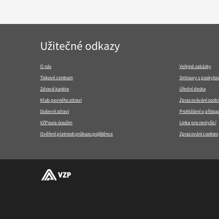
Navigace
Užitečné odkazy
v
patičce
O nás
Veřejné zakázky
Tiskové centrum
Smlouvy s poskytov
Zdravá kariéra
Úřední deska
Klub pevného zdraví
Zpracovávání osobn
Duševní zdraví
Prohlášení o přístup
VZPoura úrazům
Linka pro neslyšící
Ověření platnosti průkazu pojištěnce
Zpracování cookies