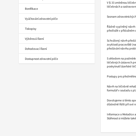
V § 33 zmíněnou léčebn
léčebnách a ozdravovn
Bonifikace
Seznam zdravotnických 
Vyúčtování zdravotní péče
Řádně vyplněný návrh na
Tiskopisy
předložit v příslušném 
Výběrová řízení
Schválený návrh předá 
zvyklostí pracoviště (n
předávání návrhu probí
Dohodovací řízení
S ohledem na podmínku 
Dostupnost zdravotní péče
léčebných ústavech pro
poskytnutí lázeňské lé
Postupy pro předmětnou
Návrh na léčebně rehab
formulář v souladu s p
Dovolujeme si tímto ape
důsledně řídili při své 
Informace o Metodice 
Stáhnout si můžete tak