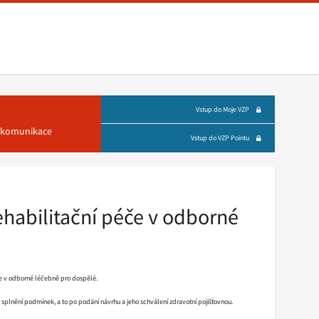
Vstup do Moje VZP
á komunikace
Vstup do VZP Pointu
ehabilitační péče v odborné
če v odborné léčebně pro dospělé.
o splnění podmínek, a to po podání návrhu a jeho schválení zdravotní pojišťovnou.