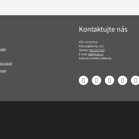
Kontaktujte nás
IČO: 41197518
Kód pojišťovny: 111
ateli
Telefon:
952 222 222
E-mail:
info@vzp.cz
Datová schránka: i48ae3q
ích údajů
nosti
Facebook
LinkedIn
YouTube
Instagram
T