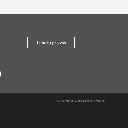
Jsme tu pro vás
witter
© 2026 VZP ČR, Všechna práva vyhrazena