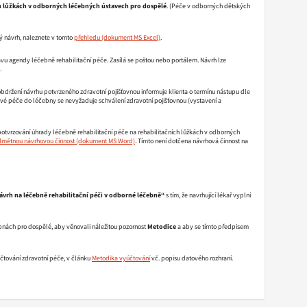
h lůžkách v odborných léčebných ústavech pro dospělé
. (Péče v odborných dětských
ý návrh, naleznete v tomto
přehledu
.
rávu agendy léčebně rehabilitační péče. Zasílá se poštou nebo portálem. Návrh lze
.
držení návrhu potvrzeného zdravotní pojišťovnou informuje klienta o termínu nástupu dle
kové péče do léčebny se nevyžaduje schválení zdravotní pojišťovnou (vystavení a
otvrzování úhrady léčebně rehabilitační péče na rehabilitačních lůžkách v odborných
dmětnou návrhovou činnost
. Tímto není dotčena návrhová činnost na
ávrh na léčebně rehabilitační péči v odborné léčebně“
s tím, že navrhující lékař vyplní
ebnách pro dospělé, aby věnovali náležitou pozornost
Metodice
a aby se tímto předpisem
účtování zdravotní péče, v článku
Metodika vyúčtování
vč. popisu datového rozhraní.