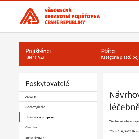
Všeobecná
zdravotní
pojišťovna
ČR,
Hlavní
menu
hlavní
stránka
Pojištěnci
Plátci
Klienti VZP
Kategorie plátců po
Poskytovatelé
Drobečková
navigace
Návrhov
Aktuality
léčebn
Nejčastěji řešíte
Informace pro praxi
Všeobecná zdravotní poj
Číselníky
Zákon č. 48/1997 Sb. v 
Smluvní vztahy