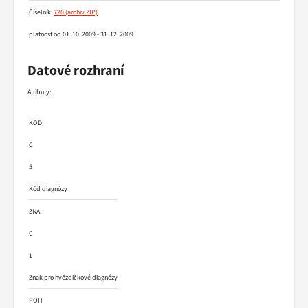
Číselník:
720
platnost od 01. 10. 2009 - 31. 12. 2009
Datové rozhraní
Atributy:
KOD
C
5
Kód diagnózy
ZNA
C
1
Znak pro hvězdičkové diagnózy
POH