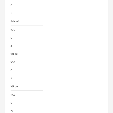
C
1
Pohlaví
VOD
C
2
Věk od
VDO
C
2
Věk do
NAZ
C
70