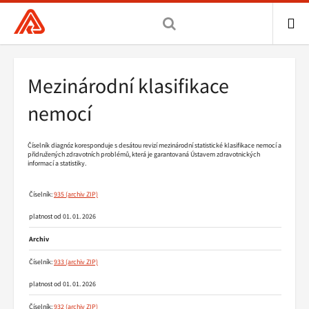
Všeobecná
zdravotní
pojišťovna
ME
ČR,
Drobečková
Mezinárodní klasifikace
hlavní
navigace
stránka
nemocí
Číselník diagnóz koresponduje s desátou revizí mezinárodní statistické klasifikace nemocí a
přidružených zdravotních problémů, která je garantovaná Ústavem zdravotnických
informací a statistiky.
Číselník:
935
platnost od 01. 01. 2026
Archiv
Číselník:
933
platnost od 01. 01. 2026
Číselník:
932