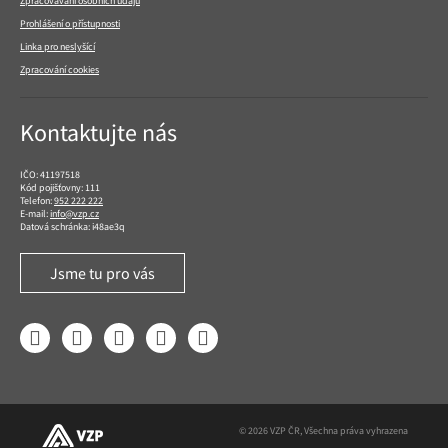
Zpracovávání osobních údajů
Prohlášení o přístupnosti
Linka pro neslyšící
Zpracování cookies
Kontaktujte nás
IČO: 41197518
Kód pojišťovny: 111
Telefon:
952 222 222
E-mail:
info@vzp.cz
Datová schránka: i48ae3q
Jsme tu pro vás
Facebook
LinkedIn
YouTube
Instagram
Twitter
© 2026 VZP ČR, Všechna práva vyhrazena