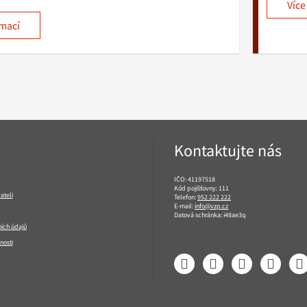
Více
rmací
Kontaktujte nás
IČO: 41197518
Kód pojišťovny: 111
ateli
Telefon:
952 222 222
E-mail:
info@vzp.cz
Datová schránka: i48ae3q
ích údajů
nosti
Facebook
LinkedIn
YouTube
Instagram
T