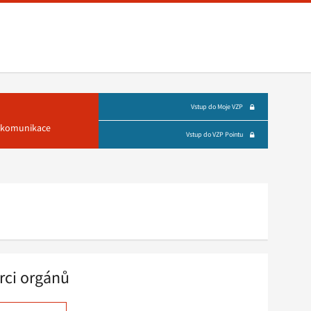
Vstup do Moje VZP
á komunikace
Vstup do VZP Pointu
rci orgánů