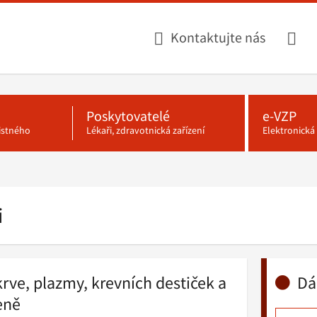
Kontaktujte nás
Poskytovatelé
e-VZP
jistného
Lékaři, zdravotnická zařízení
Elektronick
i
krve, plazmy, krevních destiček a
Dá
eně