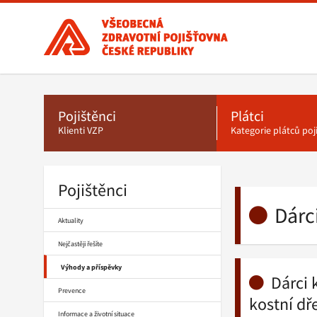
Všeobecná
zdravotní
pojišťovna
ČR,
Hlavní
menu
hlavní
stránka
Pojištěnci
Plátci
Klienti VZP
Kategorie plátců po
Drobečková
navigace
Pojištěnci
Dárci
Dárc
Aktuality
Nejčastěji řešíte
Výhody a příspěvky
Dárci 
Prevence
kostní dř
Informace a životní situace