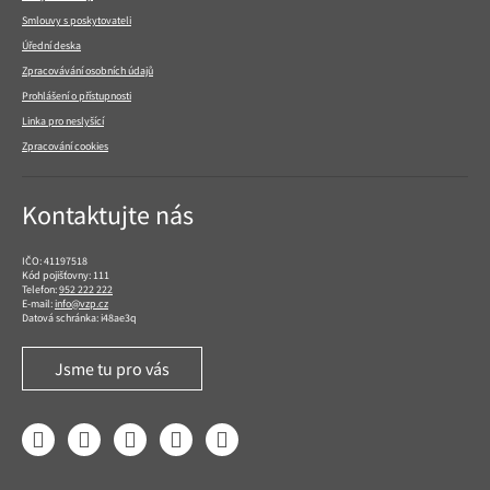
Smlouvy s poskytovateli
Úřední deska
Zpracovávání osobních údajů
Prohlášení o přístupnosti
Linka pro neslyšící
Zpracování cookies
Kontaktujte nás
IČO: 41197518
Kód pojišťovny: 111
Telefon:
952 222 222
E-mail:
info@vzp.cz
Datová schránka: i48ae3q
Jsme tu pro vás
Facebook
LinkedIn
YouTube
Instagram
Twitter