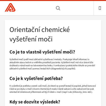
Všeobecná
zdravotní
pojišťovna
ME
ČR,
Drobečková
Orientační chemické
hlavní
navigace
stránka
vyšetření moči
Co je to vlastně vyšetření moči?
Vyšetření moči patří mezi základní vyšetřovací metody. Poskytuje lékaři informaci o
aktuálním stavu ledvin a vnitřního prostředí pacienta. Vyšetření moči má více úrovní dle
složitosti a náročnosti na laboratorní techniku. V ambulanci praktického lékaře se provádí
základní vyšetření moči pomocí testačních (diagnostických) papírků.
Co je k vyšetření potřeba?
K vyšetření je potřeba vzorek vaší moči, do které se ponoří testační papírek, jehož koncové
části se po styku s močí vlivem chemických reakcí různě zabarví a dle zabarvení lze pak
orientačně detekovat přítomnost určitých látek v moči (např. cukr, bílkoviny, krev atd.).
Kdy se dozvíte výsledek?