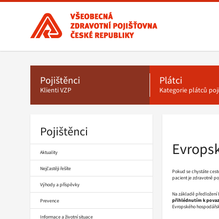
Všeobecná
zdravotní
pojišťovna
ČR,
Hlavní
menu
hlavní
stránka
Pojištěnci
Plátci
Klienti VZP
Kategorie plátců po
Pojištěnci
Drobečková
navigace
Evropsk
Aktuality
Nejčastěji řešíte
Pokud se chystáte cesto
pacient je zdravotně po
Výhody a příspěvky
Na základě předložení 
přihlédnutím k povaz
Prevence
Evropského hospodářské
Informace a životní situace