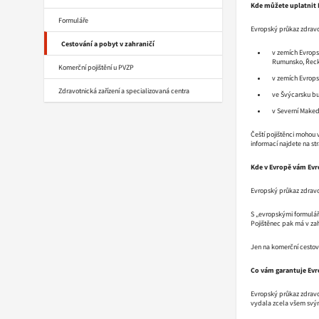
Kde můžete uplatnit 
Formuláře
Evropský průkaz zdravot
Cestování a pobyt v zahraničí
v zemích Evropsk
Rumunsko, Řecko
Komerční pojištění u PVZP
v zemích Evrops
Zdravotnická zařízení a specializovaná centra
ve Švýcarsku bu
v Severní Maked
Čeští pojištěnci mohou
informací najdete na s
Kde v Evropě vám Ev
Evropský průkaz zdravot
S „evropskými formulář
Pojištěnec pak má v za
Jen na komerční cestovn
Co vám garantuje Evr
Evropský průkaz zdravot
vydala zcela všem svým 