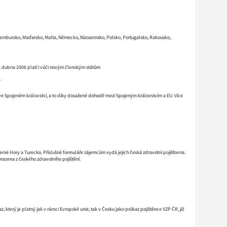
, Lucembursko, Maďarsko, Malta, Německo, Nizozemsko, Polsko, Portugalsko, Rakousko,
 dubna 2006 platí i vůči novým členským státům
.
e Spojeném království, a to díky dosažené dohodě mezi Spojeným královstvím a EU. Více
rné Hory a Turecka. Příslušné formuláře zájemcům vydá jejich česká zdravotní pojišťovna.
azena z českého zdravotního pojištění.
který je platný jak v rámci Evropské unie, tak v Česku jako průkaz pojištěnce VZP ČR, již