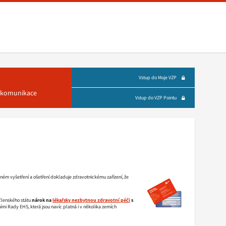
Vstup do Moje VZP
á komunikace
Vstup do VZP Pointu
ném vyšetření a ošetření dokladuje zdravotnickému zařízení, že
členského státu
nárok na
lékařsky nezbytnou zdravotní péči
s
mi Rady EHS, která jsou navíc platná i v několika zemích