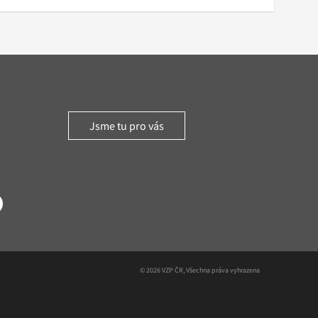
Jsme tu pro vás
witter
© 2026 VZP ČR, Všechna práva vyhrazena