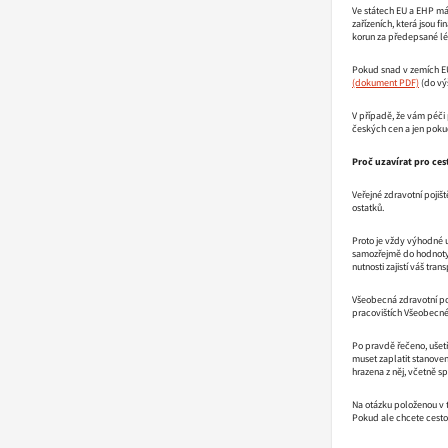
Ve státech EU a EHP má
zařízeních, která jsou f
korun za předepsané lék
Pokud snad v zemích EU
(do vý
V případě, že vám péči
českých cen a jen pokud 
Proč uzavírat pro ces
Veřejné zdravotní pojiš
ostatků.
Proto je vždy výhodné u
samozřejmě do hodnoty s
nutnosti zajistí váš tra
Všeobecná zdravotní po
pracovištích Všeobecné 
Po pravdě řečeno, ušetří
muset zaplatit stanoven
hrazena z něj, včetně sp
Na otázku položenou v t
Pokud ale chcete cestov