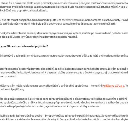
 občan ČR s průkazem EHIC stejné podmínky pro čerpání zdravotní péče jako místní občan v rámci povinného zdr
inancována z veřejných zdrojů. Za poskytnutou péči ale také bude hradit stejnou spoluúčast, jako místní. A ta je
y, běžné jsou poplatky za hospitalizaci...
 budete muset z nějakého důvodu uhradit platbu za ošetření v hotovosti, nezapomeňte si uschovat účty. Po n
še tarifů platných ve státě, kde byla péče poskytnuta, samozřejmě opět bez zaplacené spoluúčasti).
 poskytne zdravotnické zařízení, které není napojeno na veřejný systém, můžete po návratu domů požádat o úh
šlo o péči, která je v ČR z veřejného zdravotního pojištění hrazená.
ty po EU cestovní zdravotní pojištění?
tění pokrývá v zahraničí jen výdaje za poskytnutou nezbytnou zdravotní péči, a to ještě s výhradou zmiňované 
zavřít komerční cestovní zdravotní připojištění. Za několik desítek korun denně získáte jistotu, že vám zvolená 
tanoveného limitu. Navíc budete mít k dispozici služby asistence, a to v českém jazyce. Její pracovníci vám 
nsport domů atd.
jišťovna vám může nabídnout na cesty připojištění u své dceřiné společnosti – komerční
Pojišťovny VZP, a. s.
To
zdravotní pojišťovny.
te tím peníze nejen sobě, ale i Všeobecné zdravotní pojišťovně a tím i systému veřejného zdravotního pojištění. N
ou spoluúčast za léčbu a léky a třeba i nutnou přepravu domů. Navíc všechna komunikace a zařizování bude jen
oluúčasti a případných dalších služeb, a ještě budete mít k dispozici služby asistence.
itulku je tedy jednoznačná odpověď – Evropský průkaz zdravotního pojištění garantuje, že vám v případě potř
at s klidem a s vědomím, že eventuální choroby či úrazy v cizině zvládnete bez větších problémů a bez zbytečnýc