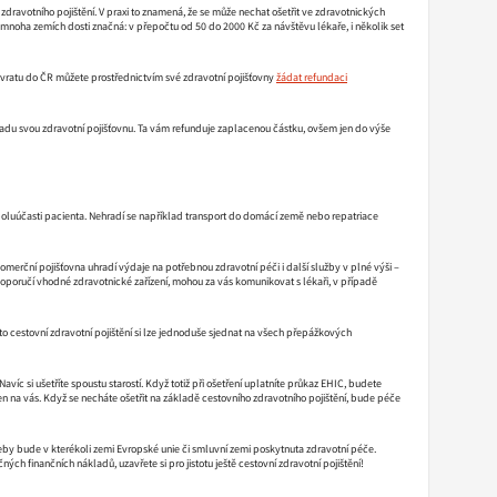
avotního pojištění. V praxi to znamená, že se může nechat ošetřit ve zdravotnických
 v mnoha zemích dosti značná: v přepočtu od 50 do 2000 Kč za návštěvu lékaře, i několik set
ávratu do ČR můžete prostřednictvím své zdravotní pojišťovny
žádat refundaci
radu svou zdravotní pojišťovnu. Ta vám refunduje zaplacenou částku, ovšem jen do výše
spoluúčasti pacienta. Nehradí se například transport do domácí země nebo repatriace
komerční pojišťovna uhradí výdaje na potřebnou zdravotní péči i další služby v plné výši –
doporučí vhodné zdravotnické zařízení, mohou za vás komunikovat s lékaři, v případě
to cestovní zdravotní pojištění si lze jednoduše sjednat na všech přepážkových
avíc si ušetříte spoustu starostí. Když totiž při ošetření uplatníte průkaz EHIC, budete
 na vás. Když se necháte ošetřit na základě cestovního zdravotního pojištění, bude péče
eby bude v kterékoli zemi Evropské unie či smluvní zemi poskytnuta zdravotní péče.
h finančních nákladů, uzavřete si pro jistotu ještě cestovní zdravotní pojištění!