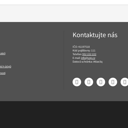
Kontaktujte nás
IČO: 41197518
Kód pojišťovny: 111
ateli
Telefon:
952 222 222
E-mail:
info@vzp.cz
Datová schránka: i48ae3q
ích údajů
nosti
Facebook
LinkedIn
YouTube
Instagram
T