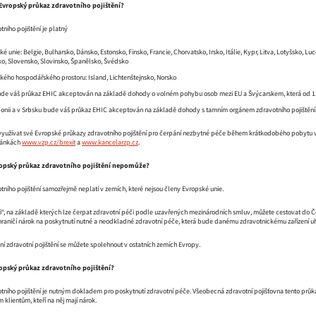
Evropský průkaz zdravotního pojištění?
ního pojištění je platný
é unie: Belgie, Bulharsko, Dánsko, Estonsko, Finsko, Francie, Chorvatsko, Irsko, Itálie, Kypr, Litva, Lotyšsko
, Slovensko, Slovinsko, Španělsko, Švédsko
kého hospodářského prostoru: Island, Lichtenštejnsko, Norsko
de váš průkaz EHIC akceptován na základě dohody o volném pohybu osob mezi EU a Švýcarskem, která od 1.
onii a v Srbsku bude váš průkaz EHIC akceptován na základě dohody s tamním orgánem zdravotního pojištění
 využívat své Evropské průkazy zdravotního pojištění pro čerpání nezbytné péče během krátkodobého pobytu v
tránkách
www.vzp.cz/brexit
a
www.kancelarzp.cz
.
ropský průkaz zdravotního pojištění nepomůže?
ního pojištění samozřejmě neplatí v zemích, které nejsou členy Evropské unie.
i“, na základě kterých lze čerpat zdravotní péči podle uzavřených mezinárodních smluv, můžete cestovat do Če
hraničí nárok na poskytnutí nutné a neodkladné zdravotní péče, která bude danému zdravotnickému zařízení uhr
í zdravotní pojištění se můžete spolehnout v ostatních zemích Evropy.
opský průkaz zdravotního pojištění?
ního pojištění je nutným dokladem pro poskytnutí zdravotní péče. Všeobecná zdravotní pojišťovna tento průkaz, 
klientům, kteří na něj mají nárok.