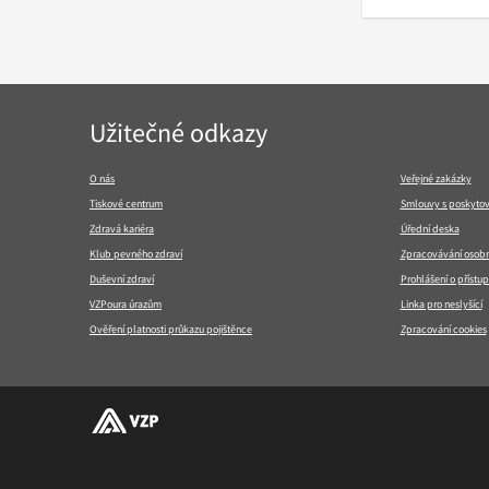
Navigace
Užitečné odkazy
v
patičce
O nás
Veřejné zakázky
Tiskové centrum
Smlouvy s poskytov
Zdravá kariéra
Úřední deska
Klub pevného zdraví
Zpracovávání osobn
Duševní zdraví
Prohlášení o přístup
VZPoura úrazům
Linka pro neslyšící
Ověření platnosti průkazu pojištěnce
Zpracování cookies