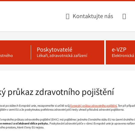
Kontaktujte nás
Poskytovatelé
e-VZP
jistného
Lékaři, zdravotnická zařízení
Elektronick
ý průkaz zdravotního pojištění
vat po státech Evropské unie, nezapomeňte si určitě svůj
Evropský průkaz zdravotního pojištění.
Ten při případ
jištěn v zemi EU a že poskytnutou potřebnou zdravotní péči tedy uhradí příslušná zdravotní pojišťovna.
Evropského průkazu zdravotního pojištění (EHIC) má pojištěnec jednoho členského státu EU na území druhého 
e nemoci a očekávané délce pobytu.
Poskytování zdravotní péče v rámci Evropské unie je upraveno nařízení
ho prostoru, které členy EU nejsou.