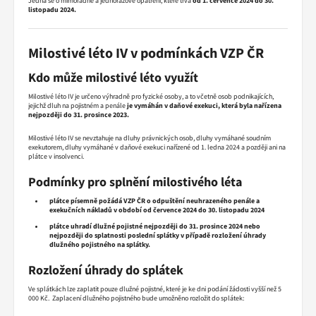
Jedná se o mimořádné a jednorázové opatření, které trvá
od 1. července 2024 do 30.
listopadu 2024.
Milostivé léto IV v podmínkách VZP ČR
Kdo může milostivé léto využít
Milostivé léto IV je určeno výhradně pro fyzické osoby, a to včetně osob podnikajících,
jejichž dluh na pojistném a penále
je vymáhán v daňové exekuci, která byla nařízena
nejpozději do 31. prosince 2023.
Milostivé léto IV se nevztahuje na dluhy právnických osob, dluhy vymáhané soudním
exekutorem, dluhy vymáhané v daňové exekuci nařízené od 1. ledna 2024 a později ani na
plátce v insolvenci.
Podmínky pro splnění milostivého léta
plátce písemně požádá VZP ČR o odpuštění
neuhrazeného penále a
exekučních nákladů v období od
července 2024 do 30. listopadu 2024
plátce uhradí
dlužné pojistné nejpozději do 31. prosince 2024 nebo
nejpozději do splatnosti poslední splátky v případě rozložení úhrady
dlužného pojistného na splátky.
Rozložení úhrady do splátek
Ve splátkách lze zaplatit pouze dlužné pojistné, které je ke dni podání žádosti vyšší než 5
000 Kč. Zaplacení dlužného pojistného bude umožněno rozložit do splátek: