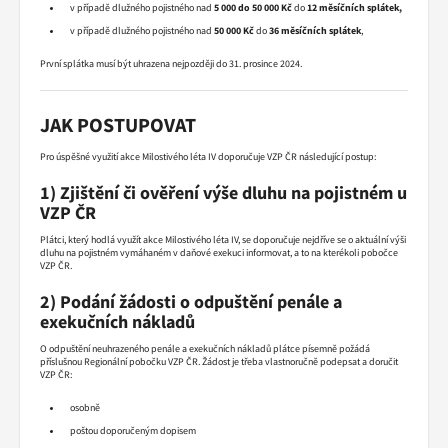
v případě dlužného pojistného nad
5 000 do 50 000 Kč
do
12 měsíčních splátek,
v případě dlužného pojistného nad
50 000 Kč
do
36 měsíčních splátek
,
První splátka musí být uhrazena nejpozději do 31. prosince 2024.
JAK POSTUPOVAT
Pro úspěšné využití akce Milostivého léta IV doporučuje VZP ČR následující postup:
1) Zjištění či ověření výše dluhu na pojistném u
VZP ČR
Plátci, který hodlá využít akce Milostivého léta IV, se doporučuje nejdříve se o aktuální výši
dluhu na pojistném vymáhaném v daňové exekuci informovat, a to na kterékoli pobočce
VZP ČR.
2) Podání žádosti o odpuštění penále a
exekučních nákladů
O odpuštění neuhrazeného penále a exekučních nákladů plátce písemně požádá
příslušnou Regionální pobočku VZP ČR. Žádost je třeba vlastnoručně podepsat a doručit
VZP ČR:
osobně
poštou doporučeným dopisem