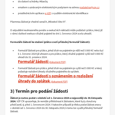
do datové schránky i48ae3q
emailem s uznávaným elektronickým podpisem na adresu
podatelna@vzp.cz
prostřednictvím aplikace
e-VZP
s využitím elektronické identifikace
Písemnou žádost je vhodné označit „Milostivé léto IV“.
O odpuštění neuhrazeného penále a exekučních nákladů může požádat i plátce, který již
v rámci daňové exekuce dlužné pojistné ke dni 1. července 2024 zcela uhradil.
Formuláře žádostí ke stažení (plátce zvolí příslušný formulář žádosti):
Formulář žádosti pro plátce, jehož dluh na pojistném je nižší než 5 000 Kč nebo byl
k 1. červenci 2024 již uhrazen a pro plátce, který dlužné pojistné vyšší než 5 000 Kč
uhradí do 31. prosince 2024.
Formulář žádosti
Formulář žádosti pro plátce, jehož dluh na pojistném je vyšší než 5 000 Kč a který
požaduje rozložení úhrady dlužného pojistného do splátek.
Formulář žádosti s oznámením o rozložení
úhrady do splátek
3) Termín pro podání žádosti
Žádost je nutno podat v období od 1. července 2024 a nejpozději do 30.listopadu
2024.
VZP ČR upozorňuje, že nemůže přihlédnout k žádostem, které byly doručeny
předčasně, tj. před 1. červencem 2024. V takovém případě je třeba podat žádost znovu
v období od 1. července 2024 do 30. listopadu 2024; k tomu lze využít příslušný formulář
žádosti.