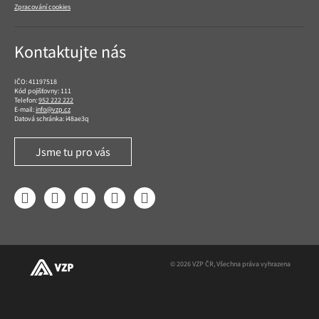
Zpracování cookies
Kontaktujte nás
IČO: 41197518
Kód pojišťovny: 111
Telefon:
952 222 222
E-mail:
info@vzp.cz
Datová schránka: i48ae3q
Jsme tu pro vás
Facebook
LinkedIn
YouTube
Instagram
Twitter
© 2026 VZP ČR, Všechna práva vyhrazena