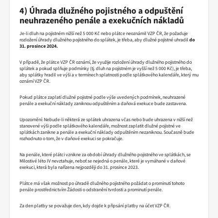
4) Úhrada dlužného pojistného a odpuštění
neuhrazeného penále a exekučních nákladů
Je-li dluh na pojistném nižší než 5 000 Kč nebo plátce neoznámil VZP ČR, že požaduje
rozložení úhrady dlužného pojistného do splátek, je třeba, aby dlužné pojistné uhradil
do
31. prosince 2024.
V případě, že plátce VZP ČR oznámí, že využije rozložení úhrady dlužného pojistného do
splátek a pokud splňuje podmínky (tj. dluh na pojistném je vyšší než 5 000 Kč), je třeba,
aby splátky hradil ve výši a v termínech splatnosti podle splátkového kalendáře, který mu
oznámí VZP ČR.
Pokud plátce zaplatí dlužné pojistné podle výše uvedených podmínek, neuhrazené
penále a exekuční náklady zaniknou odpuštěním a daňová exekuce bude zastavena.
Upozornění: Nebude-li některá ze splátek uhrazena včas nebo bude uhrazena v nižší než
stanovené výši podle splátkového kalendáře, možnost zaplatit dlužné pojistné ve
splátkách zanikne a penále a exekuční náklady odpuštěním nezaniknou. Současně bude
rozhodnuto o tom, že v daňové exekuci se pokračuje.
Na penále, které plátci vznikne za období úhrady dlužného pojistného ve splátkách, se
Milostivé léto IV nevztahuje, neboť se nejedná o penále, které je vymáhané v daňové
exekuci, která byla nařízena nejpozději do 31. prosince 2023.
Plátce má však možnost po úhradě dlužného pojistného požádat o prominutí tohoto
penále prostřednictvím Žádosti o odstranění tvrdosti a prominutí penále.
Za den platby se považuje den, kdy dojde k připsání platby na účet VZP ČR.