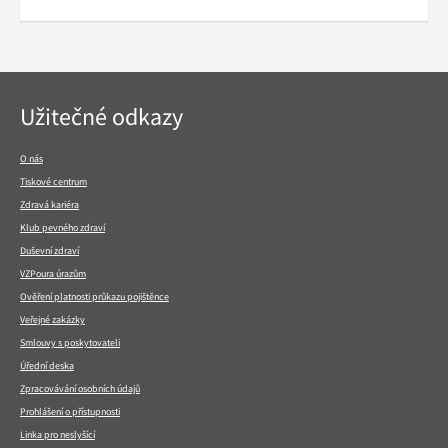
Navigace
Užitečné odkazy
v
patičce
O nás
Tiskové centrum
Zdravá kariéra
Klub pevného zdraví
Duševní zdraví
VZPoura úrazům
Ověření platnosti průkazu pojištěnce
Veřejné zakázky
Smlouvy s poskytovateli
Úřední deska
Zpracovávání osobních údajů
Prohlášení o přístupnosti
Linka pro neslyšící