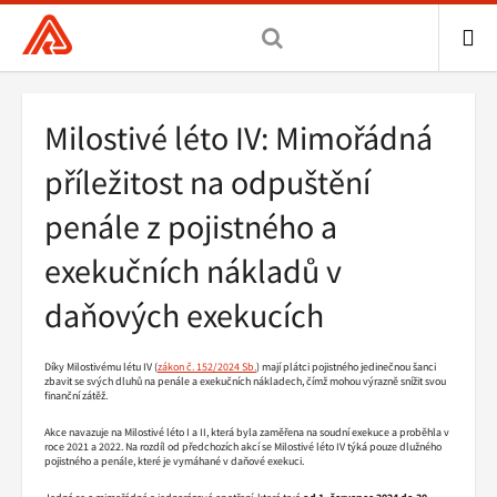
Všeobecná
zdravotní
pojišťovna
ME
ČR,
Drobečková
Milostivé léto IV: Mimořádná
hlavní
navigace
stránka
příležitost na odpuštění
penále z pojistného a
exekučních nákladů v
daňových exekucích
Díky Milostivému létu IV (
zákon č. 152/2024 Sb.
) mají plátci pojistného jedinečnou šanci
zbavit se svých dluhů na penále a exekučních nákladech, čímž mohou výrazně snížit svou
finanční zátěž.
Akce navazuje na Milostivé léto I a II, která byla zaměřena na soudní exekuce a proběhla v
roce 2021 a 2022. Na rozdíl od předchozích akcí se Milostivé léto IV týká pouze dlužného
pojistného a penále, které je vymáhané v daňové exekuci.