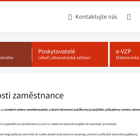
Kontaktujte nás
Poskytovatelé
e-VZP
jistného
Lékaři, zdravotnická zařízení
Elektronick
sti zaměstnance
 je
oznámit svému zaměstnavateli, u které zdravotní pojišťovny je pojištěn; případnou změnu zdrav
m pojistného za zaměstnance a plní ve vztahu ke zdravotní pojišťovně související povinnosti.
nen nejpozději do osmi dnů od vzniku skutečnosti, která se oznamuje, provést u příslušné zdravotní pojišťovny: