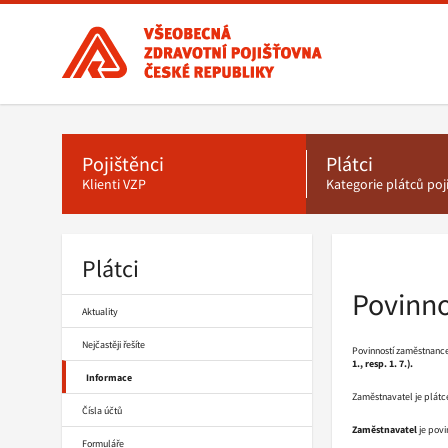
Všeobecná
zdravotní
pojišťovna
ČR,
Hlavní
menu
hlavní
stránka
Pojištěnci
Plátci
Klienti VZP
Kategorie plátců po
Plátci
Drobečková
navigace
Povinno
Aktuality
Nejčastěji řešíte
Povinností zaměstnance
1., resp. 1. 7.).
Informace
Zaměstnavatel je plátce
Čísla účtů
Zaměstnavatel
je povi
Formuláře