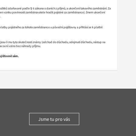
 požitků zdaňované podle § 6 zákona o daních z příjmů, a ukončení takového zaměstnání. Za
en vzniku povinnosti zaměstnavatele hradit pojistné za zaměstnance). Dnem ukončení
.
atby pojistného za tohoto zaměstnance u původní pojišťovny a přihlásí se k platbě
é, jsou-li mu tyto skutečnosti známy (odchod do důchodu, odejmutí důchodu, nástup na
acovní volno bez náhrady příjmu.
ojišťovně sám.
Jsme tu pro vás