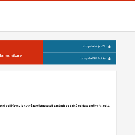
Vstup do Moje VZP
á komunikace
Vstup do VZP Pointu
otní pojišťovny je nutné zaměstnavateli oznámit
do 8 dnů
od data změny (tj. od 1.