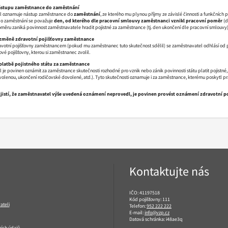
stupu zaměstnance do zaměstnání
l oznamuje nástup zaměstnance do
zaměstnání
, ze kterého mu plynou příjmy ze závislé činnosti a funkčních
o zaměstnání se považuje
den, od kterého dle pracovní smlouvy zaměstnanci vznikl pracovní poměr
(d
měru zaniká povinnost zaměstnavatele hradit pojistné za zaměstnance (tj. den ukončení dle pracovní smlouvy)
změně zdravotní pojišťovny zaměstnance
avotní pojišťovny zaměstnancem (pokud mu zaměstnanec tuto skutečnost sdělil) se zaměstnavatel odhlásí od pl
ové pojišťovny, kterou si zaměstnanec zvolil.
latbě pojistného státu za zaměstnance
je povinen oznámit za zaměstnance skutečnosti rozhodné pro vznik nebo zánik povinnosti státu platit pojistn
olenou, ukončení rodičovské dovolené, atd.). Tyto skutečnosti oznamuje i za zaměstnance, kterému poskytl pr
istí, že zaměstnavatel výše uvedená oznámení neprovedl, je povinen provést oznámení zdravotní p
Kontaktujte nás
IČO: 41197518
Kód pojišťovny: 111
ateli
Telefon:
952 222 222
E-mail:
info@vzp.cz
Datová schránka: i48ae3q
ích údajů