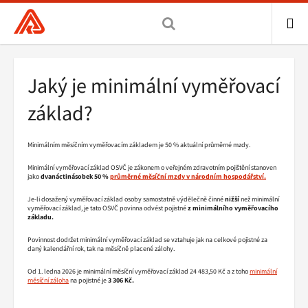
Všeobecná
zdravotní
pojišťovna
ME
ČR,
Drobečková
Jaký je minimální vyměřovací
hlavní
navigace
stránka
základ?
Minimálním měsíčním vyměřovacím základem je 50 % aktuální průměrné mzdy.
Minimální vyměřovací základ OSVČ je zákonem o veřejném zdravotním pojištění stanoven
jako
dvanáctinásobek 50 %
průměrné měsíční mzdy v národním hospodářství.
Je-li dosažený vyměřovací základ osoby samostatně výdělečně činné
nižší
než minimální
vyměřovací základ, je tato OSVČ povinna odvést pojistné
z minimálního vyměřovacího
základu.
Povinnost dodržet minimální vyměřovací základ se vztahuje jak na celkové pojistné za
daný kalendářní rok, tak na měsíčně placené zálohy.
Od 1. ledna 2026 je minimální měsíční vyměřovací základ 24 483,50 Kč a z toho
minimální
měsíční záloha
na pojistné je
3 306 Kč
.