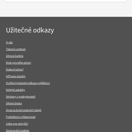
Navigace
Užitečné odkazy
v
patičce
O nás
Tiskové centrum
Zdravá kariéra
Klub pevného zdraví
Duševní zdraví
VZPoura úrazům
Ověření platnosti průkazu pojištěnce
Veřejné zakázky
Smlouvy s poskytovateli
Úřední deska
Zpracovávání osobních údajů
Prohlášení o přístupnosti
Linka pro neslyšící
Zpracování cookies