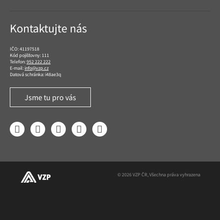
Kontaktujte nás
IČO: 41197518
Kód pojišťovny: 111
Telefon:
952 222 222
E-mail:
info@vzp.cz
Datová schránka: i48ae3q
Jsme tu pro vás
Facebook
LinkedIn
YouTube
Instagram
Twitter
© 2026 VZP ČR, Všechna práva vyhrazena