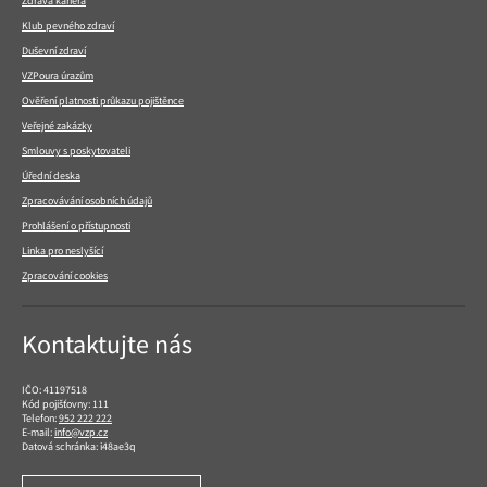
Zdravá kariéra
Klub pevného zdraví
Duševní zdraví
VZPoura úrazům
Ověření platnosti průkazu pojištěnce
Veřejné zakázky
Smlouvy s poskytovateli
Úřední deska
Zpracovávání osobních údajů
Prohlášení o přístupnosti
Linka pro neslyšící
Zpracování cookies
Kontaktujte nás
IČO: 41197518
Kód pojišťovny: 111
Telefon:
952 222 222
E-mail:
info@vzp.cz
Datová schránka: i48ae3q