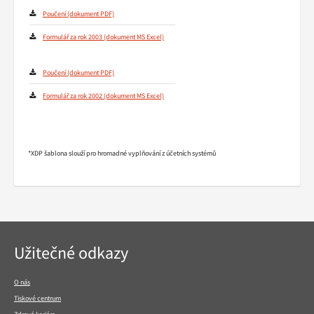
Poučení
Formulář za rok 2003
Poučení
Formulář za rok 2002
*XDP šablona slouží pro hromadné vyplňování z účetních systémů
Navigace
Užitečné odkazy
v
patičce
O nás
Tiskové centrum