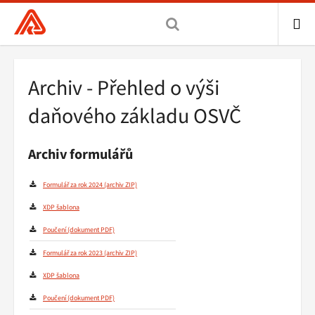
Všeobecná
zdravotní
pojišťovna
ME
ČR,
Drobečková
Archiv - Přehled o výši
hlavní
navigace
stránka
daňového základu OSVČ
Archiv formulářů
Formulář za rok 2024
XDP šablona
Poučení
Formulář za rok 2023
XDP šablona
Poučení