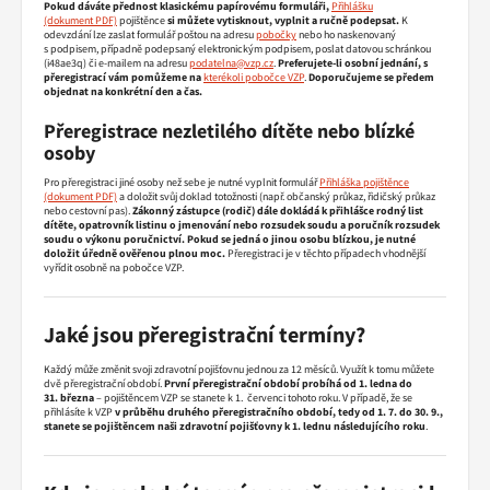
Pokud dáváte přednost klasickému papírovému formuláři,
Přihlášku
pojištěnce
si
můžete vytisknout, vyplnit a ručně podepsat.
K
odevzdání lze zaslat formulář poštou na adresu
pobočky
nebo ho naskenovaný
s podpisem, případně podepsaný elektronickým podpisem, poslat datovou schránkou
(i48ae3q) či e-mailem na adresu
podatelna@vzp.cz
.
Preferujete-li osobní jednání, s
přeregistrací vám pomůžeme na
kterékoli pobočce VZP
.
Doporučujeme se předem
objednat na konkrétní den a čas.
Přeregistrace nezletilého dítěte nebo blízké
osoby
Pro přeregistraci jiné osoby než sebe je nutné vyplnit formulář
Přihláška pojištěnce
a doložit svůj doklad totožnosti (např. občanský průkaz, řidičský průkaz
nebo cestovní pas).
Zákonný zástupce (rodič) dále dokládá k přihlášce rodný list
dítěte, opatrovník listinu o jmenování nebo rozsudek soudu a poručník rozsudek
soudu o výkonu poručnictví.
Pokud se jedná o jinou osobu blízkou, je nutné
doložit úředně ověřenou plnou moc.
Přeregistraci je v těchto případech vhodnější
vyřídit osobně na pobočce VZP.
Jaké jsou přeregistrační termíny?
Každý může změnit svoji zdravotní pojišťovnu jednou za 12 měsíců. Využít k tomu můžete
dvě přeregistrační období.
První přeregistrační období probíhá od 1. ledna do
31. března
– pojištěncem VZP se stanete k 1. červenci tohoto roku. V případě, že se
přihlásíte k VZP
v průběhu druhého přeregistračního období, tedy od 1. 7. do 30. 9.,
stanete se pojištěncem naši zdravotní pojišťovny k 1. lednu následujícího roku
.