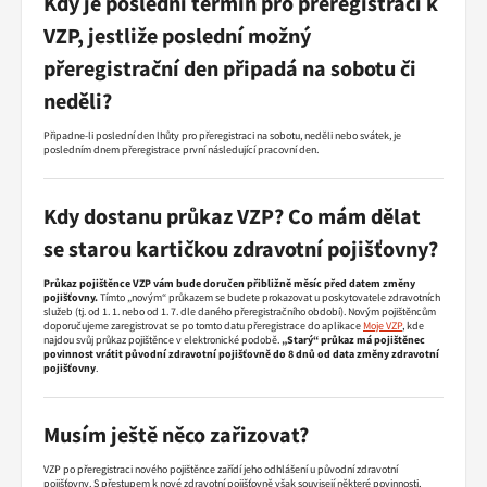
Kdy je poslední termín pro přeregistraci k
VZP, jestliže poslední možný
přeregistrační den připadá na sobotu či
neděli?
Připadne-li poslední den lhůty pro přeregistraci na sobotu, neděli nebo svátek, je
posledním dnem přeregistrace první následující pracovní den.
Kdy dostanu průkaz VZP? Co mám dělat
se starou kartičkou zdravotní pojišťovny?
Průkaz pojištěnce VZP vám bude doručen přibližně měsíc před datem změny
pojišťovny.
Tímto „novým“ průkazem se budete prokazovat u poskytovatele zdravotních
služeb (tj. od 1. 1. nebo od 1. 7. dle daného přeregistračního období). Novým pojištěncům
doporučujeme zaregistrovat se po tomto datu přeregistrace do aplikace
Moje VZP
,
kde
najdou svůj průkaz pojištěnce v elektronické podobě.
„Starý“ průkaz má pojištěnec
povinnost vrátit původní zdravotní pojišťovně do 8 dnů od data změny zdravotní
pojišťovny
.
Musím ještě něco zařizovat?
VZP po přeregistraci nového pojištěnce zařídí jeho odhlášení u původní zdravotní
pojišťovny. S přestupem k nové zdravotní pojišťovně však souvisejí některé povinnosti,