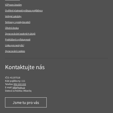
VZPoura úrazům
Ověření platnosti průkazu pojištěnce
Veřejné zakázky
Smlouvy s poskytovateli
Úřední deska
Zpracovávání osobních údajů
Prohlášení o přístupnosti
Linka pro neslyšící
Zpracování cookies
Kontaktujte nás
IČO: 41197518
Kód pojišťovny: 111
Telefon:
952 222 222
E-mail:
info@vzp.cz
Datová schránka: i48ae3q
Jsme tu pro vás