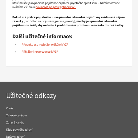
které musíte jako pacient, pojištěnec či plátce pojistného splnit sami – bližší informace
uvádíme v článku
povinnosti po přeregistraci k VZP
.
Pokud má plátce pojistného u své původní zdravotní pojišťovny evidované nějaké
závazky
(např. dluh na pojistném, penále, pokuty),
měl by je s původní zdravotní
pojišťovnou řešit, aby nedošlo k prohlubování problému a nárůstu dlužné částky
.
Další užitečné informace:
Přeregistrace nezletilého dítěte k VZP
Přihlášení novorozence k VZP
Navigace
Užitečné odkazy
v
patičce
O nás
Tiskové centrum
Zdravá kariéra
Klub pevného zdraví
Duševní zdraví