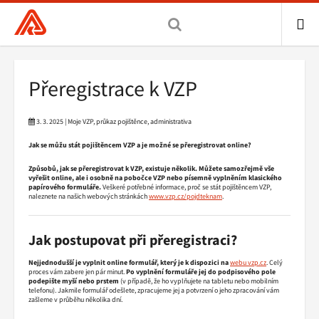
Všeobecná
zdravotní
pojišťovna
ME
ČR,
Drobečková
Přeregistrace k VZP
hlavní
navigace
stránka
3. 3. 2025 | Moje VZP, průkaz pojištěnce, administrativa
Jak se můžu stát pojištěncem VZP a je možné se přeregistrovat online?
Způsobů, jak se přeregistrovat k VZP, existuje několik. Můžete samozřejmě vše
vyřešit online, ale i osobně na pobočce VZP nebo písemně vyplněním klasického
papírového formuláře.
Veškeré potřebné informace, proč se stát pojištěncem VZP,
naleznete na našich webových stránkách
www.vzp.cz/pojdteknam
.
Jak postupovat při přeregistraci?
Nejjednodušší je vyplnit online formulář, který je k dispozici na
webu vzp.cz
. Celý
proces vám zabere jen pár minut.
Po vyplnění formuláře jej do podpisového pole
podepište myší nebo prstem
(v případě, že ho vyplňujete na tabletu nebo mobilním
telefonu). Jakmile formulář odešlete, zpracujeme jej a potvrzení o jeho zpracování vám
zašleme v průběhu několika dní.