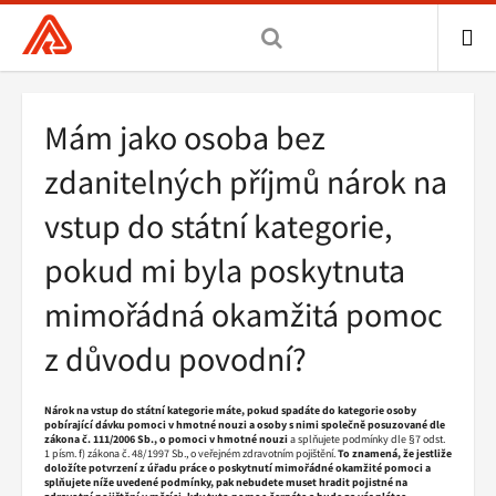
Všeobecná
zdravotní
pojišťovna
ME
ČR,
Drobečková
Mám jako osoba bez
hlavní
navigace
stránka
zdanitelných příjmů nárok na
vstup do státní kategorie,
pokud mi byla poskytnuta
mimořádná okamžitá pomoc
z důvodu povodní?
Nárok na vstup do státní kategorie máte, pokud spadáte do kategorie osoby
pobírající dávku pomoci v hmotné nouzi a osoby s nimi společně posuzované dle
zákona č. 111/2006 Sb., o pomoci v hmotné nouzi
a splňujete podmínky dle §7 odst.
1 písm. f) zákona č. 48/1997 Sb., o veřejném zdravotním pojištění.
To znamená, že jestliže
doložíte potvrzení z úřadu práce o poskytnutí mimořádné okamžité pomoci a
splňujete níže uvedené podmínky, pak nebudete muset hradit pojistné na