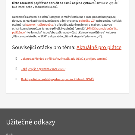
třeba zdravotní pojišťovně doručit do 8 dnů od jeho vystavení.
Dávka se vyplácí
buď ihned, nebo v řádu několika dnů.
Oznámení o zařazení do státní kategorie je možné zaslat na e-mail podatelna@vzp.cz,
datovou schránkou i48ae3q, poštou na vámi vybranou
pobočku VZP
nebo změnu nahlásit
osobně na
kterékoli naší pobočce
. V případě zaslání oznámení e-mailem, datovou
schránkou nebo poštou, je nutné přiložit i vyplněný formulář „
Přihláška a evidenční list
pojištěnce
“ (ve formuláři je potřeba zaškrtnout v části „Kategorie pojištěnce“ kolonku
„Plátcem pojistného je STÁT“ a dopsat do „Státní kategorie“ písmeno „H“).
Související otázky pro téma:
Aktuálně pro plátce
Jak podat Přehled o výši daňového základu OSVČ a jaké jsou termíny?
Jaká je výše pojistného v roce 2026?
Do kdy je třeba zaplatit pojistné po podání Přehledu OSVČ?
Navigace
Užitečné odkazy
v
patičce
O nás