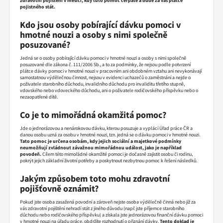
zdravotní pojištění v měsíci, kdy tuto pomoc čerpáte a bude za vás plátce
pojistného stát.
Kdo jsou osoby pobírající dávku pomoci v
hmotné nouzi a osoby s nimi společně
posuzované?
Jedná se o osoby pobírající dávku pomoci v hmotné nouzi a osoby s nimi společně
posuzované dle zákona č. 111/2006 Sb., a to za podmínky, že nejsou podle potvrzení
plátce dávky pomoci v hmotné nouzi v pracovním ani obdobném vztahu ani nevykonávají
samostatnou výdělečnou činnost, nejsou v evidenci uchazečů o zaměstnání a nejde o
poživatele starobního důchodu, invalidního důchodu pro invaliditu třetího stupně,
vdovského nebo vdoveckého důchodu, ani o poživatele rodičovského příspěvku nebo o
nezaopatřené dítě.
Co je to mimořádná okamžitá pomoc?
Jde o jednorázovou a nenárokovou dávku, kterou posuzuje a vyplácí Úřad práce ČR a
danou osobu uzná za osobu v hmotné nouzi, tzn. jedná se o dávku pomoci v hmotné nouzi.
Tato pomoc je určena osobám, kdy jejich sociální a majetkové podmínky
neumožňují zvládnout závažnou mimořádnou událost, jako je například
povodeň.
Cílem této mimořádné okamžité pomoci je dočasně zajistit osobu či rodinu,
pokrýt jejich základní životní potřeby a poskytnout nezbytnou pomoc k řešení následků.
Jakým způsobem toto mohu zdravotní
pojišťovně oznámit?
Pokud jste osoba zasažená povodní a zároveň nejste osoba výdělečně činná nebo již za
vás zdravotní pojištění nehradí stát z jiného důvodu (např. jste příjemce starobního
důchodu nebo rodičovského příspěvku) a získala jste jednorázovou finanční dávku pomoci
v hmotné nouzi na úřadu práce, obdržíte rozhodnutí o přiznání dávky.
Tento doklad je