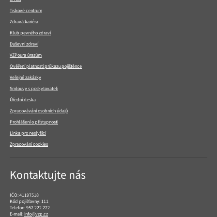
Tiskové centrum
Zdravá kariéra
Klub pevného zdraví
Duševní zdraví
VZPoura úrazům
Ověření platnosti průkazu pojištěnce
Veřejné zakázky
Smlouvy s poskytovateli
Úřední deska
Zpracovávání osobních údajů
Prohlášení o přístupnosti
Linka pro neslyšící
Zpracování cookies
Kontaktujte nás
IČO: 41197518
Kód pojišťovny: 111
Telefon:
952 222 222
E-mail:
info@vzp.cz