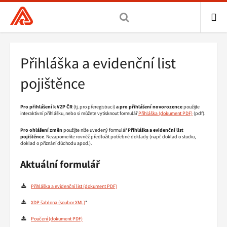
Všeobecná
zdravotní
pojišťovna
ME
ČR,
Drobečková
Přihláška a evidenční list
hlavní
navigace
stránka
pojištěnce
Pro přihlášení k VZP ČR
(tj. pro přeregistraci)
a pro p
řihlášení novorozence
použijte
interaktivní přihlášku, nebo si můžete vytisknout formulář
Přihláška
(pdf).
Pro ohlášení změn
použijte níže uvedený formulář
Přihláška a evidenční list
pojištěnce
. Nezapomeňte rovněž předložit potřebné doklady (např. doklad o studiu,
doklad o přiznání důchodu apod.).
Aktuální formulář
Přihláška a evidenční list
XDP šablona
*
Poučení