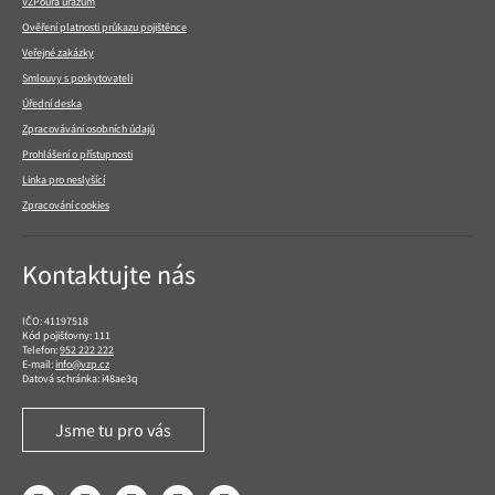
VZPoura úrazům
Ověření platnosti průkazu pojištěnce
Veřejné zakázky
Smlouvy s poskytovateli
Úřední deska
Zpracovávání osobních údajů
Prohlášení o přístupnosti
Linka pro neslyšící
Zpracování cookies
Kontaktujte nás
IČO: 41197518
Kód pojišťovny: 111
Telefon:
952 222 222
E-mail:
info@vzp.cz
Datová schránka: i48ae3q
Jsme tu pro vás
Facebook
LinkedIn
YouTube
Instagram
Twitter