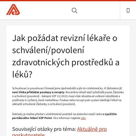
Všeobecná
zdravotní
pojišťovna
ME
ČR,
Drobečková
Jak požádat revizní lékaře o
hlavní
navigace
stránka
schválení/povolení
zdravotnických prostředků a
léků?
Schvalovací a povolovací činnosti jsme zjednodušili a jde to i elektronicky. K žádostem již
není třeba přikládat poukazy a recepty
. Reviznímu lékaři stačí předložit pouze Žádanku
o schválení (povolení) - tiskopis VZP 21/2013; musí však obsahovat veškeré náležitosti a
podklady k vyřízení, dané metodikou. Poukaz nebo recept pak vystaví ošetřující lékař na
základě schválené Žádanky o schválení (povolení).
Doklady je možno předat v elektronické podobě na datovém nosiči nebo
s využitím
portálového řešení VZP Point
. Více informací najdete
zde
.
Související otázky pro téma:
Aktuálně pro
poskytovatele