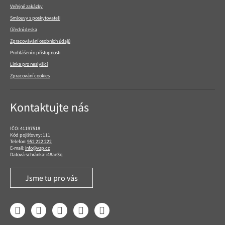
Veřejné zakázky
Smlouvy s poskytovateli
Úřední deska
Zpracovávání osobních údajů
Prohlášení o přístupnosti
Linka pro neslyšící
Zpracování cookies
Kontaktujte nás
IČO: 41197518
Kód pojišťovny: 111
Telefon:
952 222 222
E-mail:
info@vzp.cz
Datová schránka: i48ae3q
Jsme tu pro vás
Facebook
LinkedIn
YouTube
Instagram
Twitter