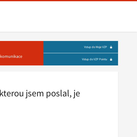
Vstup do Moje VZP
á komunikace
Vstup do VZP Pointu
kterou jsem poslal, je