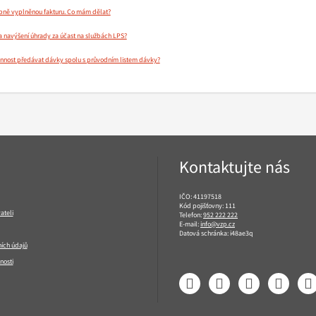
bně vyplněnou fakturu. Co mám dělat?
 navýšení úhrady za účast na službách LPS?
innost předávat dávky spolu s průvodním listem dávky?
Kontaktujte nás
IČO: 41197518
Kód pojišťovny: 111
ateli
Telefon:
952 222 222
E-mail:
info@vzp.cz
Datová schránka: i48ae3q
ích údajů
nosti
Facebook
LinkedIn
YouTube
Instagram
T