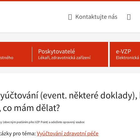
Kontaktujte nás
Poskytovatelé
e-VZP
jistného
Lékaři, zdravotnická zařízení
Elektronick
yúčtování (event. některé doklady), 
 co mám dělat?
ky (obecným podáním přes VZP Point) a odešlete opravený soubor.
otázky pro téma:
Vyúčtování zdravotní péče