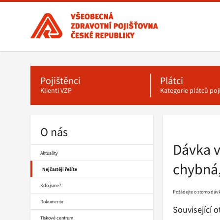
Všeobecná
zdravotní
pojišťovna
ČR,
Hlavní
menu
hlavní
stránka
Pojištěnci
Plátci
Klienti VZP
Kategorie plátců po
O nás
Drobečková
navigace
Dávka v
Aktuality
chybná,
Nejčastěji řešíte
Kdo jsme?
Požádejte o storno dáv
Dokumenty
Související 
Tiskové centrum