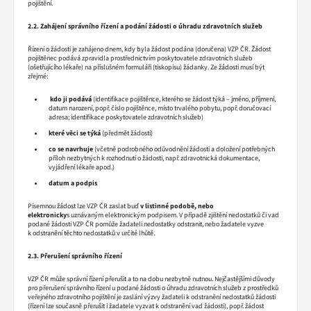
pojištění.
2.2. Zahájení správního řízení a podání žádosti o úhradu zdravotních služeb
Řízení o žádosti je zahájeno dnem, kdy byla žádost podána (doručena) VZP ČR. Žádost
pojištěnec podává zpravidla prostřednictvím poskytovatele zdravotních služeb
(ošetřujícího lékaře) na příslušném formuláři (tiskopisu) žádanky. Ze žádosti musí být
zřejmé:
kdo ji podává
(identifikace pojištěnce, kterého se žádost týká – jméno, příjmení,
datum narození,
popř. číslo pojištěnce, místo trvalého pobytu, popř. doručovací
adresa; identifikace poskytovatele zdravotních služeb)
které věci se týká
(předmět žádosti)
co se navrhuje
(včetně podrobného odůvodnění žádosti a doložení potřebných
příloh nezbytných k rozhodnutí o žádosti, např. zdravotnická dokumentace,
vyjádření lékaře apod.)
datum a podpis
Písemnou žádost lze VZP ČR zaslat buď
v listinné podobě, nebo
elektronicky
s uznávaným elektronickým podpisem. V případě zjištění nedostatků či vad
podané žádosti VZP ČR pomůže žadateli nedostatky odstranit, nebo žadatele vyzve
k odstranění těchto nedostatků v určité lhůtě.
2.3. Přerušení správního řízení
VZP ČR může správní řízení přerušit a to na dobu nezbytně nutnou. Nejčastějšími důvody
pro přerušení správního řízení u podané žádosti o úhradu zdravotních služeb z prostředků
veřejného zdravotního pojištění je zaslání výzvy žadateli k odstranění nedostatků žádosti
(řízení lze současně přerušit i žadatele vyzvat k odstranění vad žádosti), popř. žádost