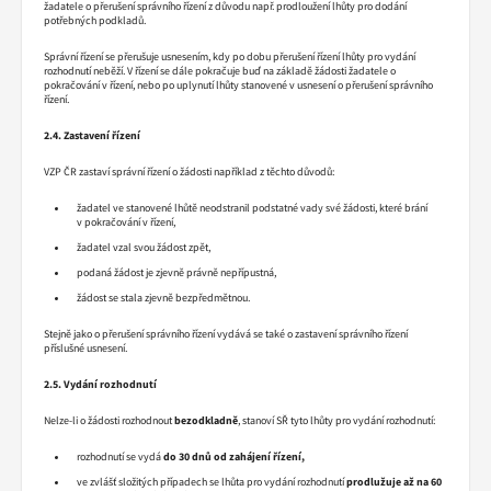
žadatele o přerušení správního řízení z důvodu např. prodloužení lhůty pro dodání
potřebných podkladů.
Správní řízení se přerušuje usnesením, kdy po dobu přerušení řízení lhůty pro vydání
rozhodnutí neběží. V řízení se dále pokračuje buď na základě žádosti žadatele o
pokračování v řízení, nebo po uplynutí lhůty stanovené v usnesení o přerušení správního
řízení.
2.4. Zastavení řízení
VZP ČR zastaví správní řízení o žádosti například z těchto důvodů:
žadatel ve stanovené lhůtě neodstranil podstatné vady své žádosti, které brání
v pokračování v řízení,
žadatel vzal svou žádost zpět,
podaná žádost je zjevně právně nepřípustná,
žádost se stala zjevně bezpředmětnou.
Stejně jako o přerušení správního řízení vydává se také o zastavení správního řízení
příslušné usnesení.
2.5. Vydání rozhodnutí
Nelze-li o žádosti rozhodnout
bezodkladně
, stanoví SŘ tyto lhůty pro vydání rozhodnutí:
rozhodnutí se vydá
do 30 dnů od zahájení řízení,
ve zvlášť složitých případech se lhůta pro vydání rozhodnutí
prodlužuje až na 60