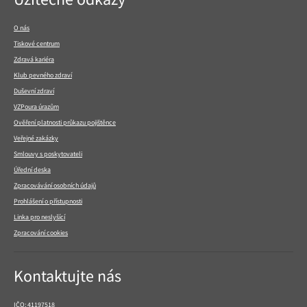
v
patičce
O nás
Tiskové centrum
Zdravá kariéra
Klub pevného zdraví
Duševní zdraví
VZPoura úrazům
Ověření platnosti průkazu pojištěnce
Veřejné zakázky
Smlouvy s poskytovateli
Úřední deska
Zpracovávání osobních údajů
Prohlášení o přístupnosti
Linka pro neslyšící
Zpracování cookies
Kontaktujte nás
IČO: 41197518