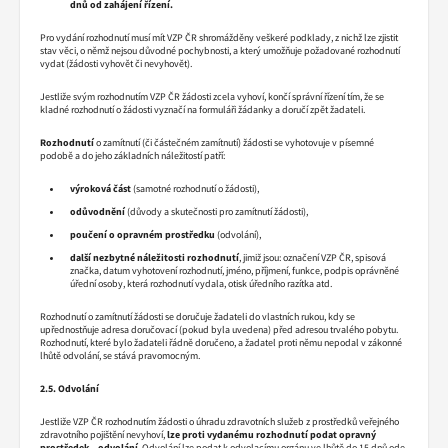
dnů od zahájení řízení.
Pro vydání rozhodnutí musí mít VZP ČR shromážděny veškeré podklady, z nichž lze zjistit
stav věci, o němž nejsou důvodné pochybnosti, a který umožňuje požadované rozhodnutí
vydat (žádosti vyhovět či nevyhovět).
Jestliže svým rozhodnutím VZP ČR žádosti zcela vyhoví, končí správní řízení tím, že se
kladné rozhodnutí o žádosti vyznačí na formuláři žádanky a doručí zpět žadateli.
Rozhodnutí
o zamítnutí (či částečném zamítnutí) žádosti se vyhotovuje v písemné
podobě a do jeho základních náležitostí patří:
výroková část
(samotné rozhodnutí o žádosti),
odůvodnění
(důvody a skutečnosti pro zamítnutí žádosti),
poučení o opravném prostředku
(odvolání),
další nezbytné náležitosti rozhodnutí
, jimiž jsou: označení VZP ČR, spisová
značka, datum vyhotovení rozhodnutí, jméno, příjmení, funkce, podpis oprávněné
úřední osoby, která rozhodnutí vydala, otisk úředního razítka atd.
Rozhodnutí o zamítnutí žádosti se doručuje žadateli do vlastních rukou, kdy se
upřednostňuje adresa doručovací (pokud byla uvedena) před adresou trvalého pobytu.
Rozhodnutí, které bylo žadateli řádně doručeno, a žadatel proti němu nepodal v zákonné
lhůtě odvolání, se stává pravomocným.
2.5. Odvolání
Jestliže VZP ČR rozhodnutím žádosti o úhradu zdravotních služeb z prostředků veřejného
zdravotního pojištění nevyhoví,
lze proti vydanému rozhodnutí podat opravný
prostředek – odvolání
. Odvolání lze podat k odvolacímu orgánu ve lhůtě do 15 dnů ode