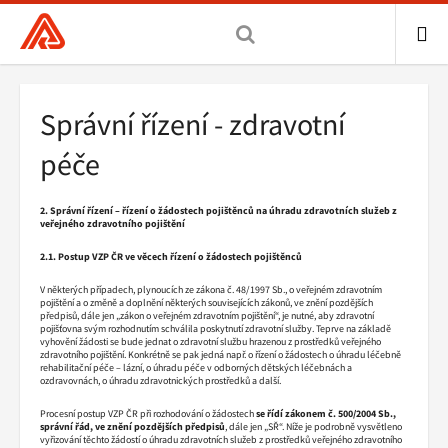
Všeobecná
zdravotní
pojišťovna
ME
ČR,
Drobečková
Správní řízení - zdravotní
hlavní
navigace
stránka
péče
2. Správní řízení – řízení o žádostech pojištěnců na úhradu zdravotních služeb z
veřejného zdravotního pojištění
2.1. Postup VZP ČR ve věcech řízení o žádostech pojištěnců
V některých případech, plynoucích ze zákona č. 48/1997 Sb., o veřejném zdravotním
pojištění a o změně a doplnění některých souvisejících zákonů, ve znění pozdějších
předpisů, dále jen „zákon o veřejném zdravotním pojištění“, je nutné, aby zdravotní
pojišťovna svým rozhodnutím schválila poskytnutí zdravotní služby. Teprve na základě
vyhovění žádosti se bude jednat o zdravotní službu hrazenou z prostředků veřejného
zdravotního pojištění. Konkrétně se pak jedná např. o řízení o žádostech o úhradu léčebně
rehabilitační péče – lázní, o úhradu péče v odborných dětských léčebnách a
ozdravovnách, o úhradu zdravotnických prostředků a další.
Procesní postup VZP ČR při rozhodování o žádostech
se řídí zákonem č. 500/2004 Sb.,
správní řád, ve znění pozdějších předpisů
, dále jen „SŘ“. Níže je podrobně vysvětleno
vyřizování těchto žádostí o úhradu zdravotních služeb z prostředků veřejného zdravotního