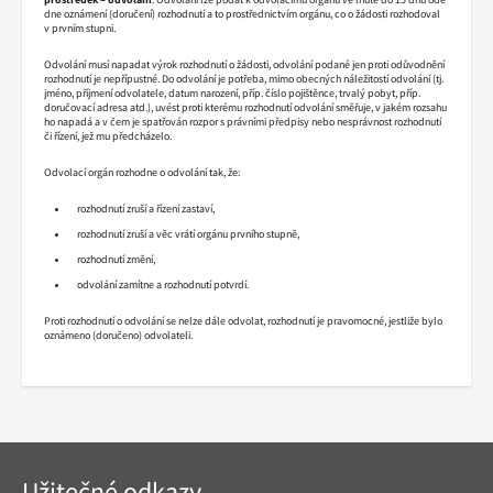
dne oznámení (doručení) rozhodnutí a to prostřednictvím orgánu, co o žádosti rozhodoval
v prvním stupni.
Odvolání musí napadat výrok rozhodnutí o žádosti, odvolání podané jen proti odůvodnění
rozhodnutí je nepřípustné. Do odvolání je potřeba, mimo obecných náležitostí odvolání (tj.
jméno, příjmení odvolatele, datum narození, příp. číslo pojištěnce, trvalý pobyt, příp.
doručovací adresa atd.), uvést proti kterému rozhodnutí odvolání směřuje, v jakém rozsahu
ho napadá a v čem je spatřován rozpor s právními předpisy nebo nesprávnost rozhodnutí
či řízení, jež mu předcházelo.
Odvolací orgán rozhodne o odvolání tak, že:
rozhodnutí zruší a řízení zastaví,
rozhodnutí zruší a věc vrátí orgánu prvního stupně,
rozhodnutí změní,
odvolání zamítne a rozhodnutí potvrdí.
Proti rozhodnutí o odvolání se nelze dále odvolat, rozhodnutí je pravomocné, jestliže bylo
oznámeno (doručeno) odvolateli.
Navigace
Užitečné odkazy