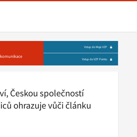
Vstup do Moje VZP
á komunikace
Vstup do VZP Pointu
ví, Českou společností
iců ohrazuje vůči článku