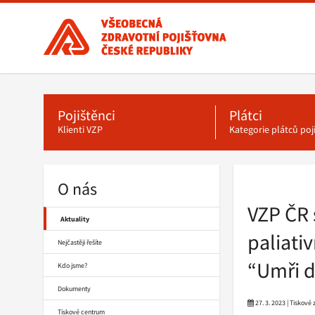
Všeobecná
zdravotní
pojišťovna
ČR,
Hlavní
menu
hlavní
stránka
Pojištěnci
Plátci
Klienti VZP
Kategorie plátců po
O nás
Drobečková
navigace
VZP ČR 
Aktuality
paliati
Nejčastěji řešíte
“Umři d
Kdo jsme?
Dokumenty
27. 3. 2023 | Tiskové
Tiskové centrum