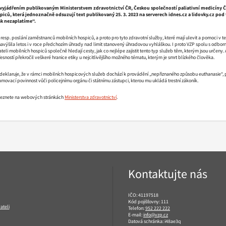
k vyjádřením publikovaným Ministerstvem zdravotnictví ČR, Českou společností paliativní medicíny Č
ců, která jednoznačně odsuzují text publikovaný 25. 3. 2023 na serverech idnes.cz a lidovky.cz pod
ak nezaplatíme“.
, resp. poslání zaměstnanců mobilních hospiců, a proto pro tyto zdravotní služby, které mají ulevit a pomoci v 
 navýšila letos i v roce předchozím úhrady nad limit stanovený úhradovou vyhláškou. I proto VZP spolu s odbor
eli mobilních hospiců společně hledají cesty, jak co nejlépe zajistit tento typ služeb těm, kterým jsou určeny. 
sností překročil veškeré hranice etiky u nejcitlivějšího možného tématu, kterým je smrt blízkého člověka.
 deklaruje, že v rámci mobilních hospicových služeb dochází k provádění „nepřiznaného způsobu euthanasie“, 
ovací povinnost vůči policejnímu orgánu či státnímu zástupci, kterou mu ukládá trestní zákoník.
aleznete na webových stránkách
Ministerstva zdravotnictví
.
Kontaktujte nás
IČO: 41197518
Kód pojišťovny: 111
ateli
Telefon:
952 222 222
E-mail:
info@vzp.cz
Datová schránka: i48ae3q