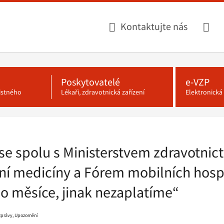
Kontaktujte nás
Poskytovatelé
e-VZP
jistného
Lékaři, zdravotnická zařízení
Elektronick
se spolu s Ministerstvem zdravotnict
vní medicíny a Fórem mobilních hosp
o měsíce, jinak nezaplatíme“
 zprávy, Upozornění