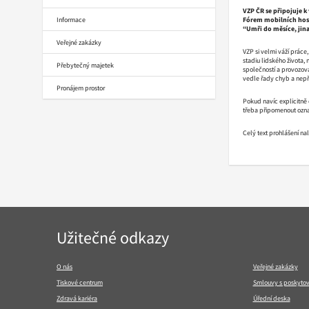
VZP ČR se připojuje 
Informace
Fórem mobilních hospi
“Umři do měsíce, jin
Veřejné zakázky
VZP si velmi váží práce
stadiu lidského života,
Přebytečný majetek
společností a provozovat
vedle řady chyb a nepře
Pronájem prostor
Pokud navíc explicitně
třeba připomenout oznam
Celý text prohlášení n
Navigace
Užitečné odkazy
v
patičce
O nás
Veřejné zakázky
Tiskové centrum
Smlouvy s poskytov
Zdravá kariéra
Úřední deska