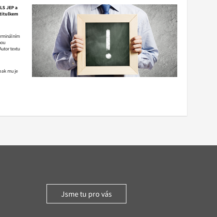
LS JEP a
 titulkem
terminálním
nou
Autor textu
pak mu je
Jsme tu pro vás