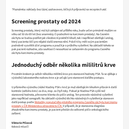
*Poznámka: náklady bez lázní, ozdravoven, léčivých
přípravků na receptech atd.
Screening prostaty od 2024
Screening prostaty, který má být zahájen od příštího roku, bude určen primárně mužům ve
věku od 50 do 69 let (bez anamnézy či podezření na karcinom prostaty). Na časném
záchytu se budou podílet jak všeobecní praktičtí lékaři, tak i například ošetřující urolog,
který pacienta léčí pro nějaké další onemocnění. Právě ti by měli svým pacientům
podrobně vysvětlit účel programu a poučit je o průběhu vyšetření. Na základě tohoto se
pak pacient rozhodne, zda souhlasí či nesouhlasí se zařazením do programu časného
záchytu karcinomu prostaty.
Jednoduchý odběr několika mililitrů krve
Prvotním krokem je odběr několika mililitrů krve pro stanovení hodnoty PSA. Ta se zjišťuje z
výsledků laboratorního rozboru krve a je určující pro stanovení dalšího postupu.
U příznivého výsledku (nízké hladiny PSA v krvi) je muž ošetřujícím lékařem přizván k další
kontrole (odběru krev) za dva, resp. za čtyři roky. Pokud je hladina PSA vyšší než
stanovená hodnota, převezme klienta do péče urolog. Ten provede následná vyšetření
jako například sonografii. Na základě výsledků těchto následných vyšetření je stanoven
další postup podle
Metodiky populačního pilotního programu časného záchytu karcinomu
prostaty v ČR Ministerstva zdravotnictví ČR.
V případě, že je stanovena diagnóza
zhoubného karcinomu prostaty, je pacient předán do odborné péče onkologického
zařízení.
Viktorie Plívová
tisková mluvčí