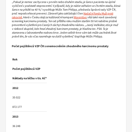
„Pokud je nemoc zachycena v prvním nebo druhém stadiu, je šance pacienta na úplné
vyléčení v podstatě stoprocentní. V případě, kdy je nádor odhalen ve čtvrtém stadiu, klesá
šance na přežití na 40 %,“
vysvětluje MUDr. Tom Philipp, předseda Správní rady VZP ČR,
proč nepodceňovat prevenci. Zároveň jako zakládající člen
Nadační fondu Muži proti
rakovině
, která v Česku stojí za každoroční kampaní
Movember
, vítá také nově zavedený
screening karcinomu prostaty. Ten od příštího roku mužům starším 50 let nabídne plošné
preventivní vyšetření pro časných záchyt zhoubného nádoru.
„Jasný indikátor, zda je muž
v rizikové skupině, kde hrozí zhoubný karcinom prostaty, je hladina tzv. PSA. Ta je
stanovena z laboratorního rozboru krve. Jeden odběr krve vám tak může zachránit život
právě tím, že vás včas nasměruje na další vyšetření,“
doplňuje MUDr. Philipp.
Počet pojištěnců VZP ČR s onemocněním zhoubného karcinomu prostaty
Rok
Počet pojištěnců VZP
Náklady na léčbu v tis. Kč*
2012
35 022
872 177
2013
36 248