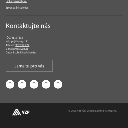
Linka pro neslyšící
Zpracování cookies
Kontaktujte nás
IČO: 41197518
Kód pojišťovny: 111
Telefon:
952 222 222
E-mail:
info@vzp.cz
Datová schránka: i48ae3q
Jsme tu pro vás
Facebook
LinkedIn
YouTube
Instagram
Twitter
© 2026 VZP ČR, Všechna práva vyhrazena