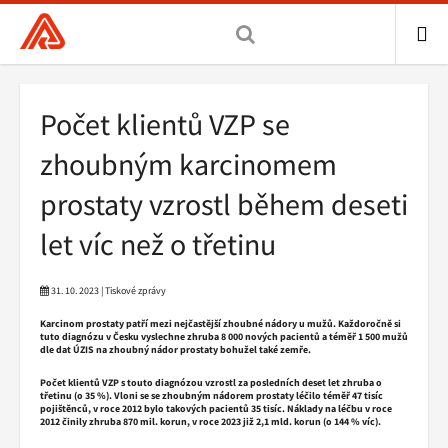
Všeobecná
zdravotní
pojišťovna
ME
ČR,
Drobečková
Počet klientů VZP se
hlavní
navigace
stránka
zhoubným karcinomem
prostaty vzrostl během deseti
let víc než o třetinu
31. 10. 2023 | Tiskové zprávy
Karcinom prostaty patří mezi nejčastější zhoubné nádory u mužů. Každoročně si
tuto diagnózu v Česku vyslechne zhruba 8 000 nových pacientů a téměř 1 500 mužů
dle dat ÚZIS na zhoubný nádor prostaty bohužel také zemře.
Počet klientů VZP s touto diagnózou vzrostl za posledních deset let zhruba o
třetinu (o 35 %). Vloni se se zhoubným nádorem prostaty léčilo téměř 47 tisíc
pojištěnců, v roce 2012 bylo takových pacientů 35 tisíc. Náklady na léčbu v roce
2012 činily zhruba 870 mil. korun, v roce 2023 již 2,1 mld. korun (o 144 % víc).