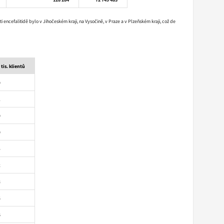
 encefalitidě bylo v Jihočeském kraji, na Vysočině, v Praze a v Plzeňském kraji, což de
tis. klientů
9
1
9
9
4
2
3
5
6