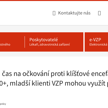
Kontaktujte nás
Poskytovatelé
e-VZP
jistného
Lékaři, zdravotnická zařízení
Elektronick
 čas na očkování proti klíšťové encef
0+, mladší klienti VZP mohou využít 
 zprávy