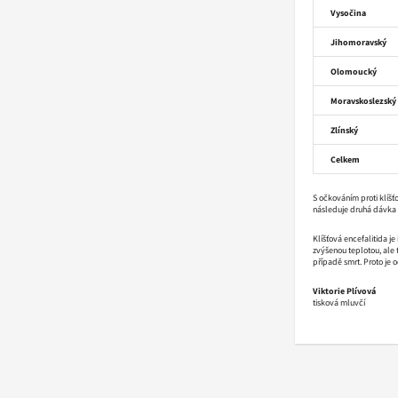
Vysočina
Jihomoravský
Olomoucký
Moravskoslezský
Zlínský
Celkem
S očkováním proti klíšť
následuje druhá dávka 
Klíšťová encefalitida j
zvýšenou teplotou, ale 
případě smrt. Proto je 
Viktorie Plívová
tisková mluvčí