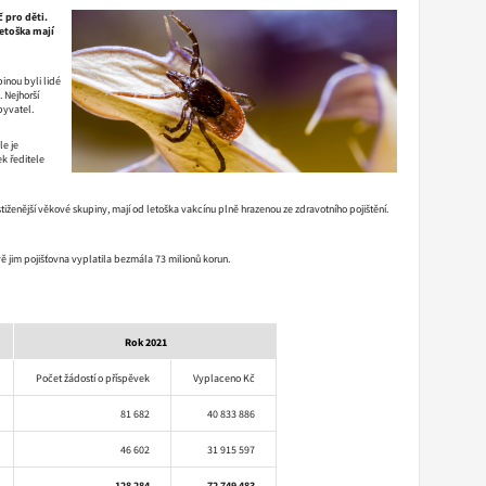
č pro děti.
letoška mají
inou byli lidé
 Nejhorší
byvatel.
le je
k ředitele
jpostiženější věkové skupiny, mají od letoška vakcínu plně hrazenou ze zdravotního pojištění.
vě jim pojišťovna vyplatila bezmála 73 milionů korun.
Rok 2021
Počet žádostí o příspěvek
Vyplaceno Kč
81 682
40 833 886
46 602
31 915 597
128 284
72 749 483