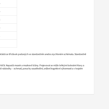
9
9
8
6
1
í se skládá ze tří dávek podaných ve standardním anebo zrychleném schématu. Standardně
ze vyléčit. Napadá mozek a mozkové blány. Projevovat se může lehkými bolestmi hlavy a
 následky – ochrnutí, poruchy soustředění, snížení kognitivní výkonnosti a v krajním