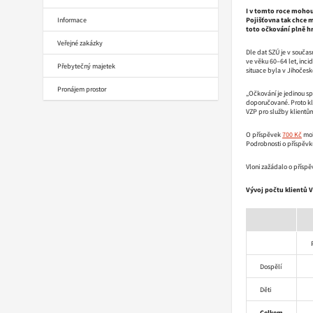
I v tomto roce mohou k
Informace
Pojišťovna tak chce m
toto očkování plně hr
Veřejné zakázky
Dle dat SZÚ je v součas
ve věku 60–64 let, inci
Přebytečný majetek
situace byla v Jihočesk
Pronájem prostor
„Očkování je jedinou sp
doporučované. Proto kli
VZP pro služby klientů
O příspěvek
700 Kč
moh
Podrobnosti o příspěvku
Vloni zažádalo o příspě
Vývoj počtu klientů V
Dospělí
Děti
Celkem