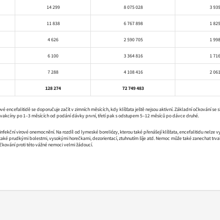
14 299
8 075 028
3 93
11 838
6 767 898
1 82
4 626
2 590 705
1 99
6 100
3 364 816
1 71
7 288
4 108 416
2 06
128 274
72 749 483
ové encefalitidě se doporučuje začít v zimních měsících, kdy klíšťata ještě nejsou aktivní. Základní očkován
vakcíny po 1–3 měsících od podání dávky první, třetí pak s odstupem 5–12 měsíců po dávce druhé.
e infekční virové onemocnění. Na rozdíl od lymeské boreliózy, kterou také přenášejí klíšťata, encefalitidu nel
také prudkými bolestmi, vysokými horečkami, dezorientací, ztuhnutím šíje atd. Nemoc může také zanechat trvalé
očkování proti této vážné nemoci velmi žádoucí.