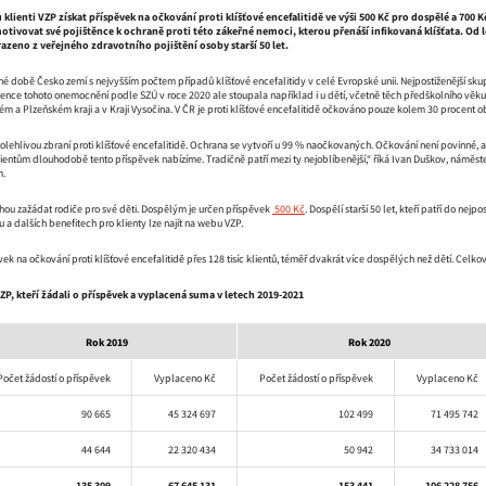
lienti VZP získat příspěvek na očkování proti klíšťové encefalitidě ve výši 500 Kč pro dospělé a 700 K
otivovat své pojištěnce k ochraně proti této zákeřné nemoci, kterou přenáší infikovaná klíšťata. Od 
azeno z veřejného zdravotního pojištění osoby starší 50 let.
né době Česko zemí s nejvyšším počtem případů klíšťové encefalitidy v celé Evropské unii. Nejpostiženější skup
dence tohoto onemocnění podle SZÚ v roce 2020 ale stoupala například i u dětí, včetně těch předškolního věku.
ém a Plzeňském kraji a v Kraji Vysočina. V ČR je proti klíšťové encefalitidě očkováno pouze kolem 30 procent o
olehlivou zbraní proti klíšťové encefalitidě. Ochrana se vytvoří u 99 % naočkovaných. Očkování není povinné, a
entům dlouhodobě tento příspěvek nabízíme. Tradičně patří mezi ty nejoblíbenější,“ říká Ivan Duškov, náměste
m.
ou zažádat rodiče pro své děti. Dospělým je určen příspěvek
500 Kč
. Dospělí starší 50 let, kteří patří do ne
 a dalších benefitech pro klienty lze najít na webu VZP.
vek na očkování proti klíšťové encefalitidě přes 128 tisíc klientů, téměř dvakrát více dospělých než dětí. Celko
ZP, kteří žádali o příspěvek a vyplacená suma v letech 2019-2021
Rok 2019
Rok 2020
Počet žádostí o příspěvek
Vyplaceno Kč
Počet žádostí o příspěvek
Vyplaceno Kč
90 665
45 324 697
102 499
71 495 742
44 644
22 320 434
50 942
34 733 014
135 309
67 645 131
153 441
106 228 756