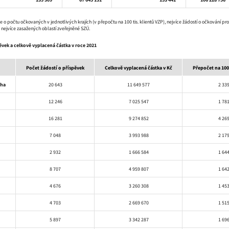
 počtu očkovaných v jednotlivých krajích (v přepočtu na 100 tis. klientů VZP), nejvíce žádostí o očkování proti
 nejvíce zasažených oblastí zveřejněné SZÚ.
ěvek a celkově vyplacená částka v roce 2021
Počet žádostí o příspěvek
Celkově vyplacená částka v Kč
Přepočet na 100 
aha
20 643
11 649 577
2 33
12 246
7 025 547
1 78
16 281
9 274 852
4 26
7 048
3 993 988
2 17
2 932
1 666 584
1 64
8 707
4 959 807
1 64
4 676
3 260 308
1 45
4 703
2 669 670
1 51
5 897
3 342 287
1 69