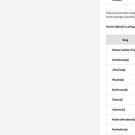
Pokud porovnáme údaje o
facto kopíruje výsledky
Počet žádostí o přísp
Kraj
Hlavní město Pr
Středočeský
Jihočeský
Plzeňský
Karlovarský
Ústecký
Liberecký
Královéhradecký
Pardubický