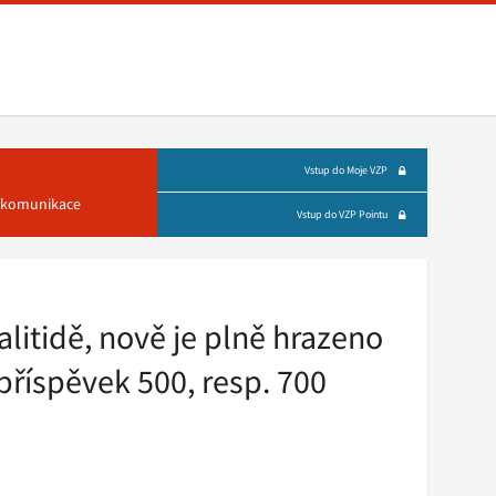
Vstup do Moje VZP
á komunikace
Vstup do VZP Pointu
alitidě, nově je plně hrazeno
příspěvek 500, resp. 700