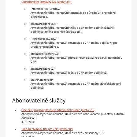
CRPZdravotniPojistovnyB2B
InformaceProPuvodniZP
Asynchronní služba, kterou CRP oznamuje do původní ZP provedené
přeregistrace.
ZmenyPojistencuCRP
Asynchronní služba, kterou CRP hlásí do ZP změny pojištěnců (zánik
pojištěnce, změna osobních údajů apod.).
PreregistraceKJineZP
Asynchronní služba, kterou ZP oznamuje do CRP změnu pojišťovny pro
uvedeného pojištěnce.
ZtotozneniPojistencuZP
Asynchronní služba, kterou ZP provádí nové, opraví nebo zruší ztotožnění v
CRP.
ZmenyPojistencuZP
Asynchronní služba, kterou ZP hlásí do CRP změny pojištěnců.
StatniKategorieZP
Asynchronní služba, kterou ZP oznamuje do CRP změny státních kategorií
pojištěnců.
Abonovatelné služby
Číselníky pro poskytovatele zdravotních služeb
Abonovatelná asynchronní služba, která předává konzumentovi (klientovi) aktuální
číselník VZP.
4. 10. 2010
Předání souborů JRF pro ZZP
Abonovatelná asynchronní služba, která předává ZZP soubory JRF.