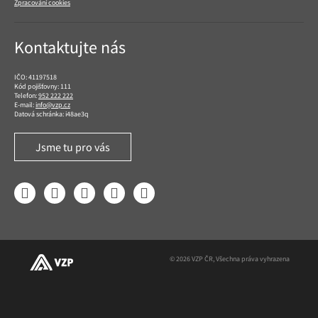
Zpracování cookies
Kontaktujte nás
IČO: 41197518
Kód pojišťovny: 111
Telefon:
952 222 222
E-mail:
info@vzp.cz
Datová schránka: i48ae3q
Jsme tu pro vás
Facebook
LinkedIn
YouTube
Instagram
Twitter
© 2026 VZP ČR, Všechna práva vyhrazena