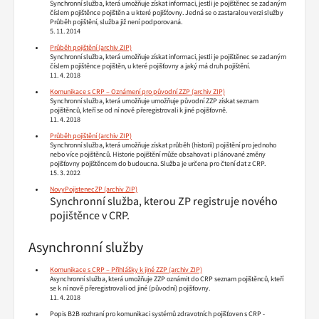
Synchronní služba, která umožňuje získat informaci, jestli je pojištěnec se zadaným
číslem pojištěnce pojištěn a u které pojišťovny. Jedná se o zastaralou verzi služby
Průběh pojištění, služba již není podporovaná.
5. 11. 2014
Průběh pojištění
Synchronní služba, která umožňuje získat informaci, jestli je pojištěnec se zadaným
číslem pojištěnce pojištěn, u které pojišťovny a jaký má druh pojištění.
11. 4. 2018
Komunikace s CRP – Oznámení pro původní ZZP
Synchronní služba, která umožňuje umožňuje původní ZZP získat seznam
pojištěnců, kteří se od ní nově přeregistrovali k jiné pojišťovně.
11. 4. 2018
Průběh pojištění
Synchronní služba, která umožňuje získat průběh (historii) pojištění pro jednoho
nebo více pojištěnců. Historie pojištění může obsahovat i plánované změny
pojišťovny pojištěncem do budoucna. Služba je určena pro čtení dat z CRP.
15. 3. 2022
NovyPojistenecZP
Synchronní služba, kterou ZP registruje nového
pojištěnce v CRP.
Asynchronní služby
Komunikace s CRP – Přihlášky k jiné ZZP
Asynchronní služba, která umožňuje ZZP oznámit do CRP seznam pojištěnců, kteří
se k ní nově přeregistrovali od jiné (původní) pojišťovny.
11. 4. 2018
Popis B2B rozhraní pro komunikaci systémů zdravotních pojišťoven s CRP -