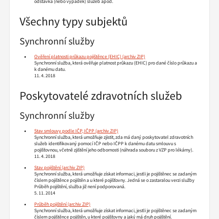
odstávka (nebo výpadek) služeb apod.
Všechny typy subjektů
Synchronní služby
Ověření platnosti průkazu pojištěnce (EHIC)
Synchronní služba, která ověřuje platnost průkazu (EHIC) pro dané číslo průkazu a
k danému datu.
11. 4. 2018
Poskytovatelé zdravotních služeb
Synchronní služby
Stav smlouvy podle IČP, IČPP
Synchronní služba, která umožňuje zjistit, zda má daný poskytovatel zdravotních
služeb identifikovaný pomocí IČP nebo IČPP k danému datu smlouvu s
pojišťovnou, včetně zjištění jeho odbornosti (náhrada souboru z VZP pro lékárny).
11. 4. 2018
Stav pojištění
Synchronní služba, která umožňuje získat informaci, jestli je pojištěnec se zadaným
číslem pojištěnce pojištěn a u které pojišťovny. Jedná se o zastaralou verzi služby
Průběh pojištění, služba již není podporovaná.
5. 11. 2014
Průběh pojištění
Synchronní služba, která umožňuje získat informaci, jestli je pojištěnec se zadaným
číslem pojištěnce pojištěn, u které pojišťovny a jaký má druh pojištění.