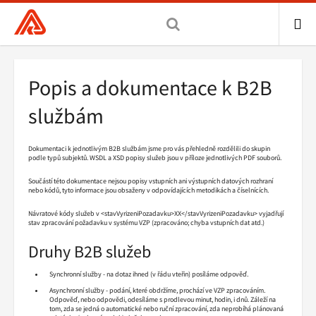
Všeobecná
zdravotní
pojišťovna
ME
ČR,
Popis a dokumentace k B2B
hlavní
stránka
službám
Dokumentaci k jednotlivým B2B službám jsme pro vás přehledně rozdělili do skupin
podle typů subjektů. WSDL a XSD popisy služeb jsou v příloze jednotlivých PDF souborů.
Součástí této dokumentace nejsou popisy vstupních ani výstupních datových rozhraní
nebo kódů, tyto informace jsou obsaženy v odpovídajících metodikách a číselnících.
Návratové kódy služeb v <stavVyrizeniPozadavku>XX</stavVyrizeniPozadavku> vyjadřují
stav zpracování požadavku v systému VZP (zpracováno; chyba vstupních dat atd.)
Druhy B2B služeb
Synchronní služby - na dotaz ihned (v řádu vteřin) posíláme odpověď.
Asynchronní služby - podání, které obdržíme, prochází ve VZP zpracováním.
Odpověď, nebo odpovědi, odesíláme s prodlevou minut, hodin, i dnů. Záleží na
tom, zda se jedná o automatické nebo ruční zpracování, zda neprobíhá plánovaná