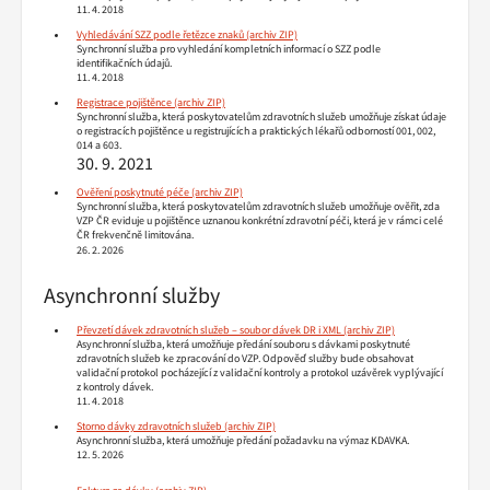
11. 4. 2018
Vyhledávání SZZ podle řetězce znaků
Synchronní služba pro vyhledání kompletních informací o SZZ podle
identifikačních údajů.
11. 4. 2018
Registrace pojištěnce
Synchronní služba, která poskytovatelům zdravotních služeb umožňuje získat údaje
o registracích pojištěnce u registrujících a praktických lékařů odborností 001, 002,
014 a 603.
30. 9. 2021
Ověření poskytnuté péče
Synchronní služba, která poskytovatelům zdravotních služeb umožňuje ověřit, zda
VZP ČR eviduje u pojištěnce uznanou konkrétní zdravotní péči, která je v rámci celé
ČR frekvenčně limitována.
26. 2. 2026
Asynchronní služby
Převzetí dávek zdravotních služeb – soubor dávek DR i XML
Asynchronní služba, která umožňuje předání souboru s dávkami poskytnuté
zdravotních služeb ke zpracování do VZP. Odpověď služby bude obsahovat
validační protokol pocházející z validační kontroly a protokol uzávěrek vyplývající
z kontroly dávek.
11. 4. 2018
Storno dávky zdravotních služeb
Asynchronní služba, která umožňuje předání požadavku na výmaz KDAVKA.
12. 5. 2026