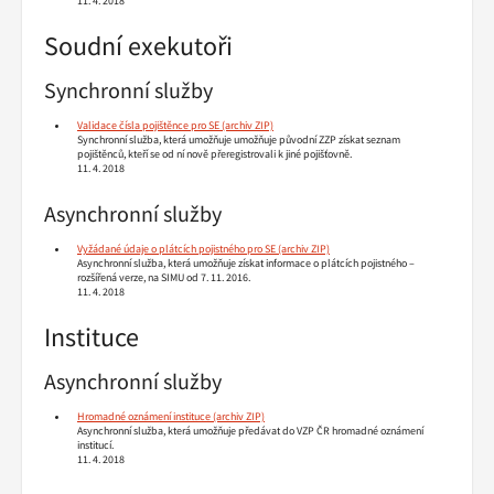
11. 4. 2018
Soudní exekutoři
Synchronní služby
Validace čísla pojištěnce pro SE
Synchronní služba, která umožňuje umožňuje původní ZZP získat seznam
pojištěnců, kteří se od ní nově přeregistrovali k jiné pojišťovně.
11. 4. 2018
Asynchronní služby
Vyžádané údaje o plátcích pojistného pro SE
Asynchronní služba, která umožňuje získat informace o plátcích pojistného –
rozšířená verze, na SIMU od 7. 11. 2016.
11. 4. 2018
Instituce
Asynchronní služby
Hromadné oznámení instituce
Asynchronní služba, která umožňuje předávat do VZP ČR hromadné oznámení
institucí.
11. 4. 2018