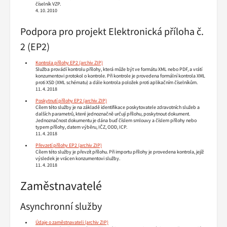
číselník VZP.
4. 10. 2010
Podpora pro projekt Elektronická příloha č.
2 (EP2)
Kontrola přílohy EP2
Služba provádí kontrolu přílohy, která může být ve formátu XML nebo PDF, a vrátí
konzumentovi protokol o kontrole. Při kontrole je provedena formální kontrola XML
proti XSD (XML schématu) a dále kontrola položek proti aplikačním číselníkům.
11. 4. 2018
Poskytnutí přílohy EP2
Cílem této služby je na základě identifikace poskytovatele zdravotních služeb a
dalších parametrů, které jednoznačně určují přílohu, poskytnout dokument.
Jednoznačnost dokumentu je dána buď číslem smlouvy a číslem přílohy nebo
typem přílohy, datem výběru, IČZ, ODD, ICP.
11. 4. 2018
Převzetí přílohy EP2
Cílem této služby je převzít přílohu. Při importu přílohy je provedena kontrola, jejíž
výsledek je vrácen konzumentovi služby.
11. 4. 2018
Zaměstnavatelé
Asynchronní služby
Údaje o zaměstnavateli