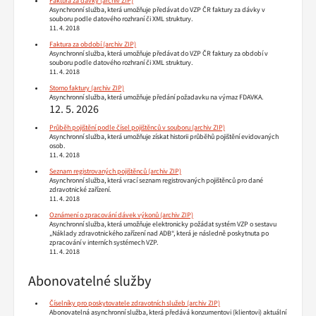
Faktura za dávky
Asynchronní služba, která umožňuje předávat do VZP ČR faktury za dávky v
souboru podle datového rozhraní či XML struktury.
11. 4. 2018
Faktura za období
Asynchronní služba, která umožňuje předávat do VZP ČR faktury za období v
souboru podle datového rozhraní či XML struktury.
11. 4. 2018
Storno faktury
Asynchronní služba, která umožňuje předání požadavku na výmaz FDAVKA.
12. 5. 2026
Průběh pojištění podle čísel pojištěnců v souboru
Asynchronní služba, která umožňuje získat historii průběhů pojištění evidovaných
osob.
11. 4. 2018
Seznam registrovaných pojištěnců
Asynchronní služba, která vrací seznam registrovaných pojištěnců pro dané
zdravotnické zařízení.
11. 4. 2018
Oznámení o zpracování dávek výkonů
Asynchronní služba, která umožňuje elektronicky požádat systém VZP o sestavu
„Náklady zdravotnického zařízení nad ADB“, která je následně poskytnuta po
zpracování v interních systémech VZP.
11. 4. 2018
Abonovatelné služby
Číselníky pro poskytovatele zdravotních služeb
Abonovatelná asynchronní služba, která předává konzumentovi (klientovi) aktuální