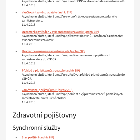
Asynchronní služba, která umožňuje získat z CRP evidovaná data zaměstnavatelů.
11. 4. 2018
Vyúčtování zaměstnavatele
Asynchronní služba, která umožňuje vytvořit tiskovou sestavu pro zadaného
zaměstnavatele.
11. 4. 2018
Oznámení o změnách v evidenci zaměstnavatele
Asynchronní služba, která umožňuje předávat do VZP ČR oznámení o změnách v
evidenci zaměstnavatele.
11. 4. 2018
Hromadné oznámení zaměstnavatele
Asynchronní služba, která umožňuje předávat oznámení o pojištěncích
zaměstnavatele do VZP ČR.
11. 4. 2018
Přehled o platbě zaměstnavatele
Asynchronní služba, která umožňuje předávat přehled plateb zaměstnavatele do
VZP ČR.
11. 4. 2018
Zaměstnanci pojištění u VZP
Asynchronní služba, která umožňuje požádat o výpis zaměstnanců přihlášených
zaměstnavatelem za určité období.
11. 4. 2018
Zdravotní pojišťovny
Synchronní služby
Stav pojištění