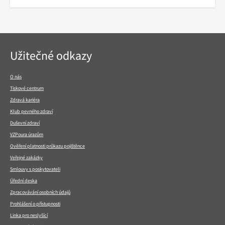
Navigace
Užitečné odkazy
v
patičce
O nás
Tiskové centrum
Zdravá kariéra
Klub pevného zdraví
Duševní zdraví
VZPoura úrazům
Ověření platnosti průkazu pojištěnce
Veřejné zakázky
Smlouvy s poskytovateli
Úřední deska
Zpracovávání osobních údajů
Prohlášení o přístupnosti
Linka pro neslyšící