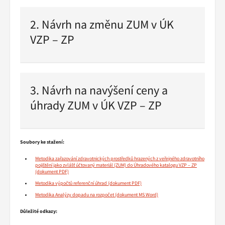
čtení
2. Návrh na změnu ZUM v ÚK
VZP – ZP
Pokračovat
ve
čtení
3. Návrh na navýšení ceny a
úhrady ZUM v ÚK VZP – ZP
Pokračovat
ve
čtení
Soubory ke stažení:
Metodika zařazování zdravotnických prostředků hrazených z veřejného zdravotního
pojištění jako zvlášť účtovaný materiál (ZUM) do Úhradového katalogu VZP – ZP
Metodika výpočtů referenční úhrad
Metodika Analýzy dopadu na rozpočet
Důležité odkazy: