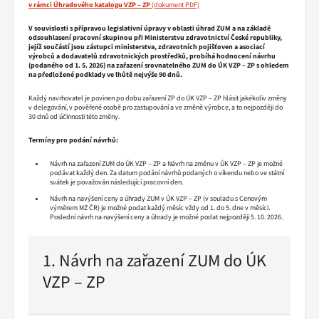
v rámci Úhradového katalogu VZP – ZP
V souvislosti s přípravou legislativní úpravy v oblasti úhrad ZUM a na základě
odsouhlasení pracovní skupinou při Ministerstvu zdravotnictví České republiky,
jejíž součástí jsou zástupci ministerstva, zdravotních pojišťoven a asociací
výrobců a dodavatelů zdravotnických prostředků, probíhá hodnocení návrhu
(podaného od 1. 5. 2026) na zařazení srovnatelného ZUM do ÚK VZP – ZP s ohledem
na předložené podklady ve lhůtě nejvýše 90 dnů.
Každý navrhovatel je povinen po dobu zařazení ZP do ÚK VZP – ZP hlásit jakékoliv změny
v delegování, v pověřené osobě pro zastupování a ve změně výrobce, a to nejpozději do
30 dnů od účinnosti této změny.
Termíny pro podání návrhů:
Návrh na zařazení ZUM do ÚK VZP – ZP a Návrh na změnu v ÚK VZP – ZP je možné
podávat každý den. Za datum podání návrhů podaných o víkendu nebo ve státní
svátek je považován následující pracovní den.
Návrh na navýšení ceny a úhrady ZUM v ÚK VZP – ZP (v souladu s Cenovým
výměrem MZ ČR) je možné podat každý měsíc vždy od 1. do 5. dne v měsíci.
Poslední návrh na navýšení ceny a úhrady je možné podat nejpozději 5. 10. 2026.
1. Návrh na zařazení ZUM do ÚK
VZP – ZP
Pokračovat
ve