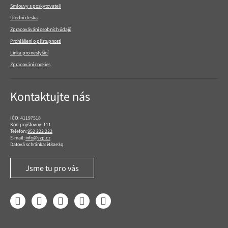
Smlouvy s poskytovateli
Úřední deska
Zpracovávání osobních údajů
Prohlášení o přístupnosti
Linka pro neslyšící
Zpracování cookies
Kontaktujte nás
IČO: 41197518
Kód pojišťovny: 111
Telefon:
952 222 222
E-mail:
info@vzp.cz
Datová schránka: i48ae3q
Jsme tu pro vás
Facebook
LinkedIn
YouTube
Instagram
Twitter