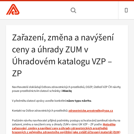
Všeobecná
zdravotní
pojišťovna
ME
ČR,
Drobečková
Zařazení, změna a navýšení
hlavní
navigace
stránka
ceny a úhrady ZUM v
Úhradovém katalogu VZP –
ZP
Navrhovatelé dokládají Odboru zdravotnických prostředků, ODZP, Ústředí VZP ČR návrhy
pouze prostřednictvím datové schránky:
i48ae3q
V předmětu datové zprávy uveďte konkrétní
název typu návrhu
.
Kontakt na Odbor zdravotnických prostředků:
zdravotnicke.prostredky@vzp.cz
Podáním návrhu navrhovatel přijímá podmínky postupu schvalování/zamítnutí návrhu na
zařazení, změnu a navýšení ceny a úhrady ZUM v rámci ÚK VZP – ZP podle:
Metodika
zařazování, změny a navýšení ceny a úhrady zdravotnických prostředků
hrazených
z veřejného zdravotního pojištění jako zvlášť účtovaný materiál (ZUM)