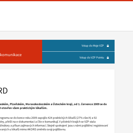
Vstup do Moje VZP
á komunikace
Vstup do VZP Pointu
RD
hočeském, Plzeňském, Moravskoslezském a Ústeckém kraji, od 1. července 2009 se do
ORD otevřen všem praktickým lékařům.
programu se do konce roku 2009 zapojilo 424 praktických lékařů (27% všech) a 92
ny, přešli na e-dokumentaci a čile e-komunikují. V pilotních krajích se VZP stala
dinátory a přísun zajímavých informací. Stejně spokojení jsou s námi pojištěnci registrovaní
rovaných u lékařů mimo AKORD změnilo svoji pojišťovnu.