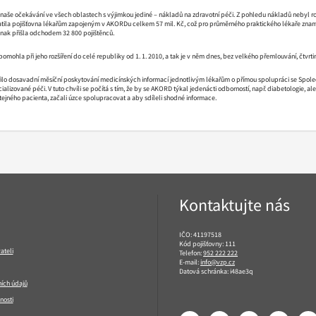
naše očekávání ve všech oblastech s výjimkou jediné – nákladů na zdravotní péči. Z pohledu nákladů nebyl roz
atila pojišťovna lékařům zapojeným v AKORDu celkem 57 mil. Kč, což pro průměrného praktického lékaře zname
 jinak přišla odchodem 32 800 pojištěnců.
ohla při jeho rozšíření do celé republiky od 1. 1. 2010, a tak je v něm dnes, bez velkého přemlouvání, čtvrti
ířilo dosavadní měsíční poskytování medicínských informací jednotlivým lékařům o přímou spolupráci se Spole
izované péči. V tuto chvíli se počítá s tím, že by se AKORD týkal jedenácti odborností, např. diabetologie, aler
 o stejného pacienta, začali úzce spolupracovat a aby sdíleli shodné informace.
Kontaktujte nás
IČO: 41197518
Kód pojišťovny: 111
ateli
Telefon:
952 222 222
E-mail:
info@vzp.cz
Datová schránka: i48ae3q
ích údajů
nosti
Facebook
LinkedIn
YouTube
Instagram
T