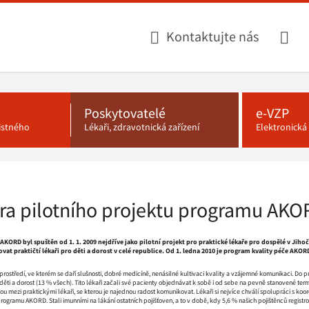
Kontaktujte nás
Poskytovatelé
e-VZP
jistného
Lékaři, zdravotnická zařízení
Elektronick
ra pilotního projektu programu AKO
AKORD byl spuštěn od 1. 1. 2009 nejdříve jako pilotní projekt pro praktické lékaře pro dospělé v Ji
ovat praktičtí lékaři pro děti a dorost v celé republice. Od 1. ledna 2010 je program kvality péče AK
ostředí, ve kterém se daří slušnosti, dobré medicíně, nenásilné kultivaci kvality a vzájemné komunikaci. Do 
děti a dorost (13 % všech). Tito lékaři začali své pacienty objednávat k sobě i od sebe na pevně stanovené termí
ou mezi praktickými lékaři, se kterou je najednou radost komunikovat. Lékaři si nejvíce chválí spolupráci s koor
rogramu AKORD. Stali imunními na lákání ostatních pojišťoven, a to v době, kdy 5,6 % našich pojištěnců regist