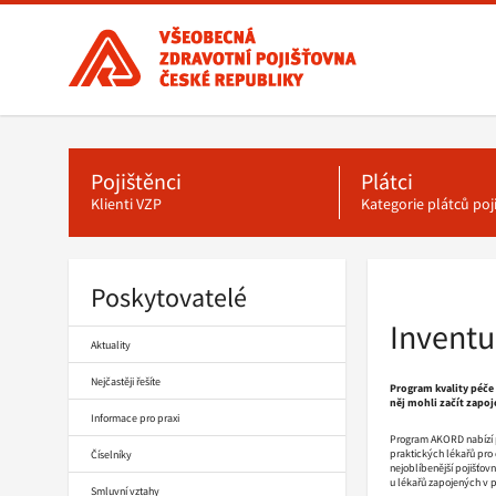
Všeobecná
zdravotní
pojišťovna
ČR,
Hlavní
menu
hlavní
stránka
Pojištěnci
Plátci
Klienti VZP
Kategorie plátců po
Poskytovatelé
Drobečková
navigace
Inventu
Aktuality
Nejčastěji řešíte
Program kvality péče 
něj mohli začít zapoj
Informace pro praxi
Program AKORD nabízí pr
praktických lékařů pro 
Číselníky
nejoblíbenější pojišťovn
u lékařů zapojených v p
Smluvní vztahy