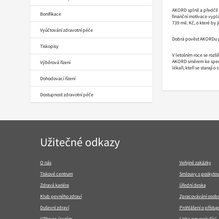
AKORD splnil a předčil 
Bonifikace
finanční motivace vypl
739 mil. Kč, o které by
Vyúčtování zdravotní péče
Dobrá pověst AKORDu pom
Tiskopisy
V letošním roce se rozš
AKORD směrem ke special
Výběrová řízení
lékaři, kteří se starají
Dohodovací řízení
Dostupnost zdravotní péče
Navigace
Užitečné odkazy
v
patičce
O nás
Veřejné zakázky
Tiskové centrum
Smlouvy s poskytov
Zdravá kariéra
Úřední deska
Klub pevného zdraví
Zpracovávání osobn
Duševní zdraví
Prohlášení o přístup
VZPoura úrazům
Linka pro neslyšící