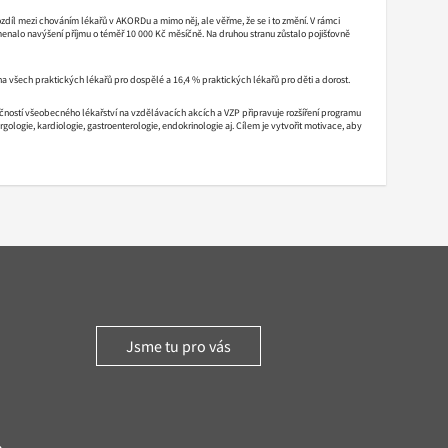
díl mezi chováním lékařů v AKORDu a mimo něj, ale věřme, že se i to změní. V rámci
nalo navýšení příjmu o téměř 10 000 Kč měsíčně. Na druhou stranu zůstalo pojišťovně
na všech praktických lékařů pro dospělé a 16,4 % praktických lékařů pro děti a dorost.
čností všeobecného lékařství na vzdělávacích akcích a VZP připravuje rozšíření programu
gologie, kardiologie, gastroenterologie, endokrinologie aj. Cílem je vytvořit motivace, aby
Jsme tu pro vás
witter