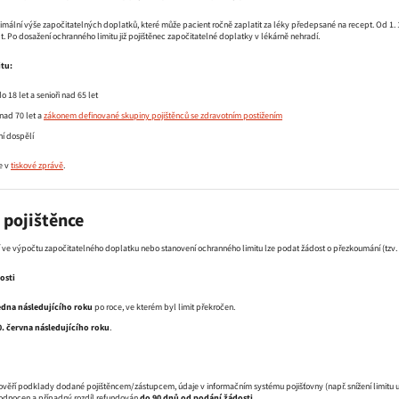
imální výše započitatelných doplatků, které může pacient ročně zaplatit za léky předepsané na recept. Od 1. 1.
. Po dosažení ochranného limitu již pojištěnec započitatelné doplatky v lékárně nehradí.
tu:
o 18 let a senioři nad 65 let
 nad 70 let a
zákonem definované skupiny pojištěnců se zdravotním postižením
ní dospělí
e v
tiskové zprávě
.
pojištěnce
í ve výpočtu započitatelného doplatku nebo stanovení ochranného limitu lze podat žádost o přezkoumání (tzv. 
osti
ledna následujícího roku
po roce, ve kterém byl limit překročen.
0. června následujícího roku
.
rověří podklady dodané pojištěncem/zástupcem, údaje v informačním systému pojišťovny (např. snížení limit
dnocen a případný rozdíl refundován
do 90 dnů od podání žádosti
.