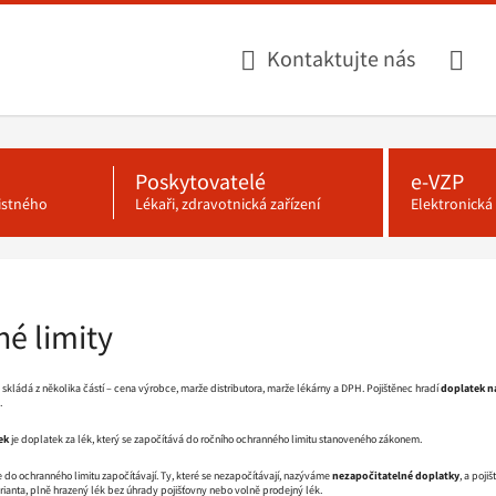
Kontaktujte nás
Poskytovatelé
e-VZP
jistného
Lékaři, zdravotnická zařízení
Elektronick
é limity
 skládá z několika částí – cena výrobce, marže distributora, marže lékárny a DPH. Pojištěnec hradí
doplatek na
.
ek
je doplatek za lék, který se započítává do ročního ochranného limitu stanoveného zákonem.
do ochranného limitu započítávají. Ty, které se nezapočítávají, nazýváme
nezapočitatelné doplatky
, a poji
rianta, plně hrazený lék bez úhrady pojišťovny nebo volně prodejný lék.