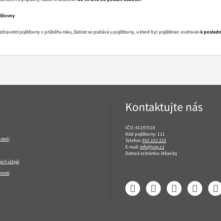
išťovny
dravotní pojišťovny v průběhu roku, žádost se podává u pojišťovny, u které byl pojištěnec evidován
k posled
Kontaktujte nás
IČO: 41197518
Kód pojišťovny: 111
ateli
Telefon:
952 222 222
E-mail:
info@vzp.cz
Datová schránka: i48ae3q
ích údajů
nosti
Facebook
LinkedIn
YouTube
Instagram
T