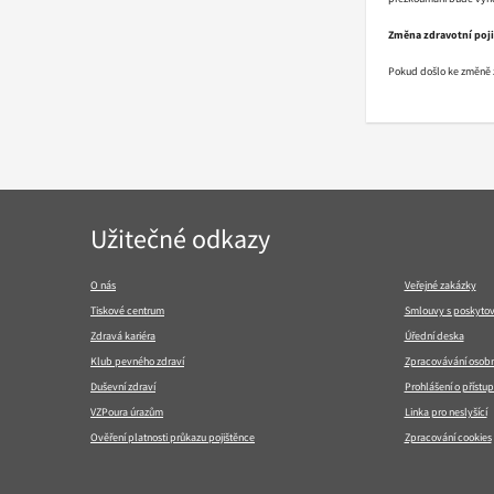
Změna zdravotní poj
Pokud došlo ke změně z
Navigace
Užitečné odkazy
v
patičce
O nás
Veřejné zakázky
Tiskové centrum
Smlouvy s poskytov
Zdravá kariéra
Úřední deska
Klub pevného zdraví
Zpracovávání osobn
Duševní zdraví
Prohlášení o přístup
VZPoura úrazům
Linka pro neslyšící
Ověření platnosti průkazu pojištěnce
Zpracování cookies