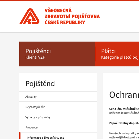
Všeobecná
zdravotní
pojišťovna
ČR,
Hlavní
menu
hlavní
stránka
Pojištěnci
Plátci
Klienti VZP
Kategorie plátců po
Pojištěnci
Drobečková
navigace
Ochrann
Aktuality
Nejčastěji řešíte
Cena léku v lékárně
se
než cena léku v lékárně
Výhody a příspěvky
Započitatelný doplat
Prevence
Ne všechny doplatky se 
nejlevnější dostupná va
Informace a životní situace