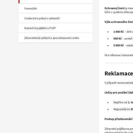
Ochranný limit
je max
Formuláře
léčiv v systému eRecept
Cestování a pobyt v zahraničí
Výše ochranného limi
Komerční pojištění u PVZP
1 000 Kč
– děti d
Zdravotnická zařízení a specializovaná centra
500 Kč
– senioři
5 000 Kč
– ostat
Více informací naleznet
Reklamace 
V případě nesrovnalost
Lhůty pro podání žád
Nejdříve od
1. 
Nejpozději do
3
Postup přezkoumání
Zdravotní pojišťovna p
přezkoumání bude vyho