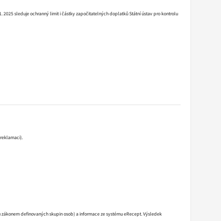
 2025 sleduje ochranný limit i částky započitatelných doplatků Státní ústav pro kontrolu
reklamaci).
u u zákonem definovaných skupin osob) a informace ze systému eRecept. Výsledek