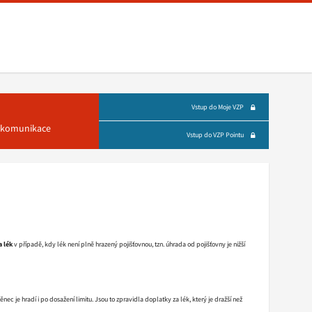
Vstup do Moje VZP
á komunikace
Vstup do VZP Pointu
 lék
v případě, kdy lék není plně hrazený pojišťovnou, tzn. úhrada od pojišťovny je nižší
štěnec je hradí i po dosažení limitu. Jsou to zpravidla doplatky za lék, který je dražší než