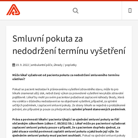
Všeobecná
zdravotní
pojišťovna
ME
ČR,
Drobečková
Smluvní pokuta za
hlavní
navigace
stránka
nedodržení termínu vyšetření
19. 9. 2022 | ambulantní péče, úhrady / poplatky
Může lékař vyžadovat od pacienta pokutu za nedodržení smluveného termínu
ošetření?
Pokud se pacient nedostaví k plánovanému vyšetření zdravotního stavu, může to pro
lékaře znamenat ušlý zisk, neboť daný výkon za provedené vyšetření nevykáže zdravotní
pojišťovně. Lékař by mohl po svém pacientovi požadovat zaplacení náhrady škody, která
mu vznikla v důsledku nedostavení se na objednané vyšetření, případně, za splnění
určitých podmínek, i zaplacení smluvní pokuty. Ze strany lékaře se nejedná o protizákonné
jednání, ale přípustné je pouze za předpokladu
splnění přesně stanovených podmínek
.
Práva a povinnosti lékaře i pacienta týkající se ujednání smluvní pokuty se řídí
občanským zákoníkem (zákon č. 89/2012 Sb.).
Lékař může po pacientovi vyžadovat
zaplacení smluvní pokuty pouze v případě, že s pacientem dopředu sjednal, za
jaké situace vzniká povinnost zaplatit smluvní pokutu a jaká bude její výše
.
Se
sjednáním smluvní pokuty musí pacient souhlasit.
Pokud na sjednání smluvní pokuty