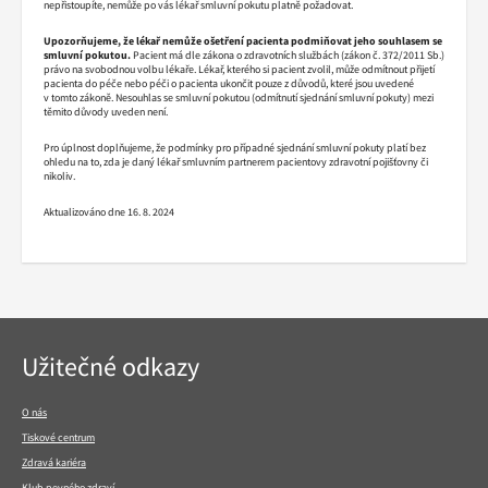
nepřistoupíte, nemůže po vás lékař smluvní pokutu platně požadovat.
Upozorňujeme, že lé
kař nemůže ošetření pacienta podmiňovat jeho souhlasem se
smluvní pokutou.
Pacient má dle zákona o zdravotních službách (zákon č. 372/2011 Sb.)
právo na svobodnou volbu lékaře. Lékař, kterého si pacient zvolil, může odmítnout přijetí
pacienta do péče nebo péči o pacienta ukončit pouze z důvodů, které jsou uvedené
v tomto zákoně. Nesouhlas se smluvní pokutou (odmítnutí sjednání smluvní pokuty) mezi
těmito důvody uveden není.
Pro úplnost doplňujeme, že podmínky pro případné sjednání smluvní pokuty platí bez
ohledu na to, zda je daný lékař smluvním partnerem pacientovy zdravotní pojišťovny či
nikoliv.
Aktualizováno dne 16. 8. 2024
Navigace
Užitečné odkazy
v
patičce
O nás
Tiskové centrum
Zdravá kariéra
Klub pevného zdraví