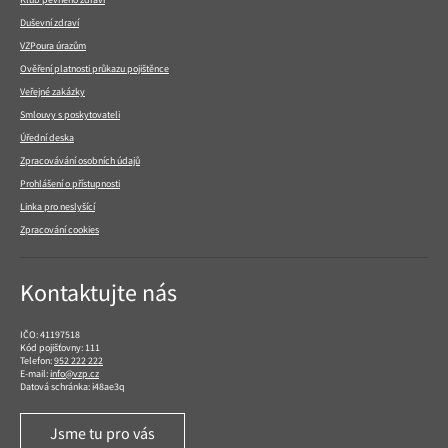
Duševní zdraví
VZPoura úrazům
Ověření platnosti průkazu pojištěnce
Veřejné zakázky
Smlouvy s poskytovateli
Úřední deska
Zpracovávání osobních údajů
Prohlášení o přístupnosti
Linka pro neslyšící
Zpracování cookies
Kontaktujte nás
IČO: 41197518
Kód pojišťovny: 111
Telefon:
952 222 222
E-mail:
info@vzp.cz
Datová schránka: i48ae3q
Jsme tu pro vás