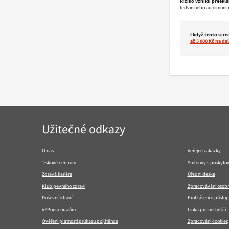
Riziko vzniku preekla
ledvin nebo autoimunitn
I když tento scr
až 5 000 Kč na da
Navigace
Užitečné odkazy
v
patičce
O nás
Veřejné zakázky
Tiskové centrum
Smlouvy s poskytov
Zdravá kariéra
Úřední deska
Klub pevného zdraví
Zpracovávání osobn
Duševní zdraví
Prohlášení o přístup
VZPoura úrazům
Linka pro neslyšící
Ověření platnosti průkazu pojištěnce
Zpracování cookies