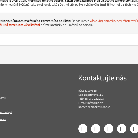
mpsie je vyšší u žen, které jsou těhotné poprvé, čekají dvojčata nebo mají vícečetné těhotenství.
Další
í onemocnění. Zvýšené riziko se objevuje také u žen, jež otěhotní ve vyšším věku (nad 35 let), nebo u těch, kter
eening není hrazen z veřejného zdravotního pojištění
(je nad rámec
Zásad dispenzární péče v těhotenství
lší jiná screeningová vyšetření
a různé pomůcky do 6 měsíců po porodu
.
Kontaktujte nás
IČO: 41197518
Kód pojišťovny: 111
ateli
Telefon:
952 222 222
E-mail:
info@vzp.cz
Datová schránka: i48ae3q
ích údajů
nosti
Facebook
LinkedIn
YouTube
Instagram
T