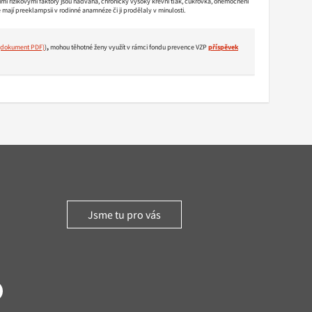
mi rizikovými faktory jsou nadváha, chronický vysoký krevní tlak, cukrovka, onemocnění
é mají preeklampsii v rodinné anamnéze či ji prodělaly v minulosti.
)
,
mohou těhotné ženy využít v rámci fondu prevence VZP
příspěvek
Jsme tu pro vás
witter