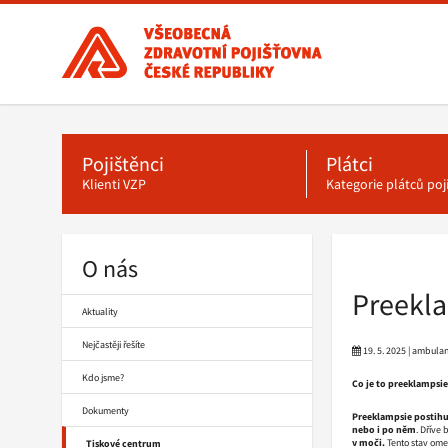
Všeobecná
zdravotní
pojišťovna
ČR,
Hlavní
menu
hlavní
stránka
Pojištěnci
Plátci
Klienti VZP
Kategorie plátců po
O nás
Drobečková
navigace
Preekla
Aktuality
Nejčastěji řešíte
19. 5. 2025 | ambula
Kdo jsme?
Co je to preeklampsie
Dokumenty
Preeklampsie postihu
nebo i po něm
. Dříve
v moči.
Tento stav ome
Tiskové centrum