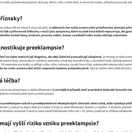
ách může způsobit eklamptické záchvaty (křeče a třes celého těla), krvácení do mozku, odloučení placenty n
příznaky?
se mohou lišit od mírných až po závažné.
U některých žen může onemocnění probíhat bez zjevných pří
ní tlak a přítomnost bílkoviny v moči jsou symptomy, které na sobě žena běžně nepozoruje, ale gyneko
vším bolesti hlavy, krvácení, poruchy vidění, bolest v podžebří nebo otoky obličeje a končetin.
gnostikuje preeklampsie?
ení lze nejen stanovit její diagnózu, ale také částečně posoudit její závažnost.
Screening na riziko pree
laboratorní testy, ultrazvukové vyšetření, anamnézu a hodnoty krevního tlaku. Laboratorní testy zahrnují stanov
 Při anamnéze pacientky se zjišťuje výška, váha, cukrovka, vysoký krevní tlak, autoimunitní onemocnění, kouře
ku lze riziko onemocnění snížit nasazením kyseliny acetylsalicylové.
Dále je možné riziko snížit zdravým
á léčba?
sí na závažnosti stavu a stádiu těhotenství.
U mírnějších případů stačí pravidelné sledování krevního tl
je jedinou možností předčasné vyvolání porodu.
rma preeklampsie vzácná a pravděpodobnost eklamptických záchvatů velmi nízká, stále vyžaduje pečl
otenství, a pokud se objeví riziko pro matku či plod, je nutné těhotenství ukončit co nejdříve. V ideálním příp
ně ohroženo nezralostí. Pokud je nutné ukončit těhotenství dříve než v 35. týdnu, podávají se většinou kortikost
 mají vyšší riziko vzniku preeklampsie?