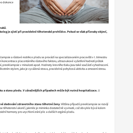
ebo dokonce
znaků
.
log je zjistí při pravidelné těhotenské prohlídce.
Pokud se však příznaky objeví,
klampsie a růstové restrikce plodu se provádí na specializovaném pracovišti v I. trimestru
ení koncentrace placentárního růstového faktoru, ultrazvukové vyšetření hodnotí průtok
ní, preeklampsie v minulosti apod. Hodnoty krevního tlaku jsou také součástí vyhodnocení.
 životním stylem, jako je vyvážená strava, pravidelná pohybová aktivita a omezení stresu.
aku a stavu plodu. V závažnějších případech může být nutná hospitalizace.
U
ivé sledování zdravotního stavu těhotné ženy.
Většina případů preeklampsie se rozvíjí
adě se těhotenství ukončí, jakmile je miminko dostatečně vyvinuté, což obvykle bývá kolem
eroidní hormony pro urychlení zrání plic a dalších orgánů plodu.