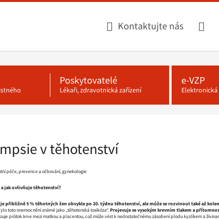
Kontaktujte nás
Poskytovatelé
e-VZP
jistného
Lékaři, zdravotnická zařízení
Elektronick
mpsie v těhotenství
ntní péče, prevence a očkování, gynekologie
 a jak ovlivňuje těhotenství?
je přibližně 5 % těhotných žen obvykle po 20. týdnu těhotenství, ale může se rozvinout také až kol
 bylo toto onemocnění známé jako „těhotenská toxikóza“.
Projevuje se vysokým krevním tlakem a přítomnos
zuje průtok krve mezi matkou a placentou, což může vést k nedostatečnému zásobení plodu kyslíkem a živina