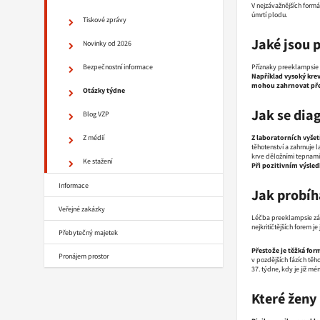
V nejzávažnějších form
úmrtí plodu.
Tiskové zprávy
Jaké jsou 
Novinky od 2026
Bezpečnostní informace
Příznaky preeklampsie 
Například vysoký krev
mohou zahrnovat přede
Otázky týdne
Jak se dia
Blog VZP
Z médií
Z laboratorních vyšetř
těhotenství a zahrnuje 
krve děložními tepnami.
Ke stažení
Při pozitivním výsled
Informace
Jak probíh
Veřejné zakázky
Léčba preeklampsie závi
nejkritičtějších forem 
Přebytečný majetek
Přestože je těžká fo
Pronájem prostor
v pozdějších fázích těh
37. týdne, kdy je již mé
Které ženy