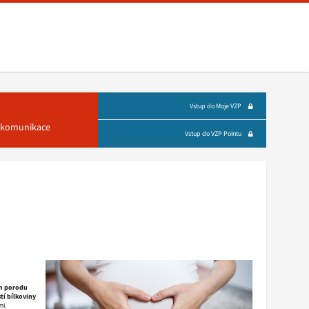
Vstup do Moje VZP
á komunikace
Vstup do VZP Pointu
em porodu
tí bílkoviny
mi.