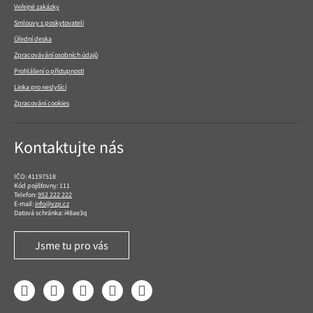
Veřejné zakázky
Smlouvy s poskytovateli
Úřední deska
Zpracovávání osobních údajů
Prohlášení o přístupnosti
Linka pro neslyšící
Zpracování cookies
Kontaktujte nás
IČO: 41197518
Kód pojišťovny: 111
Telefon:
952 222 222
E-mail:
info@vzp.cz
Datová schránka: i48ae3q
Jsme tu pro vás
Facebook
LinkedIn
YouTube
Instagram
Twitter