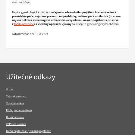
stav umožňuje.
Např. v gynekologické péči je
z veřejného zdravotního pojištění hrazená veškerá
pravidelná péče, zejména preventivní prohlídky, většina péče o těhotné (hrazena
nejsou některá screeningová ultrazvuková vyšetření, na něž pojišťovna přispívá
z
fondu prevence
), i všechny operační výkony
související s gynekologickými obtížemi.
Aktualizováno dne 16. 8. 2024
Navigace
Užitečné odkazy
v
patičce
O nás
Tiskové centrum
Zdravá kariéra
Klub pevného zdraví
Duševní zdraví
VZPoura úrazům
Ověření platnosti průkazu pojištěnce