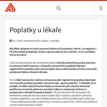
Všeobecná
zdravotní
pojišťovna
ME
ČR,
Drobečková
Poplatky u lékaře
hlavní
navigace
stránka
18. 7. 2022 | ambulantní péče, úhrady / poplatky
Můj lékař vyžaduje od svých pacientů každoroční poplatek 1 000 Kč „za registraci“.
Při jeho platbě podepisuji, že jde o sponzorský dar pro ordinaci. Je to v pořádku,
má na to právo?
Lékař (ani jiný poskytovatel zdravotních služeb)
nemůže podmiňovat právo pacienta
na zdravotní péči hrazenou z veřejného zdravotního pojištění žádnými
registračními poplatky nebo sponzorskými dary a také nemůže od něj za tuto péči
požadovat žádnou finanční úhradu.
Tzn. že
lékař nemá právo vybírat za hrazenou péči registrační poplatky, stejně jako
za ni nemůže požadovat platbu nazvanou jako „sponzorský dar“.
V případě, že se
prokáže, že lékař vybírá finanční částky za zdravotní péči, která je zdravotní
pojišťovnou hrazená, jedná se o porušení zákona i ustanovení smlouvy o
poskytování a úhradě hrazených služeb
. V těchto případech VZP postupuje vůči
konkrétnímu poskytovateli zdravotních služeb vždy v souladu s uzavřenou smlouvou
a platnou legislativou. Je proto důležité požadovat po lékaři vysvětlení, jaké služby jsou
v rámci požadované platby poskytovány a nechat si vystavit účet, v němž bude podrobně
uveden rozsah uhrazených služeb.