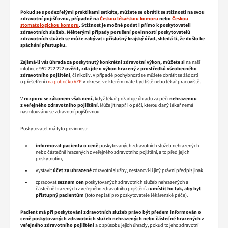
Pokud se s podezřelými praktikami setkáte, můžete se obrátit se stížností na svou
zdravotní pojišťovnu, případně na
Českou lékařskou komoru
nebo
Českou
stomatologickou komoru
. Stížnost je možné podat i přímo k poskytovateli
zdravotních služeb. Některými případy porušení povinností poskytovatelů
zdravotních služeb se může zabývat i příslušný krajský úřad, shledá-li, že došlo ke
spáchání přestupku.
Zajímá-li vás úhrada za poskytnutý konkrétní zdravotní výkon, můžete si
na naší
infolince 952 222 222
ověřit, zda jde o výkon hrazený z prostředků všeobecného
zdravotního pojištění
, či nikoliv. V případě pochybností se můžete obrátit se žádostí
o přešetření i
na pobočku VZP
v okrese, ve kterém máte bydliště nebo lékař pracoviště.
V
rozporu se zákonem však není,
když lékař požaduje úhradu za péči
nehrazenou
z veřejného zdravotního
pojištění
. Může jít např. i o péči, kterou daný lékař nemá
nasmlouvánu se zdravotní pojišťovnou.
Poskytovatel má tyto povinnosti:
informovat pacienta o ceně
poskytovaných zdravotních služeb nehrazených
nebo částečně hrazených z veřejného zdravotního pojištění, a to před jejich
poskytnutím,
vystavit
účet za uhrazené
zdravotní služby, nestanoví-li jiný právní předpis jinak,
zpracovat
seznam cen
poskytovaných zdravotních služeb nehrazených a
částečně hrazených z veřejného zdravotního pojištění a
umístit ho tak, aby byl
přístupný pacientům
(toto neplatí pro poskytovatele lékárenské péče).
Pacient má při poskytování zdravotních služeb
právo být předem informován o
ceně poskytovaných zdravotních služeb nehrazených nebo částečně hrazených z
veřejného zdravotního pojištění
a o způsobu jejich úhrady, pokud to jeho zdravotní