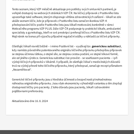
Tento seznam, který VZP měsíčně aktualizuje pro potřeby svých smluvních partnerů, je
veřejně dostupný na webových stránkách VZP ČR. Na léčivý přípravek z Pozitivního listu
upozorňuje také software, kterým disponuje většina zdravotnických zařízení – lékaři se zde
ukáže seznam léčiv, kde je přípravek z Pozitivního listu označen ikonkou VZP. K
předepisování léčiv podle Pozitivního listu jsou lékaři motivováni; konkrétně v rámci
Motivačního programu VZP PLUS. Dále VZP ČR podporuje ty praktické lékaře, ambulantní
specialisty a gynekology, kteří ve své preskripci preferují léčiva z Pozitivního listu VZP ČR.
Mají nárok na bonus při výpočtu případné regulační srážky u nákladů za léčivé přípravky.
Ošetřující lékaři rovněž běžně – i mimo Pozitivní list – využívají tzv.
generickou substituci
,
kdy namísto původního patentovaného originálu léčivého přípravku předepíšou přípravek
se stejnou účinnou látkou, o stejné síle, se stejnou cestou podání, ve stejné lékové formě,
ale od jiného výrobce. Generickou substituci lze provést – se souhlasem pacienta – i při
výdeji léčivých přípravků v lékárně. V případě, že ošetřující lékař z medicínských důvodů
trvá na výdeji přesně toho léčivého přípravku, který předepsal, označuje recept příznakem
„Nezaměňovat“.
Generické léčivé přípravky jsou z hlediska účinnosti a bezpečnosti plnohodnotnou
náhradou originálního přípravku. Jsou však ekonomicky výhodnější variantou a tím zlepšují
dostupnost léčby pro pacienty. Z toho důvodu jsou pacienty, lékaři i zdravotními
pojišťovnami preferovány.
Aktualizováno dne 16. 8. 2024