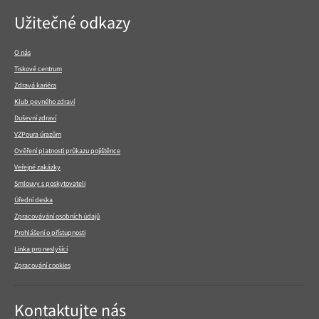
Navigace
Užitečné odkazy
v
patičce
O nás
Tiskové centrum
Zdravá kariéra
Klub pevného zdraví
Duševní zdraví
VZPoura úrazům
Ověření platnosti průkazu pojištěnce
Veřejné zakázky
Smlouvy s poskytovateli
Úřední deska
Zpracovávání osobních údajů
Prohlášení o přístupnosti
Linka pro neslyšící
Zpracování cookies
Kontaktujte nás