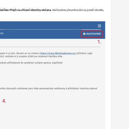
tlačítko Přejít na zřízení Identity občana.
Než budete přesměrováni na portál Identity