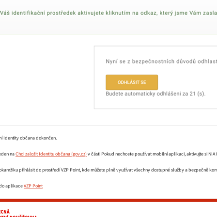
ení Identity občana dokončen.
eden na
Chci založit Identitu občana (gov.cz)
v části Pokud nechcete používat mobilní aplikaci, aktivujte si NIA 
kamžiku přihlásit do prostředí VZP Point, kde můžete plně využívat všechny dostupné služby a bezpečně kom
 do aplikace
VZP Point