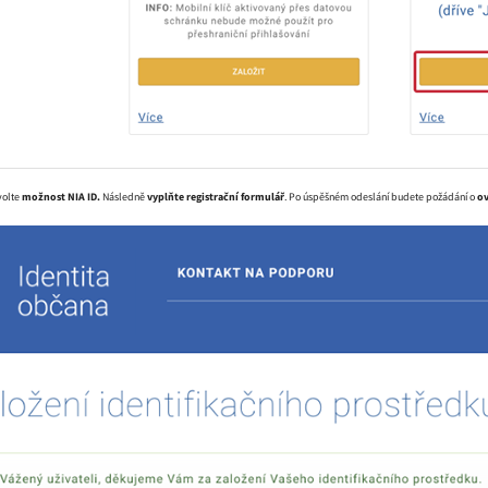
volte
možnost NIA ID.
Následně
vyplňte registrační formulář
. Po úspěšném odeslání budete požádání o
ov