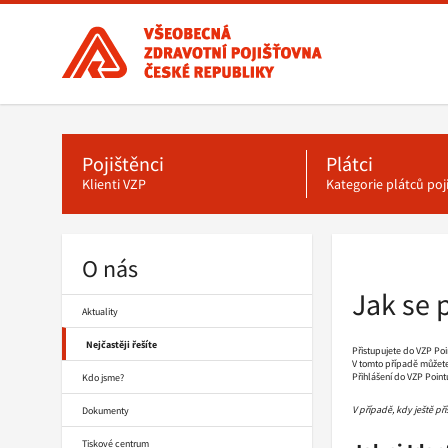
Všeobecná
zdravotní
pojišťovna
ČR,
Hlavní
menu
hlavní
stránka
Pojištěnci
Plátci
Klienti VZP
Kategorie plátců po
O nás
Drobečková
navigace
Jak se 
Aktuality
Nejčastěji řešíte
Přistupujete do VZP Point
V tomto případě můžete
Přihlášení do VZP Point
Kdo jsme?
V případě, kdy ještě př
Dokumenty
Tiskové centrum