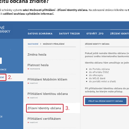
titu občana zřídíte?
é schránky vyberte
sekci Možnosti přihlášení - Zřízení Identity občana.
Na zobrazené stránce klikněte na
i k
udělení souhlasu s předáním informací.