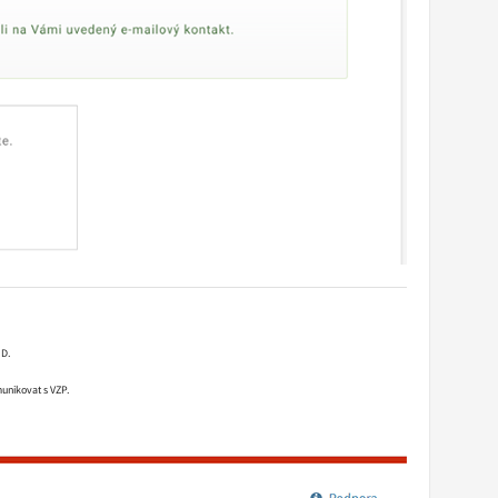
ID.
unikovat s VZP.