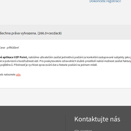
ana - přihlášení
é aplikace VZP Point,
nabízíme uživatelům zasílat jednotlivá podání za konkrétní zastupované subjekty jak
si potvrzení o bezdlužnosti atd. Pro poskytovatele zdravotních služeb prostředí nabízí možnost zasílat faktury, d
pojištěnců. Předností je rychlost zpracování dat a historie podání na jednom místě.
žeb naleznete
zde
.
Kontaktujte nás