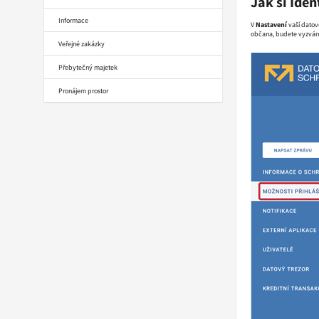
Jak si Iden
Informace
V
Nastavení
vaší datov
občana, budete vyzván
Veřejné zakázky
Přebytečný majetek
Pronájem prostor