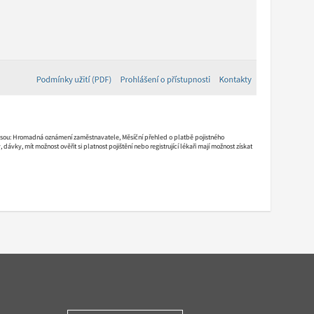
o jsou: Hromadná oznámení zaměstnavatele, Měsíční přehled o platbě pojistného
ávky, mít možnost ověřit si platnost pojištění nebo registrující lékaři mají možnost získat