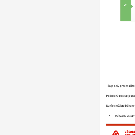
Tím je celý proces zříz
Podrobný postup je uv
Nyní se můžete během o
odkaz na vstup