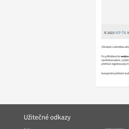
Obrázek s identitou obč
Po přihlášení do
webov
zaměstnavatele, vyžádat 
přehled registrovaných 
Kompletní přehled slu
Navigace
Užitečné odkazy
v
patičce