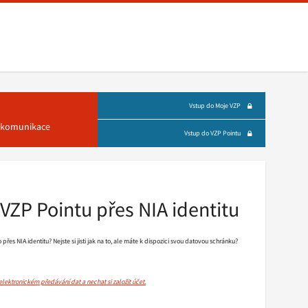
Vstup do Moje VZP
á komunikace
Vstup do VZP Pointu
VZP Pointu přes NIA identitu
o přes NIA identitu? Nejste si jisti jak na to, ale máte k dispozici svou datovou schránku?
ektronickém předávání dat a nechat si založit účet.