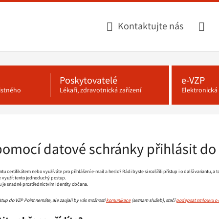
Kontaktujte nás
Poskytovatelé
e-VZP
jistného
Lékaři, zdravotnická zařízení
Elektronick
pomocí datové schránky přihlásit do 
u certifikátem nebo využíváte pro přihlášení e-mail a heslo? Rádi byste si rozšířili přístup i o další variantu, a t
 využít tento jednoduchý postup.
u je snadné prostřednictvím Identity občana.
ístup do VZP Point nemáte, ale zaujali by vás možnosti
komunikace
(seznam služeb), stačí
podepsat smlouvu o el