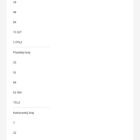
18
48
66
71 027
1 076,2
Plzeňský kraj
33
51
84
61 450
731,5
Karlovarský kraj
7
22