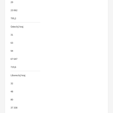
29
23 062
795,2
Ústecký kraj
31
63
94
67 647
719,6
Liberecký kraj
32
48
80
37 338