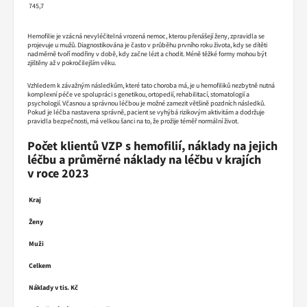
745,7
Hemofilie je vzácná nevyléčitelná vrozená nemoc, kterou přenášejí ženy, zpravidla se
projevuje u mužů. Diagnostikována je často v průběhu prvního roku života, kdy se dítěti
nadměrně tvoří modřiny v době, kdy začne lézt a chodit. Méně těžké formy mohou být
zjištěny až v pokročilejším věku.
Vzhledem k závažným následkům, které tato choroba má, je u hemofiliků nezbytně nutná
komplexní péče ve spolupráci s genetikou, ortopedií, rehabilitací, stomatologií a
psychologií. Včasnou a správnou léčbou je možné zamezit většině pozdních následků.
Pokud je léčba nastavena správně, pacient se vyhýbá rizikovým aktivitám a dodržuje
pravidla bezpečnosti, má velkou šanci na to, že prožije téměř normální život.
Počet klientů VZP s hemofilií, náklady na jejich
léčbu a průměrné náklady na léčbu v krajích
v roce 2023
Kraj
Ženy
Muži
Celkem
Náklady v tis. Kč