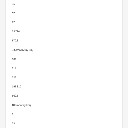
35
52
87
75 714
870,3
Jihomoravský kraj
104
119
223
147 310
660,6
Olomoucký kraj
11
29