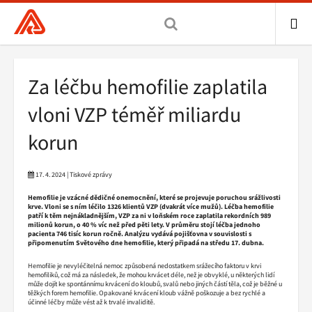
Všeobecná
zdravotní
pojišťovna
ME
ČR,
Drobečková
Za léčbu hemofilie zaplatila
hlavní
navigace
stránka
vloni VZP téměř miliardu
korun
17. 4. 2024 | Tiskové zprávy
Hemofilie je vzácné dědičné onemocnění, které se projevuje poruchou srážlivosti
krve. Vloni se s ním léčilo 1326 klientů VZP (dvakrát více mužů). Léčba hemofilie
patří k těm nejnákladnějším, VZP za ni v loňském roce zaplatila rekordních 989
milionů korun, o 40 % víc než před pěti lety. V průměru stojí léčba jednoho
pacienta 746 tisíc korun ročně. Analýzu vydává pojišťovna v souvislosti s
připomenutím Světového dne hemofilie, který připadá na středu 17. dubna.
Hemofilie je nevyléčitelná nemoc způsobená nedostatkem srážecího faktoru v krvi
hemofiliků, což má za následek, že mohou krvácet déle, než je obvyklé, u některých lidí
může dojít ke spontánnímu krvácení do kloubů, svalů nebo jiných částí těla, což je běžné u
těžkých forem hemofilie. Opakované krvácení kloub vážně poškozuje a bez rychlé a
účinné léčby může vést až k trvalé invaliditě.