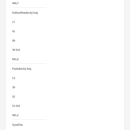
466,7
Královéhradecký kraj
17
41
58
39 533
681,6
Pardubický kraj
13
39
52
51 025
981,2
Vysočina