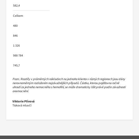
582,4
Celkem
480
846
1 326
988 784
745,7
Pozn.: Rozdíly v průměrných nákladech na jednoho klienta v různých regionech jsou dány
nerovnoměrným rozložením nejzávažnějších případů. Částka, kterou pojišťovna ročně
uhradí za jednoho nemocného s hemofilií, se může dramaticky lišit právě podle závažnosti
onemocnění.
Viktorie Plívová
Tisková mluvčí