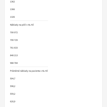
1362
1366
1326
Náklady na péči v tis. Kč
700 072
799 729
761 633
848 213
988 784
Průměrné náklady na pacienta v tis. Kč
504,7
598,2
559,2
620,9