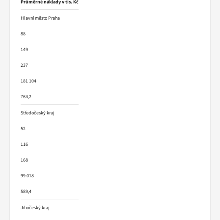
Průměrné náklady v tis. Kč
Hlavní město Praha
88
149
237
181 104
764,2
Středočeský kraj
52
116
168
99 018
589,4
Jihočeský kraj