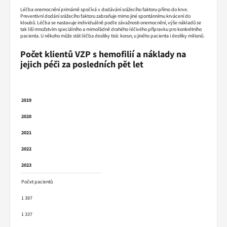
Léčba onemocnění primárně spočívá v dodávání srážecího faktoru přímo do krve.
Preventivní dodání srážecího faktoru zabraňuje mimo jiné spontánnímu krvácení do
kloubů. Léčba se nastavuje individuálně podle závažnosti onemocnění, výše nákladů se
tak liší množstvím speciálního a mimořádně drahého léčivého přípravku pro konkrétního
pacienta. U někoho může stát léčba desítky tisíc korun, u jiného pacienta i desítky milionů.
Počet klientů VZP s hemofilií a náklady na
jejich péči za posledních pět let
2019
2020
2021
2022
2023
Počet pacientů
1 387
1 337