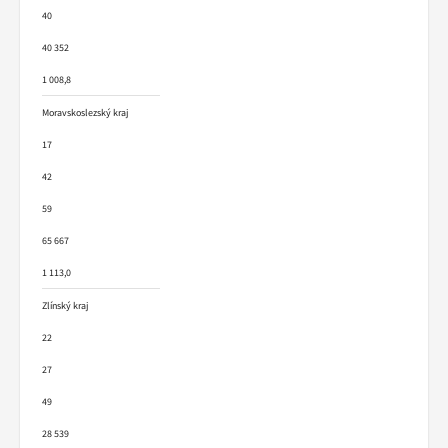
40
40 352
1 008,8
Moravskoslezský kraj
17
42
59
65 667
1 113,0
Zlínský kraj
22
27
49
28 539