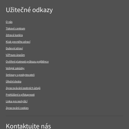
Navigace
Užitečné odkazy
v
patičce
O nás
Tiskové centrum
Zdravá kariéra
Klub pevného zdraví
Duševní zdraví
VZPoura úrazům
Ověření platnosti průkazu pojištěnce
Veřejné zakázky
Smlouvy s poskytovateli
Úřední deska
Zpracovávání osobních údajů
Prohlášení o přístupnosti
Linka pro neslyšící
Zpracování cookies
Kontaktujte nás