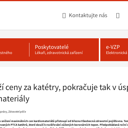
Kontaktujte nás
Poskytovatelé
e-VZP
jistného
Lékaři, zdravotnická zařízení
Elektronick
ží ceny za katétry, pokračuje tak v ú
ateriály
 zprávy, Zdravotní péče
 snížení maximálních cen kardiomateriálů přistoupí od března Všeobecná zdravotní pojišťovna. Ten
kzvaných PTCA katétrů, které slouží k rozšiřování zúžených koronárních tepen. Předpokládaná roční 