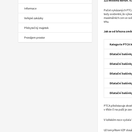
123 milionů korun. VZ
Informace
Počet vykázaných PTCA ka
tedy evidentní, že výk
maximálních cen ve své
Veřejné zakázky
trhu.
Přebytečný majetek
Jak se od března změn
Pronájem prostor
Kategorie PTCA k
Dilatační balónk
Dilatační balónk
Dilatační balónk
Dilatační balónky
Dilatační balónky
PTCA představuje zkratku
v třísle či na paži) je 
V loňském roce vydala 
Už loni přitom VZP dosá