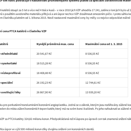
P tím navíc pokračuje v nastavování průhlednějšího systému plateb za speciální zdravotnické materi
tétrů stoupl za 5 let o více než 4 tisíce kusů – v roce 2010 jich VZP uhradila 17 241, zatímco loni jich bylo už 
onů s použitím uvedeného materiálu přibývá a ani úspor nechce VZP dosáhnout omezením péče. I proto sáhla ke
m číselníku platném od 1. března 2015. Nově nastavené maximální ceny by měly co nejvíce odpovídat reálné
í cena PTCA katétrů v číselníku VZP
atétrů
Nynější průměrná max. cena
Maximální cena od 1. 3. 2015
y střednětlaké
20 541,67 Kč
8 536,55 Kč
y vysokotlaké
18 515,28 Kč
8 536,55 Kč
y nízkoprofilové
18 408,48 Kč
8 536,55 Kč
 speciální
26 192,23 Kč
12 744,61 Kč
 uvolňující léky
26 867,90 Kč
13 939,20 Kč
 pro perkutánní transluminární koronární angioplastiku. Jedná se o zákrok, kterým jsou rozšiřovány zúžené koroná
zaveden do místa zúžení koronárních tepen katétr, který má na svém konci balónek. Po jeho nafouknutí se zúžené m
VZP za PTCA katétry 324,82 milionu korun. Předpokládaná roční úspora po úpravě cen tak znamená snížení nák
hla úspor ve výši 500 milionů korun díky dvojímu snížení cen koronárních stentů.