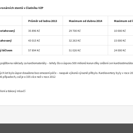
koronárních stentů v číselníku VZP
Průměr od ledna 2013
Maximum od dubna 2014
Maximum od ř
potahovaný
35 896 Kč
29 700 Kč
10 000 Kč
tahovaný
43 015 Kč
32 263 Kč
15 000 Kč
ý léčivem
57 894 Kč
51 026 Kč
24 000 Kč
a pojišťovna náklady za kardiomateriály – tehdy šlo o úsporu 500 milionů korun díky snížení cen kardiostimuláto
ch let bylo úspor dosaženo bez omezení péče – naopak výkonů výrazně přibylo. Kardiovertery byly v roce 2014
86 případech, což je o 335 více než v roce 2012
lení a tiskový mluvčí