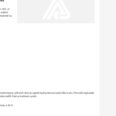
ály.
21 483. Je
 snížení
 hodnotě na
rní tepny, přičemž cílem je zajistit lepší prokrvení srdečního svalu. Přes kůži (nejčastěji
ísto rozšíří. Poté se balónek vyndá.
ladu o 38 %.