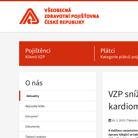
Všeobecná
zdravotní
pojišťovna
ČR,
Hlavní
menu
hlavní
stránka
Pojištěnci
Plátci
Klienti VZP
Kategorie plátců po
O nás
Drobečková
navigace
VZP sní
Aktuality
kardiom
Nejčastěji řešíte
Kdo jsme?
16. 2. 2015 | Tiskové
Dokumenty
K dalšímu razantnímu
úpravu týkající se ta
Tiskové centrum