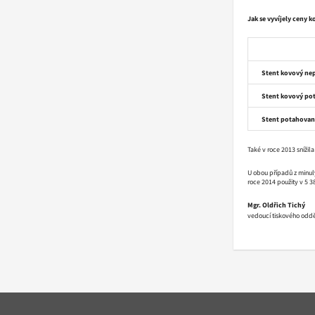
Jak se vyvíjely ceny 
Stent kovový ne
Stent kovový po
Stent potahovan
Také v roce 2013 snížil
U obou případů z minulý
roce 2014 použity v 5 3
Mgr. Oldřich Tichý
vedoucí tiskového oddě