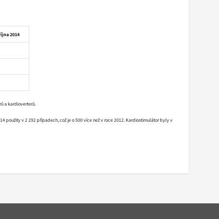
íjna 2014
rů a kardioverterů.
 použity v 2 292 případech, což je o 500 více než v roce 2012. Kardiostimulátor byly v