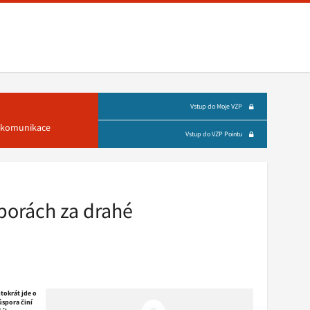
Vstup do Moje VZP
á komunikace
Vstup do VZP Pointu
sporách za drahé
tokrát jde o
úspora činí