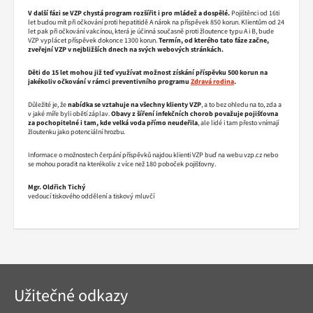
V další fázi se VZP chystá program rozšířit i pro mládež a dospělé.
Pojištěnci od 16ti
let budou mít při očkování proti hepatitidě A nárok na příspěvek 850 korun. Klientům od 24
let pak při očkování vakcínou, která je účinná současně proti žloutence typu A i B, bude
VZP vyplácet příspěvek dokonce 1300 korun.
Termín, od kterého tato fáze začne,
zveřejní VZP v nejbližších dnech na svých webových stránkách.
Děti do 15 let mohou již teď využívat možnost získání příspěvku 500 korun na
jakékoliv očkování v rámci preventivního programu
Zdravá rodina
.
Důležité je, že
nabídka se vztahuje na všechny klienty VZP
, a to bez ohledu na to, zda a
v jaké míře byli obětí záplav.
Obavy z šíření infekčních chorob považuje pojišťovna
za pochopitelné i tam, kde velká voda přímo neudeřila
, ale lidé i tam přesto vnímají
žloutenku jako potenciální hrozbu.
Informace o možnostech čerpání příspěvků najdou klienti VZP buď na webu vzp.cz nebo
se mohou poradit na kterékoliv z více než 180 poboček pojišťovny.
Mgr. Oldřich Tichý
vedoucí tiskového oddělení a tiskový mluvčí
Navigace
Užitečné odkazy
v