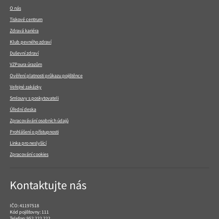
patičce
O nás
Tiskové centrum
Zdravá kariéra
Klub pevného zdraví
Duševní zdraví
VZPoura úrazům
Ověření platnosti průkazu pojištěnce
Veřejné zakázky
Smlouvy s poskytovateli
Úřední deska
Zpracovávání osobních údajů
Prohlášení o přístupnosti
Linka pro neslyšící
Zpracování cookies
Kontaktujte nás
IČO: 41197518
Kód pojišťovny: 111
Telefon:
952 222 222