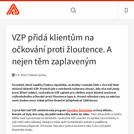
Všeobecná
zdravotní
pojišťovna
ME
ČR,
Drobečková
VZP přidá klientům na
hlavní
navigace
stránka
očkování proti žloutence. A
nejen těm zaplaveným
4. 6. 2013 | Tiskové zprávy
Povodně, které zasáhly Českou republiku, se dotkly i nemalé části z více než šesti
milionů klientů VZP. Protože jde o extrémně rizikovou situaci, kdy více než jindy
hrozí šíření infekcí, rozhodla se VZP zajistit pro většinu svých klientů možnost
zvýhodněného očkování proti žloutence typu A. Kromě výhodné ceny za vakcínu
navíc budou moci získat přímo finanční příspěvek až 1300 korun.
V prvé fázi teď VZP odstartovala program
Neriskuj žloutenku
určený dětem,
kterým už byly dva roky, ale ještě nedovršily sedm let věku.
Před očkováním si rodiče
dítěte musí vyzvednout na kterékoliv z poboček VZP voucher. Po aplikaci první dávky si
pak rodič nebo zákonný zástupce může opět na kterékoliv pobočce pojišťovny
vyzvednout příspěvek 750 korun. Tato akce potrvá do konce roku či do vyčerpání
finančního limitu.