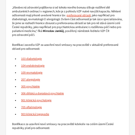
„Všeobecná zdravotní pojišťovna si od tohoto nového bonusu slibuje rozšíření sítě
ambulantních ordinací v regionech, kde je z pohledu VZP nutné navýšit kapacitu. Některé
odbornosti mají přesně uvedené hranice tzv.
preferované oblasti
, jako například pro
diabetologii, revmatologii či alergologii. Ovšem část odborností je tak úzce specializována,
že jsme se rozhodli hranice zbourat a preferovanou oblastí se tak pro ně stává území celé
České republiky, jako například pro psychiatrickou ambulanci s rozšířenou péčí nebo pro
paliativní medicínu,“ říká
Miroslav Jankůj
, pověřený náměstek ředitele VZP ČR
pro zdravotní péči.
Bonifikaci zavedla VZP za uzavření nové smlouvy na pracoviště v aktuálně preferované
oblasti pro odbornosti:
103 diabetologie
104 endokrinologie
109 revmatologie
207 alergologie
305 psychiatrie
306 dětská a dorostová psychiatrie
901 klinická psychologie
705 oftalmologie
903 klinická logopedie
Bonifikace za uzavření nové smlouvy na pracoviště kdekoliv na celém území České
republiky platí pro odbornosti: