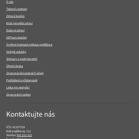
O nás
Tiskové centrum
Zdravá kariéra
Klub pevného zdraví
Duševní zdraví
VZPoura úrazům
Ověření platnosti průkazu pojištěnce
Veřejné zakázky
Smlouvy s poskytovateli
Úřední deska
Zpracovávání osobních údajů
Prohlášení o přístupnosti
Linka pro neslyšící
Zpracování cookies
Kontaktujte nás
IČO: 41197518
Kód pojišťovny: 111
Telefon:
952 222 222