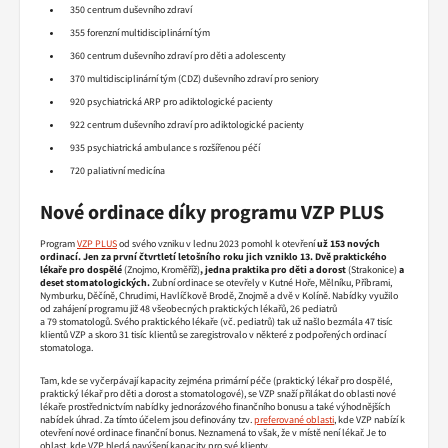
350 centrum duševního zdraví
355 forenzní multidisciplinární tým
360 centrum duševního zdraví pro děti a adolescenty
370 multidisciplinární tým (CDZ) duševního zdraví pro seniory
920 psychiatrická ARP pro adiktologické pacienty
922 centrum duševního zdraví pro adiktologické pacienty
935 psychiatrická ambulance s rozšířenou péčí
720 paliativní medicína
Nové ordinace díky programu VZP PLUS
Program
VZP PLUS
od svého vzniku v lednu 2023 pomohl k otevření
už 153 nových
ordinací. Jen za první čtvrtletí letošního roku jich vzniklo 13. Dvě praktického
lékaře pro dospělé
(Znojmo, Kroměříž)
, jedna praktika pro děti a dorost
(Strakonice)
a
deset stomatologických.
Zubní ordinace se otevřely v Kutné Hoře, Mělníku, Příbrami,
Nymburku, Děčíně, Chrudimi, Havlíčkově Brodě, Znojmě a dvě v Kolíně. Nabídky využilo
od zahájení programu již 48 všeobecných praktických lékařů, 26 pediatrů
a 79 stomatologů. Svého praktického lékaře (vč. pediatrů) tak už našlo bezmála 47 tisíc
klientů VZP a skoro 31 tisíc klientů se zaregistrovalo v některé z podpořených ordinací
stomatologa.
Tam, kde se vyčerpávají kapacity zejména primární péče (praktický lékař pro dospělé,
praktický lékař pro děti a dorost a stomatologové), se VZP snaží přilákat do oblasti nové
lékaře prostřednictvím nabídky jednorázového finančního bonusu a také výhodnějších
nabídek úhrad. Za tímto účelem jsou definovány tzv.
preferované oblasti
, kde VZP nabízí k
otevření nové ordinace finanční bonus. Neznamená to však, že v místě není lékař. Je to
oblast, kde VZP hledá navýšení kapacity pro své klienty.