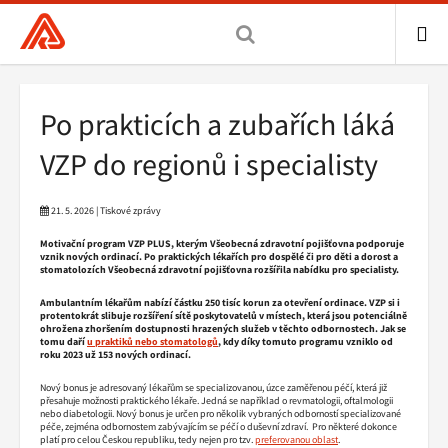
Všeobecná
zdravotní
pojišťovna
ME
ČR,
Drobečková
Po prakticích a zubařích láká
hlavní
navigace
stránka
VZP do regionů i specialisty
21. 5. 2026 | Tiskové zprávy
Motivační program VZP PLUS, kterým Všeobecná zdravotní pojišťovna podporuje
vznik nových ordinací. Po praktických lékařích pro dospělé či pro děti a dorost a
stomatolozích Všeobecná zdravotní pojišťovna rozšířila nabídku pro specialisty.
Ambulantním lékařům nabízí částku 250 tisíc korun za otevření ordinace. VZP si i
protentokrát slibuje rozšíření sítě poskytovatelů v místech, která jsou potenciálně
ohrožena zhoršením dostupnosti hrazených služeb v těchto odbornostech. Jak se
tomu daří
u praktiků nebo stomatologů
, kdy díky tomuto programu vzniklo od
roku 2023 už 153 nových ordinací.
Nový bonus je adresovaný lékařům se specializovanou, úzce zaměřenou péčí, která již
přesahuje možnosti praktického lékaře. Jedná se například o revmatologii, oftalmologii
nebo diabetologii. Nový bonus je určen pro několik vybraných odborností specializované
péče, zejména odbornostem zabývajícím se péčí o duševní zdraví. Pro některé dokonce
platí pro celou Českou republiku, tedy nejen pro tzv.
preferovanou oblast
.