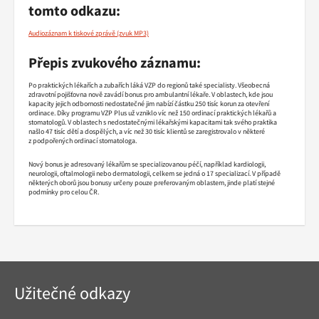
tomto odkazu:
Audiozáznam k tiskové zprávě
Přepis zvukového záznamu:
Po praktických lékařích a zubařích láká VZP do regionů také specialisty. Všeobecná
zdravotní pojišťovna nově zavádí bonus pro ambulantní lékaře. V oblastech, kde jsou
kapacity jejich odbornosti nedostatečné jim nabízí částku 250 tisíc korun za otevření
ordinace. Díky programu VZP Plus už vzniklo víc než 150 ordinací praktických lékařů a
stomatologů. V oblastech s nedostatečnými lékařskými kapacitami tak svého praktika
našlo 47 tisíc dětí a dospělých, a víc než 30 tisíc klientů se zaregistrovalo v některé
z podpořených ordinací stomatologa.
Nový bonus je adresovaný lékařům se specializovanou péčí, například kardiologii,
neurologii, oftalmologii nebo dermatologii, celkem se jedná o 17 specializací. V případě
některých oborů jsou bonusy určeny pouze preferovaným oblastem, jinde platí stejné
podmínky pro celou ČR.
Navigace
Užitečné odkazy
v
patičce