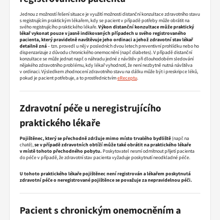
Jednou z možností řešení situace je využití možnosti distanční konzultace zdravotního stavu
s registrujícím praktickým lékařem, kdy se pacient v případě potřeby může obrátit na
svého registrujícího praktického lékaře.
Výkon distanční konzultace může praktický
lékař vykonat pouze v jasně indikovaných případech u svého registrovaného
pacienta, který pravidelně navštěvuje jeho ordinaci a jehož zdravotní stav lékař
detailně zná
– tzn. provedl u něj v posledních dvou letech preventivní prohlídku nebo ho
dispenzarizuje z důvodu chronického onemocnění (např. diabetes). V případě distanční
konzultace se může jednat např. o náhradu jedné z návštěv při dlouhodobém sledování
nějakého zdravotního problému, kdy lékař vyhodnotí, že není nezbytně nutná návštěva
v ordinaci. Výsledkem zhodnocení zdravotního stavu na dálku může být i preskripce léků,
pokud je pacient potřebuje, a to prostřednictvím
eReceptu
.
Zdravotní péče u neregistrujícího
praktického lékaře
Pojištěnec, který se přechodně zdržuje mimo místo trvalého bydliště
(např. na
chatě),
se v případě zdravotních obtíží může také obrátit na praktického lékaře
v místě tohoto přechodného pobytu.
Poskytovatel nesmí odmítnout přijetí pacienta
do péče v případě, že zdravotní stav pacienta vyžaduje poskytnutí neodkladné péče.
U tohoto praktického lékaře pojištěnec není registrován a lékařem poskytnutá
zdravotní péče o neregistrované pojištěnce se považuje za nepravidelnou péči.
Pacient s chronickým onemocněním a