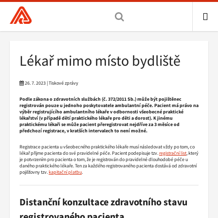
Všeobecná
zdravotní
pojišťovna
ME
ČR,
Drobečková
Lékař mimo místo bydliště
hlavní
navigace
stránka
26. 7. 2023 | Tiskové zprávy
Podle zákona o zdravotních službách (č. 372/2011 Sb.) může být pojištěnec
registrován pouze u jednoho poskytovatele ambulantní péče. Pacient má právo na
výběr registrujícího ambulantního lékaře v odbornosti všeobecné praktické
lékařství (v případě dětí praktického lékaře pro děti a dorost). K jinému
praktickému lékaři se může pacient přeregistrovat nejdříve za 3 měsíce od
předchozí registrace, v kratších intervalech to není možné.
Registrace pacienta u všeobecného praktického lékaře musí následovat vždy po tom, co
lékař přijme pacienta do své pravidelné péče. Pacient podepisuje tzv.
registrační list
, který
je potvrzením pro pacienta o tom, že je registrován do pravidelné dlouhodobé péče u
daného praktického lékaře. Ten za každého registrovaného pacienta dostává od zdravotní
pojišťovny tzv.
kapitační platbu
.
Distanční konzultace zdravotního stavu
registrovaného pacienta