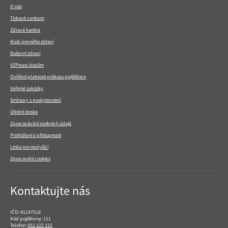
patičce
O nás
Tiskové centrum
Zdravá kariéra
Klub pevného zdraví
Duševní zdraví
VZPoura úrazům
Ověření platnosti průkazu pojištěnce
Veřejné zakázky
Smlouvy s poskytovateli
Úřední deska
Zpracovávání osobních údajů
Prohlášení o přístupnosti
Linka pro neslyšící
Zpracování cookies
Kontaktujte nás
IČO: 41197518
Kód pojišťovny: 111
Telefon:
952 222 222