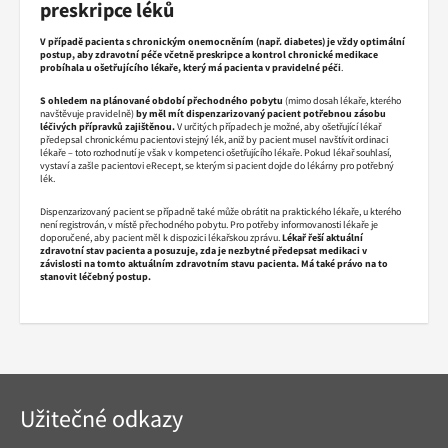
preskripce léků
V případě pacienta s chronickým onemocněním (např. diabetes) je vždy optimální
postup, aby zdravotní péče včetně preskripce a kontrol chronické medikace
probíhala u ošetřujícího lékaře, který má pacienta v pravidelné péči
.
S ohledem na plánované období přechodného pobytu
(mimo dosah lékaře, kterého
navštěvuje pravidelně)
by měl mít dispenzarizovaný pacient potřebnou zásobu
léčivých přípravků zajištěnou.
V určitých případech je možné, aby ošetřující lékař
předepsal chronickému pacientovi stejný lék, aniž by pacient musel navštívit ordinaci
lékaře – toto rozhodnutí je však v kompetenci ošetřujícího lékaře. Pokud lékař souhlasí,
vystaví a zašle pacientovi eRecept, se kterým si pacient dojde do lékárny pro potřebný
lék.
Dispenzarizovaný pacient se případně také může obrátit na praktického lékaře, u kterého
není registrován, v místě přechodného pobytu. Pro potřeby informovanosti lékaře je
doporučené, aby pacient měl k dispozici lékařskou zprávu.
Lékař řeší aktuální
zdravotní stav pacienta a posuzuje, zda je nezbytné předepsat medikaci v
závislosti na tomto aktuálním zdravotním stavu pacienta. Má také právo na to
stanovit léčebný postup.
Navigace
Užitečné odkazy
v