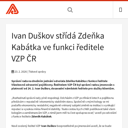
Všeobecná
zdravotní
pojišťovna
ME
ČR,
Drobečková
Ivan Duškov střídá Zdeňka
hlavní
navigace
stránka
Kabátka ve funkci ředitele
VZP ČR
23. 2. 2026 | Tiskové zprávy
Správní rada na dnešním jednání odvolala Zdeňka Kabátka z funkce ředitele
Všeobecné zdravotní pojišťovny. Ředitelem VZP ČR byl správní radou jmenován s
platností od 24. 2. Ivan Duškov, dosavadní náměstek ředitele pro služby klientům.
„Rozhodnutí správní rady plně respektuji. Odcházím z VZP po třinácti letech a pojišťovnu
předávám v reputačně i ekonomicky stabilním stavu. Společně s mými kolegy se mi
podařilo ekonomicky nestabilní, negativně vnímaný subjekt změnit na instituci s vynikající
reputací a vysokou mírou finanční stability. Touto cestou bych chtěl poděkovat také všem
kolegům a zaměstnancům VZP, s nimiž jsem měl tu čest spolupracovat,“ uvedl po odvolání
z funkce ředitele
Zdeněk Kabátek
.
Nově zvolený ředitel VZP
Ivan Duškov
bezprostředně po jmenování uvedl, že se bude