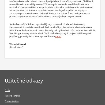
snažit navázat na vše dobré, co se v uplynulých letech podařilo vybudovat. „Chtěl bych
se zaměřit na intenzivnější proměnu VZP ve smyslu moderní datově řízené instituce s
maximální orientací na klienta. Ve spolupráci s odbornými společnostmi a ministerstvem
zdravotnictví se pak budeme soustředit na nastavení systému péče tak, aby byla
zachována jeho udržitelnost i v následujících letech. V oblasti úhrad budu prosazovat
platbu za výsledek zdravotní péče, nikoli za samotný výkon tak jako dosud.“
Správní rada VZP ČR dnes poprvé od říjnových voleb do Poslanecké sněmovny
Parlamentu ČR zasedala v novém složení, na němž byl předsedou správní rady zvolen
MUDr. Kamal Farhan. Na pozici místopředsedy pak byli zvoleni JUDr. Ladislav Švec a MUDr.
Tom Philipp. Jmenný seznam všech členů správní rady, stejně tak jako dalších orgánů
pojišťovny, je zveřejněn na webových stránkách
vzp.cz
.
Viktorie Plívová
tisková mluvčí
Navigace
Užitečné odkazy
v
patičce
O nás
Tiskové centrum
Zdravá kariéra