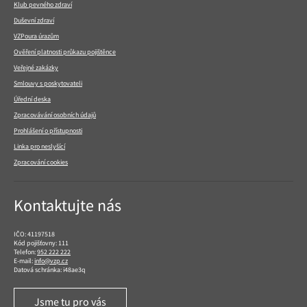
Klub pevného zdraví
Duševní zdraví
VZPoura úrazům
Ověření platnosti průkazu pojištěnce
Veřejné zakázky
Smlouvy s poskytovateli
Úřední deska
Zpracovávání osobních údajů
Prohlášení o přístupnosti
Linka pro neslyšící
Zpracování cookies
Kontaktujte nás
IČO: 41197518
Kód pojišťovny: 111
Telefon:
952 222 222
E-mail:
info@vzp.cz
Datová schránka: i48ae3q
Jsme tu pro vás