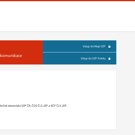
Vstup do Moje VZP
á komunikace
Vstup do VZP Pointu
olečné stanovisko VZP ČR, ČOS ČLS JEP a SČP ČLS JEP.