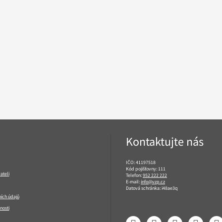
Kontaktujte nás
IČO: 41197518
Kód pojišťovny: 111
ateli
Telefon:
952 222 222
E-mail:
info@vzp.cz
Datová schránka: i48ae3q
ích údajů
nosti
Facebook
LinkedIn
YouTube
Instagram
T