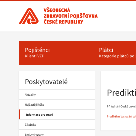
Všeobecná
zdravotní
pojišťovna
ČR,
Hlavní
menu
hlavní
stránka
Pojištěnci
Plátci
Klienti VZP
Kategorie plátců po
Poskytovatelé
Drobečková
navigace
Predikt
Aktuality
Nejčastěji řešíte
Při jednání České onko
Informace pro praxi
Prediktivní testování s
Číselníky
Smluvní vztahy