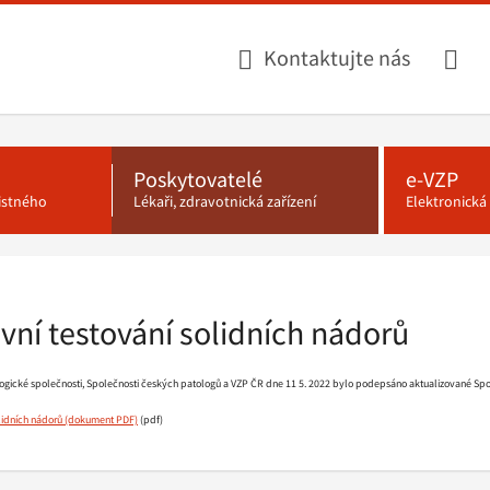
Kontaktujte nás
Poskytovatelé
e-VZP
jistného
Lékaři, zdravotnická zařízení
Elektronick
ivní testování solidních nádorů
logické společnosti, Společnosti českých patologů a VZP ČR dne 11 5. 2022 bylo podepsáno aktualizované Sp
olidních nádorů
(pdf)