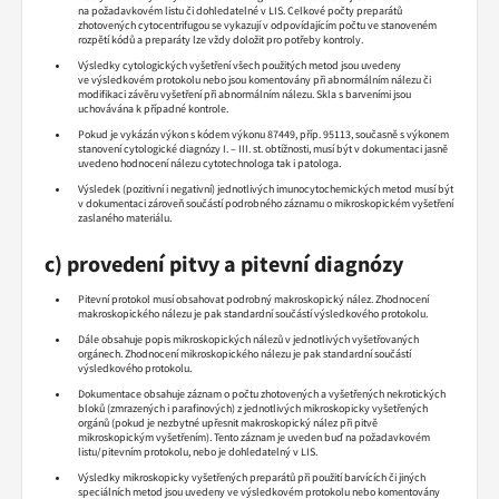
na požadavkovém listu či dohledatelné v LIS. Celkové počty preparátů
zhotovených cytocentrifugou se vykazují v odpovídajícím počtu ve stanoveném
rozpětí kódů a preparáty lze vždy doložit pro potřeby kontroly.
Výsledky cytologických vyšetření všech použitých metod jsou uvedeny
ve výsledkovém protokolu nebo jsou komentovány při abnormálním nálezu či
modifikaci závěru vyšetření při abnormálním nálezu. Skla s barveními jsou
uchovávána k případné kontrole.
Pokud je vykázán výkon s kódem výkonu 87449, příp. 95113, současně s výkonem
stanovení cytologické diagnózy I. – III. st. obtížnosti, musí být v dokumentaci jasně
uvedeno hodnocení nálezu cytotechnologa tak i patologa.
Výsledek (pozitivní i negativní) jednotlivých imunocytochemických metod musí být
v dokumentaci zároveň součástí podrobného záznamu o mikroskopickém vyšetření
zaslaného materiálu.
c) provedení pitvy a pitevní diagnózy
Pitevní protokol musí obsahovat podrobný makroskopický nález. Zhodnocení
makroskopického nálezu je pak standardní součástí výsledkového protokolu.
Dále obsahuje popis mikroskopických nálezů v jednotlivých vyšetřovaných
orgánech. Zhodnocení mikroskopického nálezu je pak standardní součástí
výsledkového protokolu.
Dokumentace obsahuje záznam o počtu zhotovených a vyšetřených nekrotických
bloků (zmrazených i parafinových) z jednotlivých mikroskopicky vyšetřených
orgánů (pokud je nezbytné upřesnit makroskopický nález při pitvě
mikroskopickým vyšetřením). Tento záznam je uveden buď na požadavkovém
listu/pitevním protokolu, nebo je dohledatelný v LIS.
Výsledky mikroskopicky vyšetřených preparátů při použití barvících či jiných
speciálních metod jsou uvedeny ve výsledkovém protokolu nebo komentovány