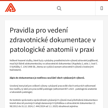
Všeobecná
zdravotní
pojišťovna
ME
ČR,
Drobečková
Pravidla pro vedení
hlavní
navigace
stránka
zdravotnické dokumentace v
patologické anatomii v praxi
Veškeré hrazené služby, které byly vykázány prostřednictvím výkonů zdravotní pojišťovně,
musí být řádně zdokumentovány ve zdravotnické dokumentaci (Kapitola 2, odst. 1. bod č.
5 Vyhlášky č. 134/1998 Sb., kterou se vydává seznam zdravotních výkonů s bodovými
hodnotami).
Zápis do dokumentace je nedílnou součástí všech vykázaných výkonů.
Uvedený text platí pro veškeré výkony vykázané pracovišti všech smluvních odborností
bez rozdílu, tj. také pro pracoviště patologie (odbornost 807 a 823 - patologická anatomie
a laboratoře patologie).
Ke kontrole správnosti a oprávněnosti vykázaných výkonů musí předložená dokumentace
kromě obecně povinných údajů stanovených Vyhláškou o zdravotnické dokumentaci (č.
98/2012 do 31.12. 2024, č. 444/2024 od 1.1. 2025) obsahovat zejména: