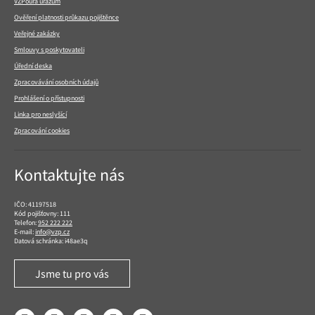
VZPoura úrazům
Ověření platnosti průkazu pojištěnce
Veřejné zakázky
Smlouvy s poskytovateli
Úřední deska
Zpracovávání osobních údajů
Prohlášení o přístupnosti
Linka pro neslyšící
Zpracování cookies
Kontaktujte nás
IČO: 41197518
Kód pojišťovny: 111
Telefon:
952 222 222
E-mail:
info@vzp.cz
Datová schránka: i48ae3q
Jsme tu pro vás
Facebook
LinkedIn
YouTube
Instagram
Twitter