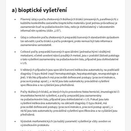
a) bioptické vyšetření
Písemný údaj o počtu zhotovených tkáňových bloků (zmrazených, parafinových) z
každého konkrétního zaslaného bioptického materiálu (pod jednou průvodkou) je
zaznamenán buď na požadavkovém listu, nebo je dohledatelný v laboratorním
informačním systému (dále „LIS“).
Údaj o celkovém počtu zhotovených preparátů barvených standardním způsobem
lze odvodit z počtu bloků a počtu prokrojení, proto nemusí být tato informace
zaznamenána samostatně.
Celkové počty preparátů barvených speciálními (jednoduchými i složitými)
metodami, včetně uvedení názvů použitých metod, jsou v podobě žádosti patologa
o tato vyšetření zaznamenány na požadavkovém listu, případně jsou dohledatelné
v LIS.
V některých případech jsou speciální barvení indikována automaticky na podkladě
diagnózy či typu tkáně (např. hematopatologie, hepatopatologie, neuropatologie a
jiné). V těchto případech má pracoviště definované postupy (pracovní instrukce,
pracovní postup apod.), v nichž jsou tato automaticky prováděná vyšetření
specifikována a na vyžádání jsou předložená.
Počty tkáňových bloků, ze kterých bylo provedeno histochemické, imunologické či
imunohistochemické vyšetření, a počty preparátů jsou zaznamenány
na požadavkovém listu, případně jsou dohledatelné v LIS. Pokud jsou tato
vyšetření indikována automaticky na základě diagnózy či typu tkáně, má
pracoviště definované postupy (pracovní instrukce, pracovní postup apod.), v
nichž jsou tato automaticky prováděná vyšetření specifikována a na vyžádání jsou
předložená.
Výsledek morfometrických (za každý parametr) vyšetření je vždy uveden ve
výsledkovém protokolu