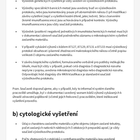
Výsledek genetických vyšetření je vždy uveden ve výsledkovém protokolu.
Výsledky speciálních barvicích metod jsou uvedeny buď ve výsledkovém
protokolu, nebo jsou komentovány pouze při abnormálním nálezu či při modifikaci
závěru vyšetření (např. u vyšetření kostní dřeně, jater, ledvin). Skla s barveními
(kromě imunofluorescence) jsou uchovávána k případné kontrole. Výsledky
imunofluorescence jsou vždy součástí protokolu.
Výsledek (pozitivní i negativní) jednotlivých imunohistochemických metod musí být
v dokumentaci zároveň součástí podrobného záznamu o mikroskopickém vyšetření
zaslaného materiálu.
V případě vykázání výkonů s kódem 87127, 87129, 87131 a 87133 musí výsledkový
protokol obsahovat i písemné zhodnocení makroskopického nálezu včetně popisu
velikosti či objemu zaslaného materiálu.
V závěru bioptického vyšetření, formulovaného verbálně pro potřeby indikujícího
lékaře, musí být vždy v případě, pokud celá diagnóza či diagnostická rozvaha
neplyne z popisu, uvedena mikroskopická diagnóza nebo diagnostická rozvaha.
Odpovídající kód diagnózy dle MKN klasifikace je standardní součástí
výsledkového protokolu.
Pozn. Současně doporučujeme, aby v případě, kdy to informační systém daného
pracoviště umožňuje, byl v dokumentaci uvedený seznam kódů výkonů vykázaných k
úhradě zdravotní pojišťovně (včetně jejich frekvencí) pracovištěm, které indikované
vyšetření provedlo.
b)
cytologické vyšetření
Údaj o charakteru zaslaného materiálu a jeho objemu (objem zaslané tekutiny,
počet zaslaných nativních nátěrových či otiskových preparátů apod.) je vždy
součástí výsledkového protokolu.
Počty zhotovených cytobloků z centrifugovaného materiálu jsou uvedené