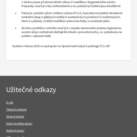
v závěru pouze při abnormálním nálezu či modifikaci diagnostického závěru.
Preparáty musí být vždy dohledatelné a na vyžádání při šetření jsou doložitelné.
Pokud je vykázán výkon s kódem výkonu 87113, musí pitevní protokol obsahovat
konkrétní údaje o zjištěných složitých anatomických poměrech či malformacích,
které si vyžádaly zvláštní modifikaci pitevní techniky (s uvedením jaké).
Na listu o prohlídce mrtvého musí být v rozsahu stanoveném platnou legislativou
uveden údaj o rozhodnutí ošetřujícího lékaře o provedení pitvy, ev. požadavku na
pohřeb v zákonné lhůtě.
Vydáno v březnu 2025 ve spolupráci se Společností českých patologů ČLS JEP
Navigace
Užitečné odkazy
v
patičce
O nás
Tiskové centrum
Zdravá kariéra
Klub pevného zdraví
Duševní zdraví