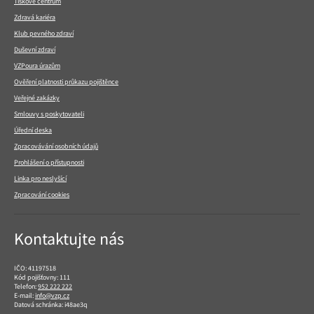
Tiskové centrum
Zdravá kariéra
Klub pevného zdraví
Duševní zdraví
VZPoura úrazům
Ověření platnosti průkazu pojištěnce
Veřejné zakázky
Smlouvy s poskytovateli
Úřední deska
Zpracovávání osobních údajů
Prohlášení o přístupnosti
Linka pro neslyšící
Zpracování cookies
Kontaktujte nás
IČO: 41197518
Kód pojišťovny: 111
Telefon:
952 222 222
E-mail:
info@vzp.cz
Datová schránka: i48ae3q