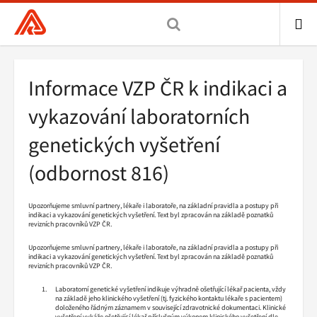
Všeobecná
zdravotní
pojišťovna
ME
ČR,
Drobečková
Informace VZP ČR k indikaci a
hlavní
navigace
stránka
vykazování laboratorních
genetických vyšetření
(odbornost 816)
Upozorňujeme smluvní partnery, lékaře i laboratoře, na základní pravidla a postupy při
indikaci a vykazování genetických vyšetření. Text byl zpracován na základě poznatků
revizních pracovníků VZP ČR.
Upozorňujeme smluvní partnery, lékaře i laboratoře, na základní pravidla a postupy při
indikaci a vykazování genetických vyšetření. Text byl zpracován na základě poznatků
revizních pracovníků VZP ČR.
Laboratorní genetické vyšetření indikuje výhradně ošetřující lékař pacienta, vždy
na základě jeho klinického vyšetření (tj. fyzického kontaktu lékaře s pacientem)
doloženého řádným záznamem v související zdravotnické dokumentaci. Klinické
vyšetření vykáže ošetřující lékař příslušným výkonem klinického vyšetření dle