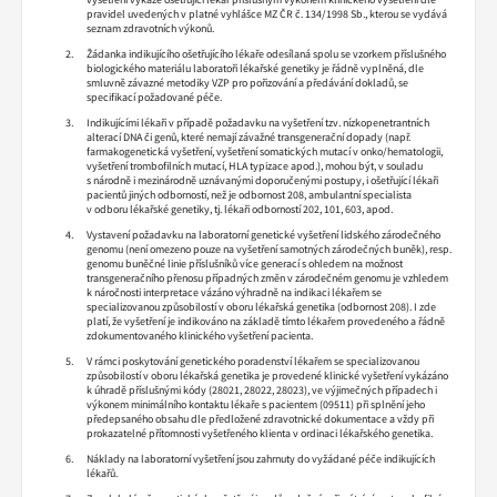
pravidel uvedených v platné vyhlášce MZ ČR č. 134/1998 Sb., kterou se vydává
seznam zdravotních výkonů.
Žádanka indikujícího ošetřujícího lékaře odesílaná spolu se vzorkem příslušného
biologického materiálu laboratoři lékařské genetiky je řádně vyplněná, dle
smluvně závazné metodiky VZP pro pořizování a předávání dokladů, se
specifikací požadované péče.
Indikujícími lékaři v případě požadavku na vyšetření tzv. nízkopenetrantních
alterací DNA či genů, které nemají závažné transgenerační dopady (např.
farmakogenetická vyšetření, vyšetření somatických mutací v onko/hematologii,
vyšetření trombofilních mutací, HLA typizace apod.), mohou být, v souladu
s národně i mezinárodně uznávanými doporučenými postupy, i ošetřující lékaři
pacientů jiných odborností, než je odbornost 208, ambulantní specialista
v odboru lékařské genetiky, tj. lékaři odborností 202, 101, 603, apod.
Vystavení požadavku na laboratorní genetické vyšetření lidského zárodečného
genomu (není omezeno pouze na vyšetření samotných zárodečných buněk), resp.
genomu buněčné linie příslušníků více generací s ohledem na možnost
transgeneračního přenosu případných změn v zárodečném genomu je vzhledem
k náročnosti interpretace vázáno výhradně na indikaci lékařem se
specializovanou způsobilostí v oboru lékařská genetika (odbornost 208). I zde
platí, že vyšetření je indikováno na základě tímto lékařem provedeného a řádně
zdokumentovaného klinického vyšetření pacienta.
V rámci poskytování genetického poradenství lékařem se specializovanou
způsobilostí v oboru lékařská genetika je provedené klinické vyšetření vykázáno
k úhradě příslušnými kódy (28021, 28022, 28023), ve výjimečných případech i
výkonem minimálního kontaktu lékaře s pacientem (09511) při splnění jeho
předepsaného obsahu dle předložené zdravotnické dokumentace a vždy při
prokazatelné přítomnosti vyšetřeného klienta v ordinaci lékařského genetika.
Náklady na laboratorní vyšetření jsou zahrnuty do vyžádané péče indikujících
lékařů.