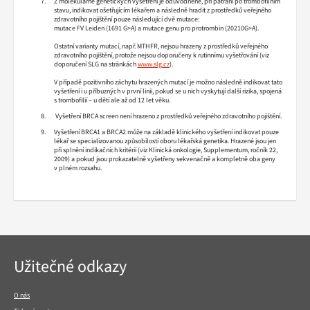
Z molekulárně genetických vyšetření je odůvodněné, při pátrání po trombofilním
stavu, indikovat ošetřujícím lékařem a následně hradit z prostředků veřejného
zdravotního pojištění pouze následující dvě mutace:
mutace FV Leiden (1691 G>A) a
mutace genu pro protrombin (20210G>A).
Ostatní varianty mutací, např. MTHFR, nejsou hrazeny z prostředků veřejného
zdravotního pojištění, protože nejsou doporučeny k rutinnímu vyšetřování (viz
doporučení SLG na stránkách
www.slg.cz
).
V případě pozitivního záchytu hrazených mutací je možno následně indikovat tato
vyšetření i u příbuzných v první linii, pokud se u nich vyskytují další rizika, spojená
s trombofilií – u dětí ale až od 12 let věku.
Vyšetření BRCA screen není hrazeno z prostředků veřejného zdravotního pojištění.
Vyšetření BRCA1 a BRCA2 může na základě klinického vyšetření indikovat pouze
lékař se specializovanou způsobilostí oboru lékařská genetika. Hrazené jsou jen
při splnění indikačních kritérií (viz Klinická onkologie, Supplementum, ročník 22,
2009) a pokud jsou prokazatelně vyšetřeny sekvenačně a kompletně oba geny
v plném rozsahu.
Navigace
Užitečné odkazy
v
patičce
O nás