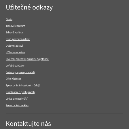
Navigace
Užitečné odkazy
v
patičce
O nás
Tiskové centrum
Zdravá kariéra
Klub pevného zdraví
Duševní zdraví
VZPoura úrazům
Ověření platnosti průkazu pojištěnce
Veřejné zakázky
Smlouvy s poskytovateli
Úřední deska
Zpracovávání osobních údajů
Prohlášení o přístupnosti
Linka pro neslyšící
Zpracování cookies
Kontaktujte nás