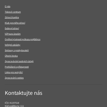
patičce
O nás
Tiskové centrum
Zdravá kariéra
Klub pevného zdraví
Duševní zdraví
VZPoura úrazům
Ověření platnosti průkazu pojištěnce
Veřejné zakázky
Smlouvy s poskytovateli
Úřední deska
Zpracovávání osobních údajů
Prohlášení o přístupnosti
Linka pro neslyšící
Zpracování cookies
Kontaktujte nás
IČO: 41197518
Kód pojišťovny: 111