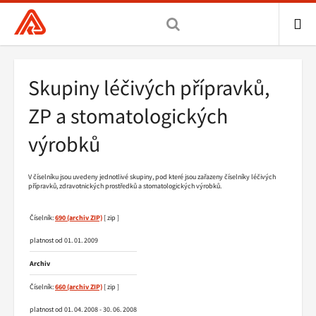
Všeobecná
zdravotní
pojišťovna
ME
ČR,
Drobečková
Skupiny léčivých přípravků,
hlavní
navigace
stránka
ZP a stomatologických
výrobků
V číselníku jsou uvedeny jednotlivé skupiny, pod které jsou zařazeny číselníky léčivých
přípravků, zdravotnických prostředků a stomatologických výrobků.
Číselník:
690
[ zip ]
platnost od 01. 01. 2009
Archiv
Číselník:
660
[ zip ]
platnost od 01. 04. 2008 - 30. 06. 2008