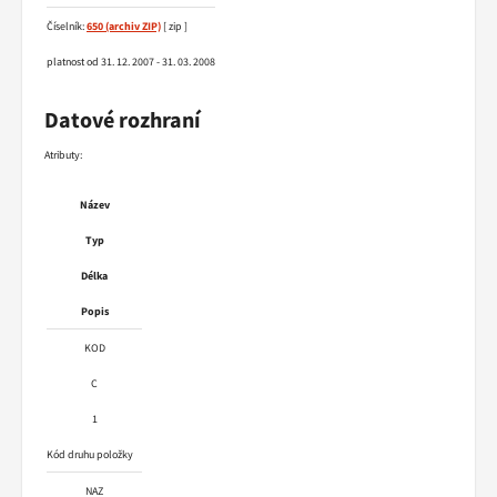
Číselník:
650
[ zip ]
platnost od 31. 12. 2007 - 31. 03. 2008
Datové rozhraní
Atributy:
Název
Typ
Délka
Popis
KOD
C
1
Kód druhu položky
NAZ