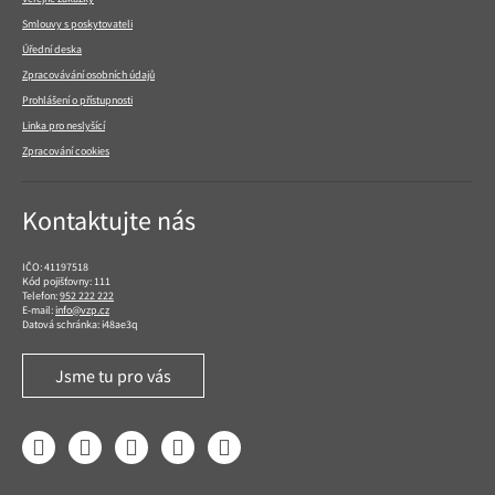
Smlouvy s poskytovateli
Úřední deska
Zpracovávání osobních údajů
Prohlášení o přístupnosti
Linka pro neslyšící
Zpracování cookies
Kontaktujte nás
IČO: 41197518
Kód pojišťovny: 111
Telefon:
952 222 222
E-mail:
info@vzp.cz
Datová schránka: i48ae3q
Jsme tu pro vás
Facebook
LinkedIn
YouTube
Instagram
Twitter