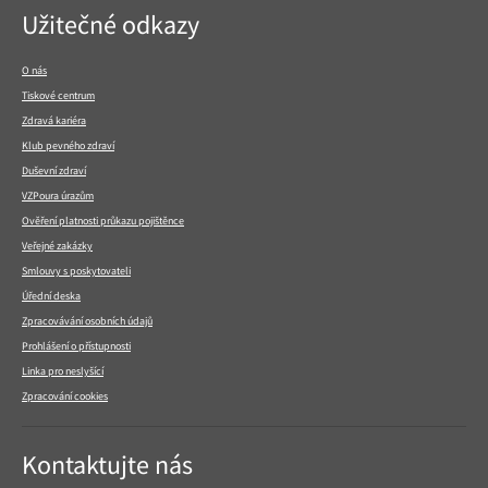
Navigace
Užitečné odkazy
v
patičce
O nás
Tiskové centrum
Zdravá kariéra
Klub pevného zdraví
Duševní zdraví
VZPoura úrazům
Ověření platnosti průkazu pojištěnce
Veřejné zakázky
Smlouvy s poskytovateli
Úřední deska
Zpracovávání osobních údajů
Prohlášení o přístupnosti
Linka pro neslyšící
Zpracování cookies
Kontaktujte nás