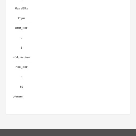
Max. délka
Popis
KOD_PRE
C
1
Kód přerušení
DRU_PRE
C
50
Význam