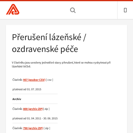
Všeobecná
zdravotní
pojišťovna
ME
ČR,
Drobečková
Přerušení lázeňské /
hlavní
navigace
stránka
ozdravenské péče
V číselníku jsou uvedeny jednotlivé stavy přerušení, které se mohou vyskytnout při
lázeňské léčbě.
Číselník:
957
[ csv ]
platnost od 01. 07. 2015
Archiv
Číselník:
800
[ zip ]
platnost od 01. 04. 2011 - 30. 06. 2015
Číselník:
790
[ zip ]