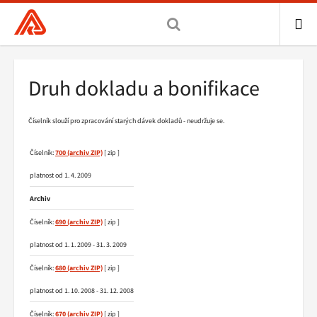
Všeobecná
zdravotní
pojišťovna
ME
ČR,
Drobečková
Druh dokladu a bonifikace
hlavní
navigace
stránka
Číselník slouží pro zpracování starých dávek dokladů - neudržuje se.
Číselník:
700
[ zip ]
platnost od 1. 4. 2009
Archiv
Číselník:
690
[ zip ]
platnost od 1. 1. 2009 - 31. 3. 2009
Číselník:
680
[ zip ]
platnost od 1. 10. 2008 - 31. 12. 2008
Číselník:
670
[ zip ]