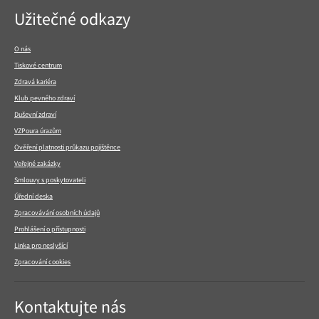
Navigace
Užitečné odkazy
v
patičce
O nás
Tiskové centrum
Zdravá kariéra
Klub pevného zdraví
Duševní zdraví
VZPoura úrazům
Ověření platnosti průkazu pojištěnce
Veřejné zakázky
Smlouvy s poskytovateli
Úřední deska
Zpracovávání osobních údajů
Prohlášení o přístupnosti
Linka pro neslyšící
Zpracování cookies
Kontaktujte nás