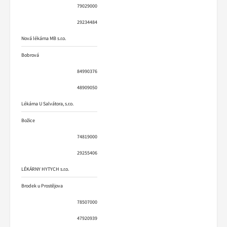
79029000
29234484
Nová lékárna MB s.r.o.
Bobrová
84990376
48909050
Lékárna U Salvátora, s.r.o.
Božice
74819000
29255406
LÉKÁRNY HYTYCH s.r.o.
Brodek u Prostějova
78507000
47920939