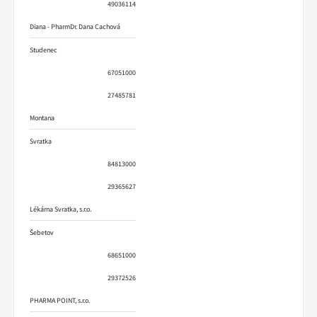
49036114
Diana - PharmDr. Dana Cachová
Studenec
67051000
27485781
Montana
Svratka
84813000
29365627
Lékárna Svratka, s.r.o.
Šebetov
68651000
29372526
PHARMA POINT, s.r.o.