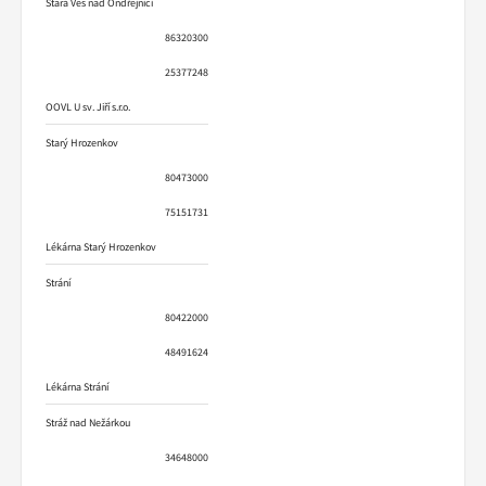
Stará Ves nad Ondřejnicí
86320300
25377248
OOVL U sv. Jiří s.r.o.
Starý Hrozenkov
80473000
75151731
Lékárna Starý Hrozenkov
Strání
80422000
48491624
Lékárna Strání
Stráž nad Nežárkou
34648000