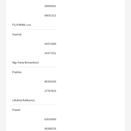
28995001
06631312
FILIFARMA, s.r.o.
Osečná
54371000
25477251
Mgr. Hana Bernardová
Pražmo
86329100
27767833
Lékárna Raškovice
Proseč
62616000
06288235