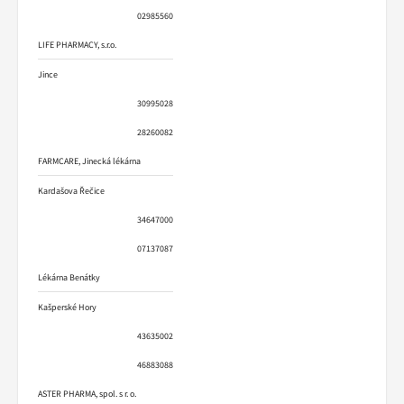
02985560
LIFE PHARMACY, s.r.o.
Jince
30995028
28260082
FARMCARE, Jinecká lékárna
Kardašova Řečice
34647000
07137087
Lékárna Benátky
Kašperské Hory
43635002
46883088
ASTER PHARMA, spol. s r. o.