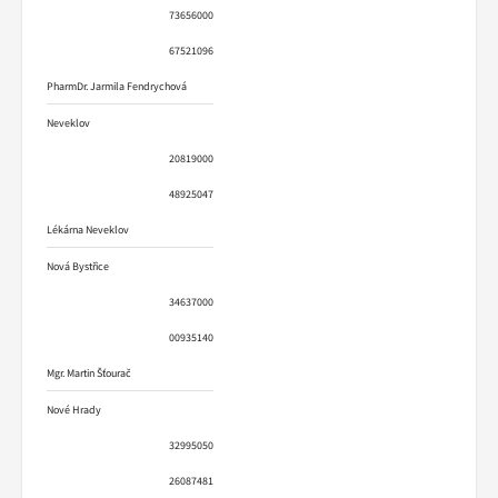
73656000
67521096
PharmDr. Jarmila Fendrychová
Neveklov
20819000
48925047
Lékárna Neveklov
Nová Bystřice
34637000
00935140
Mgr. Martin Šťourač
Nové Hrady
32995050
26087481