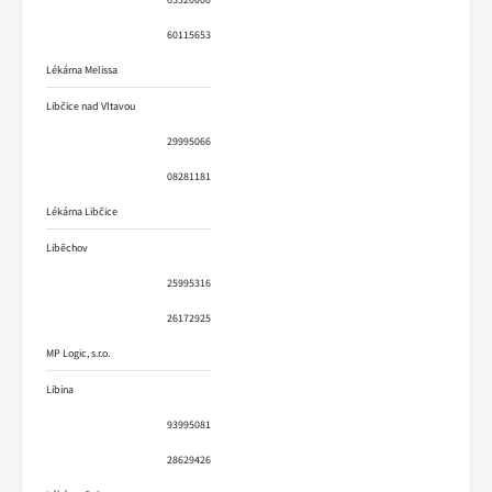
60115653
Lékárna Melissa
Libčice nad Vltavou
29995066
08281181
Lékárna Libčice
Liběchov
25995316
26172925
MP Logic, s.r.o.
Libina
93995081
28629426