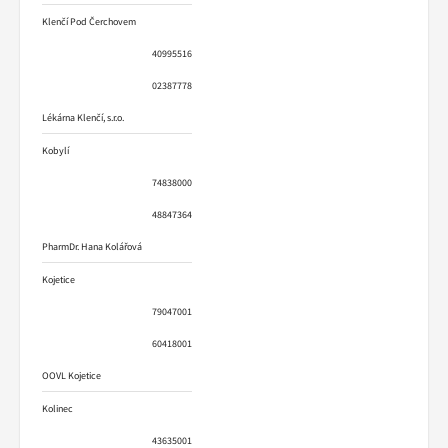
Klenčí Pod Čerchovem
40995516
02387778
Lékárna Klenčí, s.r.o.
Kobylí
74838000
48847364
PharmDr. Hana Kolářová
Kojetice
79047001
60418001
OOVL Kojetice
Kolinec
43635001