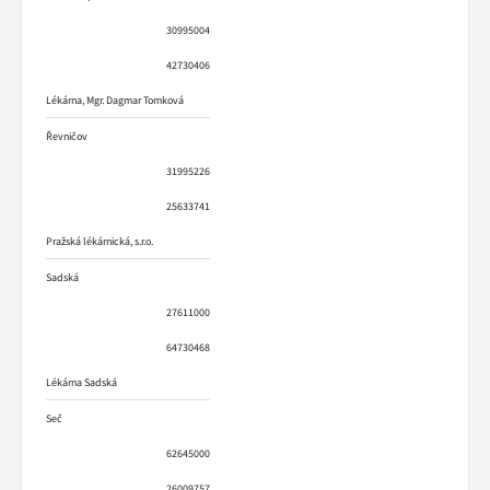
30995004
42730406
Lékárna, Mgr. Dagmar Tomková
Řevničov
31995226
25633741
Pražská lékárnická, s.r.o.
Sadská
27611000
64730468
Lékárna Sadská
Seč
62645000
26009757