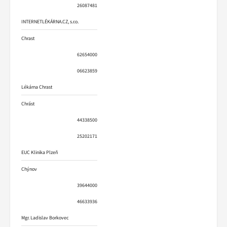
26087481
INTERNETLÉKÁRNA.CZ, s.r.o.
Chrast
62654000
06623859
Lékárna Chrast
Chrást
44338500
25202171
EUC Klinika Plzeň
Chýnov
39644000
46633936
Mgr. Ladislav Borkovec