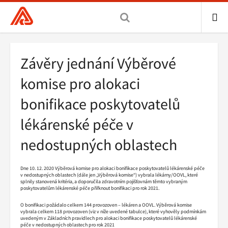
Všeobecná
zdravotní
pojišťovna
ME
ČR,
Drobečková
Závěry jednání Výběrové
hlavní
navigace
stránka
komise pro alokaci
bonifikace poskytovatelů
lékárenské péče v
nedostupných oblastech
Dne 10. 12. 2020 Výběrová komise pro alokaci bonifikace poskytovatelů lékárenské péče
v nedostupných oblastech (dále jen „Výběrová komise“) vybrala lékárny/OOVL, které
splnily stanovená kritéria, a doporučila zdravotním pojišťovnám těmto vybraným
poskytovatelům lékárenské péče přiřknout bonifikaci pro rok 2021.
O bonifikaci požádalo celkem 144 provozoven – lékáren a OOVL. Výběrová komise
vybrala celkem 118 provozoven (viz v níže uvedené tabulce), které vyhověly podmínkám
uvedeným v Základních pravidlech pro alokaci bonifikace poskytovatelů lékárenské
péče v nedostupných oblastech pro rok 2021