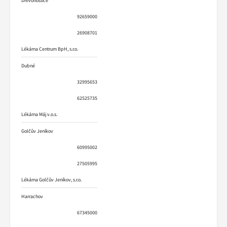
Dřevohostice
92659000
26908701
Lékárna Centrum BpH, s.r.o.
Dubné
32995653
62525735
Lékárna Máj v.o.s.
Golčův Jeníkov
60995002
27505995
Lékárna Golčův Jeníkov, s.r.o.
Harrachov
67345000