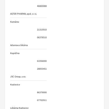
46883088
ASTER PHARMA, spol. s r. o.
Komárov
21315910
06378510
Adamova lékárna
Kopidlno
63356000
28855451
JSC Group, s.r.o.
Kozlovice
86379000
67702911
Lékárna Kozlovice