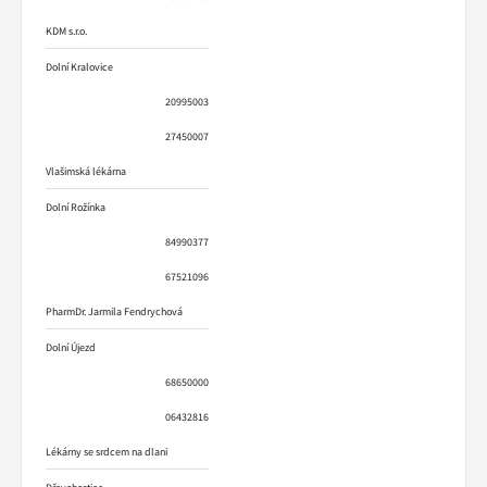
KDM s.r.o.
Dolní Kralovice
20995003
27450007
Vlašimská lékárna
Dolní Rožínka
84990377
67521096
PharmDr. Jarmila Fendrychová
Dolní Újezd
68650000
06432816
Lékárny se srdcem na dlani