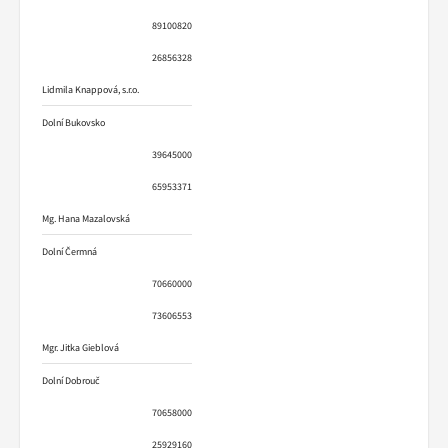
89100820
26856328
Lidmila Knappová, s.r.o.
Dolní Bukovsko
39645000
65953371
Mg. Hana Mazalovská
Dolní Čermná
70660000
73606553
Mgr. Jitka Gieblová
Dolní Dobrouč
70658000
25929160