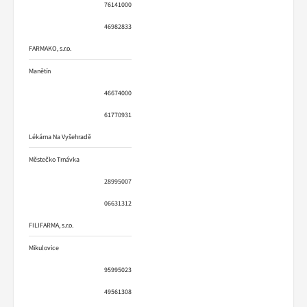
76141000
46982833
FARMAKO, s.r.o.
Manětín
46674000
61770931
Lékárna Na Vyšehradě
Městečko Trnávka
28995007
06631312
FILIFARMA, s.r.o.
Mikulovice
95995023
49561308