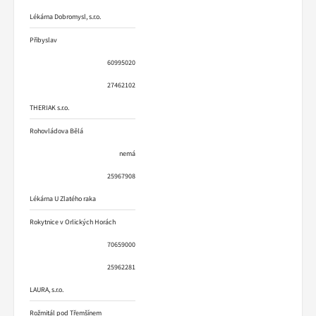
Lékárna Dobromysl, s.r.o.
Přibyslav
60995020
27462102
THERIAK s.r.o.
Rohovládova Bělá
nemá
25967908
Lékárna U Zlatého raka
Rokytnice v Orlických Horách
70659000
25962281
LAURA, s.r.o.
Rožmitál pod Třemšínem