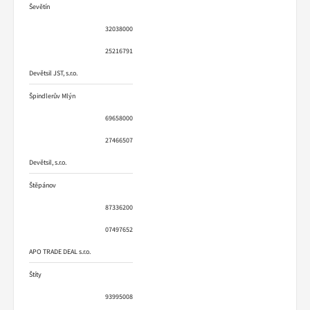
Ševětín
32038000
25216791
Devětsil JST, s.r.o.
Špindlerův Mlýn
69658000
27466507
Devětsil, s.r.o.
Štěpánov
87336200
07497652
APO TRADE DEAL s.r.o.
Štíty
93995008