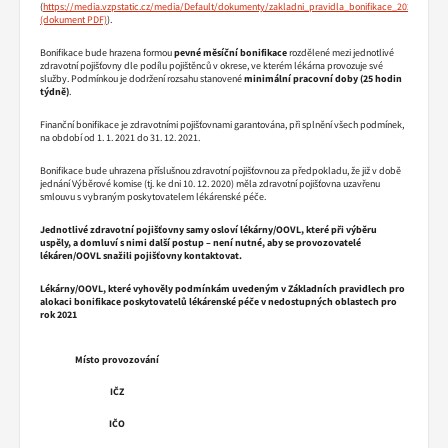
(
https://media.vzpstatic.cz/media/Default/dokumenty/zakladni_pravidla_bonifikace_2021.pdf
).
Bonifikace bude hrazena formou
pevné měsíční bonifikace
rozdělené mezi jednotlivé
zdravotní pojišťovny dle podílu pojištěnců v okrese, ve kterém lékárna provozuje své
služby. Podmínkou je dodržení rozsahu stanovené
minimální pracovní doby (25 hodin
týdně)
.
Finanční bonifikace je zdravotními pojišťovnami garantována, při splnění všech podmínek,
na období od 1. 1. 2021 do 31. 12. 2021.
Bonifikace bude uhrazena příslušnou zdravotní pojišťovnou za předpokladu, že již v době
jednání Výběrové komise (tj. ke dni 10. 12. 2020) měla zdravotní pojišťovna uzavřenu
smlouvu s vybraným poskytovatelem lékárenské péče.
Jednotlivé zdravotní pojišťovny samy osloví lékárny/OOVL, které při výběru
uspěly, a domluví s nimi další postup – není nutné, aby se provozovatelé
lékáren/OOVL snažili pojišťovny kontaktovat.
Lékárny/OOVL, které vyhověly podmínkám uvedeným v Základních pravidlech pro
alokaci bonifikace poskytovatelů lékárenské péče v nedostupných oblastech pro
rok 2021
Místo provozování
IČZ
IČO