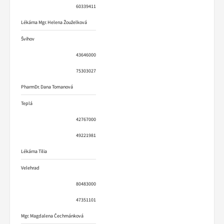
60339411
Lékárna Mgr. Helena Žouželková
Švihov
43646000
75303027
PharmDr. Dana Tomanová
Teplá
42767000
49221981
Lékárna Tilia
Velehrad
80483000
47351101
Mgr. Magdalena Čechmánková