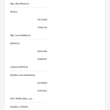
Mgr. Jitka Birasová
Brtnice
76171000
70401136
Mgr. Jana Matějková
Břidličná
85261000
09485597
Lékárna Břidličná
Budišov nad Budišovkou
65709000
07497652
APO TRADE DEAL, s.r.o.
Budišov u Třebíče