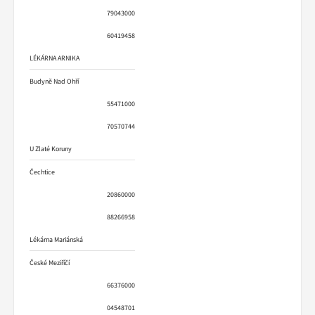
79043000
60419458
LÉKÁRNA ARNIKA
Budyně Nad Ohří
55471000
70570744
U Zlaté Koruny
Čechtice
20860000
88266958
Lékárna Mariánská
České Meziříčí
66376000
04548701