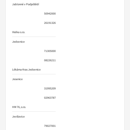
Jablonné v Podještědí
50942000
26191326
Violka s.r.o.
Jedovnice
71305000
08226211
Lékárna Kras Jedovnice
Jesenice
31995209
02963787
HM 76, s.r.o.
Jevišovice
79027001