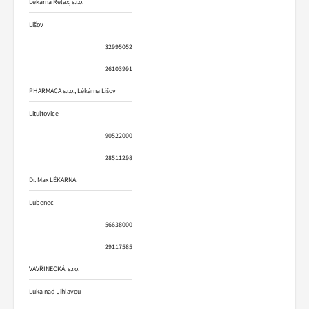
Lékárna Relax, s.r.o.
Lišov
32995052
26103991
PHARMACA s.r.o., Lékárna Lišov
Litultovice
90522000
28511298
Dr. Max LÉKÁRNA
Lubenec
56638000
29117585
VAVŘINECKÁ, s.r.o.
Luka nad Jihlavou