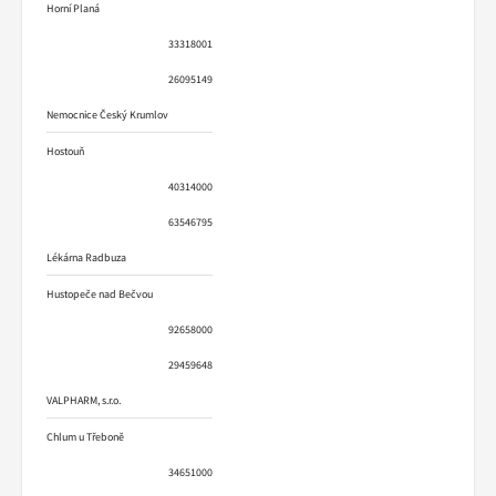
Horní Planá
33318001
26095149
Nemocnice Český Krumlov
Hostouň
40314000
63546795
Lékárna Radbuza
Hustopeče nad Bečvou
92658000
29459648
VALPHARM, s.r.o.
Chlum u Třeboně
34651000