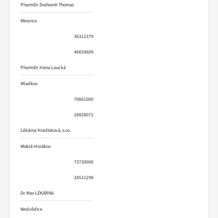
PharmDr. Drahomír Thomas
Mirovice
36312379
46659609
PharmDr. Hana Loucká
Mladkov
70661000
28828071
Lékárna Hradisková, s.r.o.
Mokrá-Horákov
73730000
28511298
Dr. Max LÉKÁRNA
Nedvědice