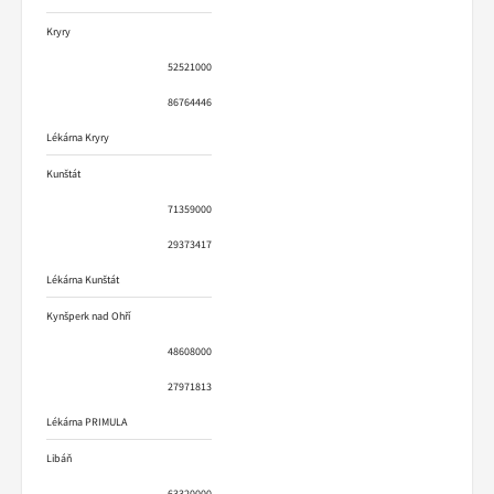
Kryry
52521000
86764446
Lékárna Kryry
Kunštát
71359000
29373417
Lékárna Kunštát
Kynšperk nad Ohří
48608000
27971813
Lékárna PRIMULA
Libáň
63320000