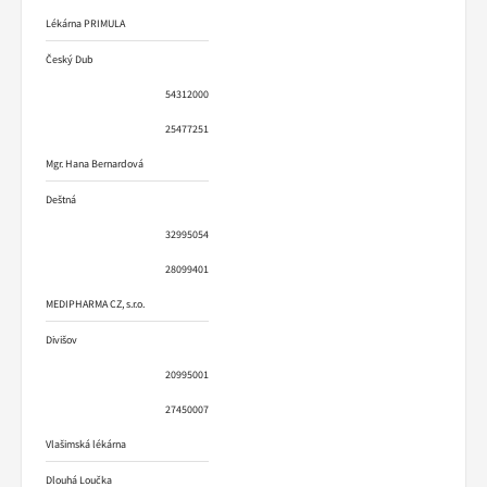
Lékárna PRIMULA
Český Dub
54312000
25477251
Mgr. Hana Bernardová
Deštná
32995054
28099401
MEDIPHARMA CZ, s.r.o.
Divišov
20995001
27450007
Vlašimská lékárna
Dlouhá Loučka