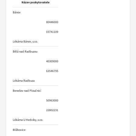
Název poskytovatele
Bánov
80446000
03741109
Lékárna Bánov, s.r.o.
Bělá nad Radbuzou
40309000
63546795
Lékárna Radbuza
Benešov nad Ploučnicí
50963000
22802231
Lékárna U Hedviky, s.r.o.
Blížkovice