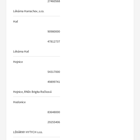
27460568
Lékárna Harrachov, s.r.o.
Hať
90980000
47812737
Lékárna Hať
Hejnice
54317000
49899741
Hejnice, RNDr. Brigita Ročková
Hodonice
83648000
29255406
LÉKÁRNY HYTYCH s.r.o.