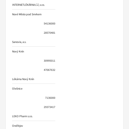
INTERNETLÉKÁRNA.CZ, s.r.o.
Nové Město pod Smrkem
54136000
28570481
Sanovia, a.s.
Nový Knín
30995011
47067632
Lékárna Nový Knín
Olešnice
7136000
29373417
LEKO Pharm s.r.o.
Ondřejov