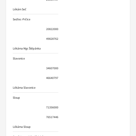
Lékárn Seč
Sedlec-Prčice
20822000
49828762
Lékárna Mgr. Štěpánka
Slavonice
34607000
46640797
Lékárna Slavonice
Sloup
71356000
76517446
Lékárna Sloup