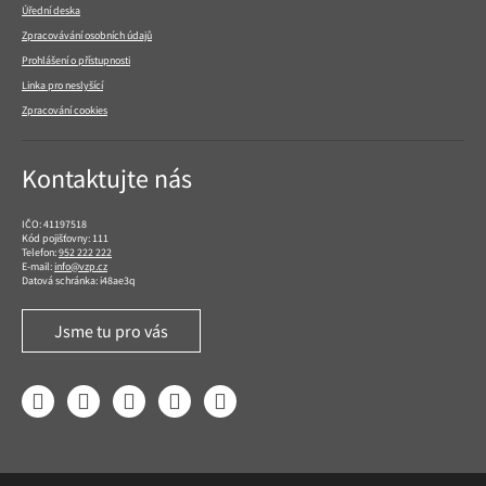
Úřední deska
Zpracovávání osobních údajů
Prohlášení o přístupnosti
Linka pro neslyšící
Zpracování cookies
Kontaktujte nás
IČO: 41197518
Kód pojišťovny: 111
Telefon:
952 222 222
E-mail:
info@vzp.cz
Datová schránka: i48ae3q
Jsme tu pro vás
Facebook
LinkedIn
YouTube
Instagram
Twitter