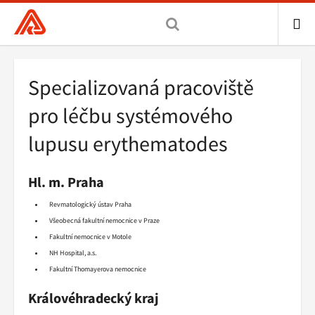
Všeobecná
zdravotní
pojišťovna
ME
ČR,
Drobečková
Specializovaná pracoviště
hlavní
navigace
stránka
pro léčbu systémového
lupusu erythematodes
Hl. m. Praha
Revmatologický ústav Praha
Všeobecná fakultní nemocnice v Praze
Fakultní nemocnice v Motole
NH Hospital, a.s.
Fakultní Thomayerova nemocnice
Královéhradecký kraj