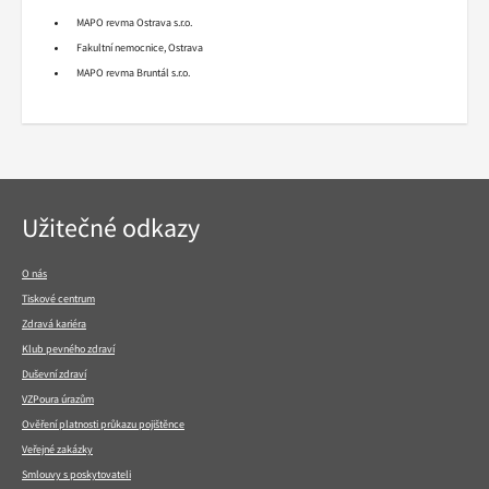
MAPO revma Ostrava s.r.o.
Fakultní nemocnice, Ostrava
MAPO revma Bruntál s.r.o.
Navigace
Užitečné odkazy
v
patičce
O nás
Tiskové centrum
Zdravá kariéra
Klub pevného zdraví
Duševní zdraví
VZPoura úrazům
Ověření platnosti průkazu pojištěnce
Veřejné zakázky
Smlouvy s poskytovateli