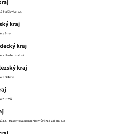
kraj
 Budějovice, a. s.
ký kraj
ice Brno
decký kraj
nice Hradec Králové
ezský kraj
ice Ostrava
raj
ice Plzeň
aj
í, a. s. - Masarykova nemocnice v Ústí nad Labem, o. z.
kraj