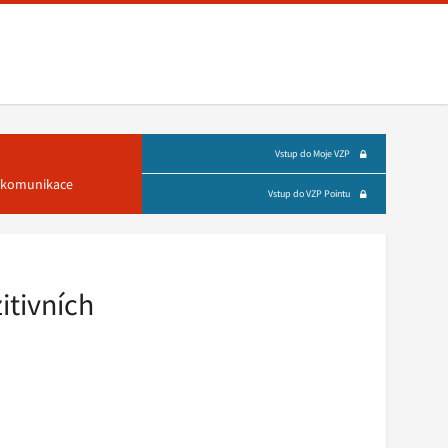
Vstup do Moje VZP
á komunikace
Vstup do VZP Pointu
itivních