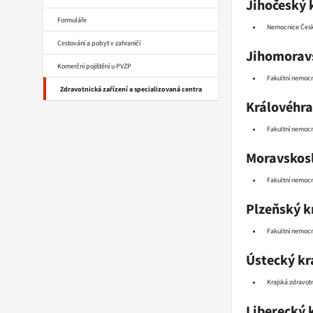
Jihočeský 
Formuláře
Nemocnice České
Cestování a pobyt v zahraničí
Jihomoravs
Komerční pojištění u PVZP
Fakultní nemocn
Zdravotnická zařízení a specializovaná centra
Královéhra
Fakultní nemoc
Moravskosl
Fakultní nemocn
Plzeňský k
Fakultní nemocn
Ústecký kr
Krajská zdravotn
Liberecký 