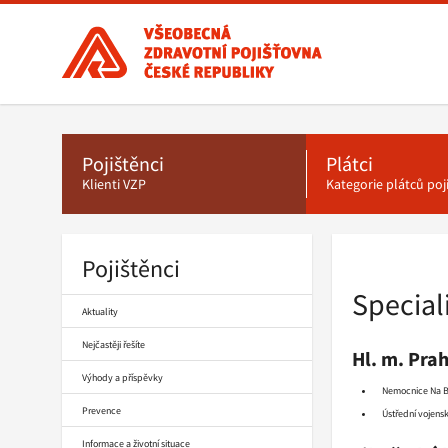
Všeobecná
zdravotní
pojišťovna
ČR,
Hlavní
menu
hlavní
stránka
Pojištěnci
Plátci
Klienti VZP
Kategorie plátců po
Pojištěnci
Drobečková
navigace
Special
Aktuality
Nejčastěji řešíte
Hl. m. Pra
Výhody a příspěvky
Nemocnice Na 
Prevence
Ústřední vojen
Informace a životní situace