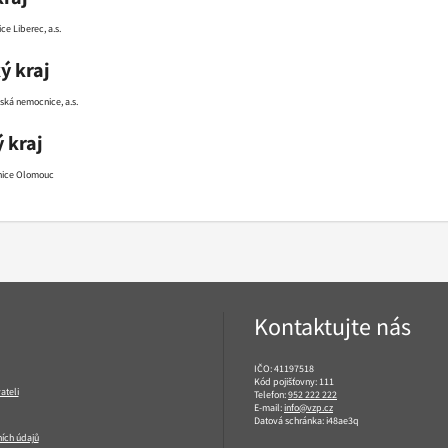
e Liberec, a.s.
ý kraj
ská nemocnice, a.s.
 kraj
nice Olomouc
Kontaktujte nás
IČO: 41197518
Kód pojišťovny: 111
ateli
Telefon:
952 222 222
E-mail:
info@vzp.cz
Datová schránka: i48ae3q
ích údajů