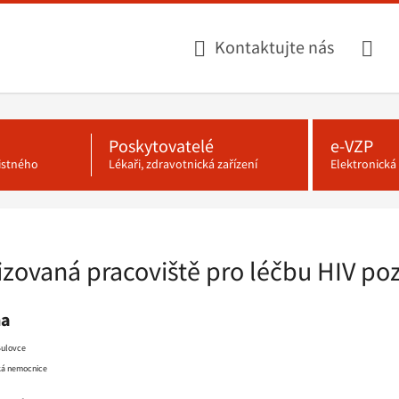
Kontaktujte nás
Poskytovatelé
e-VZP
jistného
Lékaři, zdravotnická zařízení
Elektronick
izovaná pracoviště pro léčbu HIV poz
ha
Bulovce
ská nemocnice