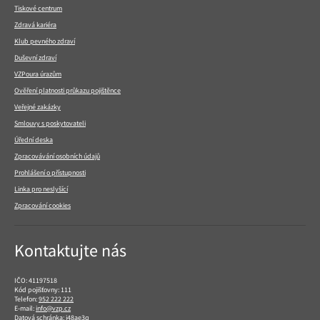
Tiskové centrum
Zdravá kariéra
Klub pevného zdraví
Duševní zdraví
VZPoura úrazům
Ověření platnosti průkazu pojištěnce
Veřejné zakázky
Smlouvy s poskytovateli
Úřední deska
Zpracovávání osobních údajů
Prohlášení o přístupnosti
Linka pro neslyšící
Zpracování cookies
Kontaktujte nás
IČO: 41197518
Kód pojišťovny: 111
Telefon:
952 222 222
E-mail:
info@vzp.cz
Datová schránka: i48ae3q