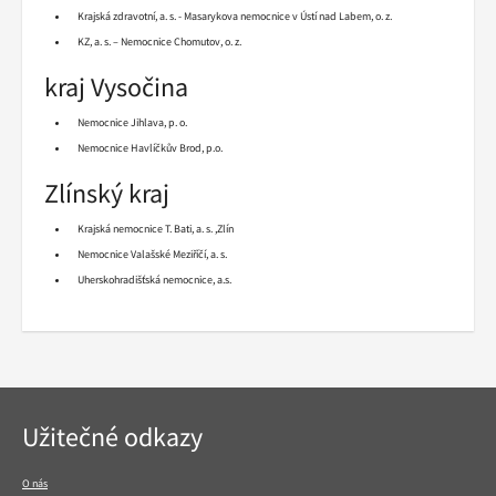
Krajská zdravotní, a. s. - Masarykova nemocnice v Ústí nad Labem, o. z.
KZ, a. s. – Nemocnice Chomutov, o. z.
kraj Vysočina
Nemocnice Jihlava, p. o.
Nemocnice Havlíčkův Brod, p.o.
Zlínský kraj
Krajská nemocnice T. Bati, a. s. ,Zlín
Nemocnice Valašské Meziříčí, a. s.
Uherskohradišťská nemocnice, a.s.
Navigace
Užitečné odkazy
v
patičce
O nás