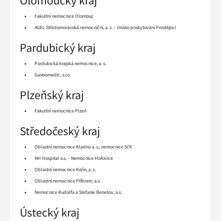
Olomoucký kraj
Fakultní nemocnice Olomouc
AGEL Středomoravská nemocniční, a. s. – (místo poskytování Prostějov)
Pardubický kraj
Pardubická krajská nemocnice, a. s.
Gastromedic, s.r.o.
Plzeňský kraj
Fakultní nemocnice Plzeň
Středočeský kraj
Oblastní nemocnice Kladno a. s., nemocnice SčK
NH Hospital a.s. – Nemocnice Hořovice
Oblastní nemocnice Kolín, a. s.
Oblastní nemocnice Příbram, a.s.
Nemocnice Rudolfa a Stefanie Benešov, a.s.
Ústecký kraj