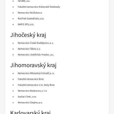
ISCARE, a.s.
Fakultní nemocnice Královské Vinohrady
Nemocnice Na Bulovce
ResTrial GastroEndo, s.r.o.
MAPO SPV, s.r.o.
Jihočeský kraj
Nemocnice České Budějovice, a. s.
Nemocnice Tábor, a. s.
Nemocnice Jindřichův Hradec, a.s.
Jihomoravský kraj
Nemocnice Milosrdných bratří, p. o.
Fakultní nemocnice Brno
Fakultní nemocnice U sv. Anny Brno
Nemocnice Boskovice, s. r. o.
SurGal Clinic, s.r.o.
Nemocnice Znojmo, p.o.
Karlovarský kraj