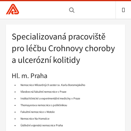
Všeobecná
zdravotní
pojišťovna
ME
ČR,
Drobečková
Specializovaná pracoviště
hlavní
navigace
stránka
pro léčbu Crohnovy choroby
a ulcerózní kolitidy
Hl. m. Praha
Nemocnice Milosrdných sester sv. Karla Boromejského
Všeobecná fakultní nemocnice v Praze
Institut klinické a experimentální medicíny v Praze
Thomayerova nemocnice s poliklinikou
Fakultní nemocnice v Motole
Nemocnice Na Homolce
Ústřední vojenská nemocnice Praha