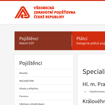
Všeobecná
zdravotní
pojišťovna
ČR,
Hlavní
menu
hlavní
stránka
Pojištěnci
Plátci
Klienti VZP
Kategorie plátců po
Pojištěnci
Drobečková
navigace
Special
Aktuality
Nejčastěji řešíte
Hl. m. Pr
Výhody a příspěvky
Fakultní nemocn
Prevence
Královéhr
Informace a životní situace