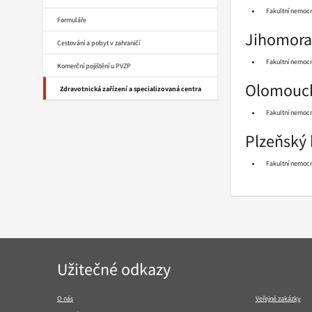
Fakultní nemoc
Formuláře
Jihomora
Cestování a pobyt v zahraničí
Fakultní nemocn
Komerční pojištění u PVZP
Olomouck
Zdravotnická zařízení a specializovaná centra
Fakultní nemoc
Plzeňský 
Fakultní nemocn
Navigace
Užitečné odkazy
v
patičce
O nás
Veřejné zakázky