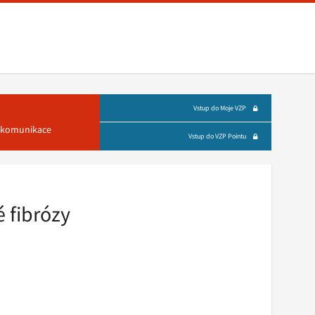
Vstup do Moje VZP
á komunikace
Vstup do VZP Pointu
é fibrózy