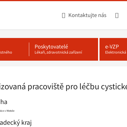
Kontaktujte nás
Poskytovatelé
e-VZP
jistného
Lékaři, zdravotnická zařízení
Elektronick
izovaná pracoviště pro léčbu cystick
aha
ice v Motole
adecký kraj