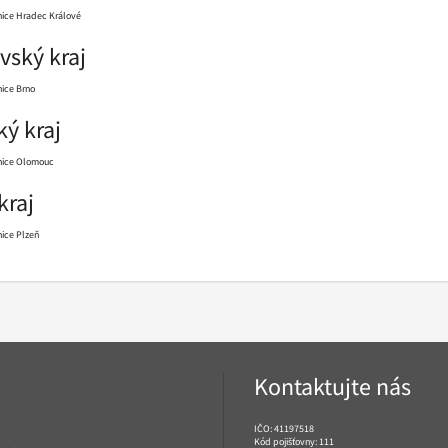
nice Hradec Králové
vský kraj
ice Brno
ý kraj
nice Olomouc
kraj
ice Plzeň
Kontaktujte nás
IČO: 41197518
Kód pojišťovny: 111