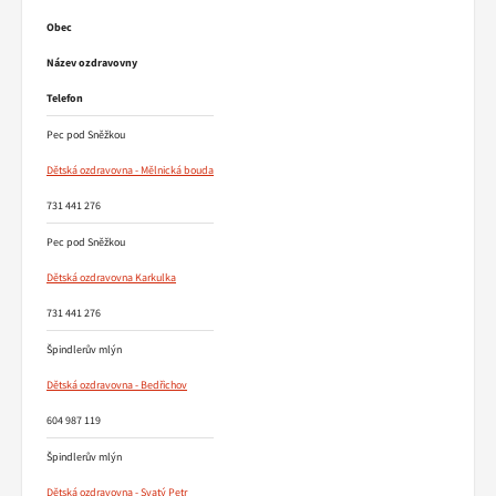
Obec
Název ozdravovny
Telefon
Pec pod Sněžkou
Dětská ozdravovna - Mělnická bouda
731 441 276
Pec pod Sněžkou
Dětská ozdravovna Karkulka
731 441 276
Špindlerův mlýn
Dětská ozdravovna - Bedřichov
604 987 119
Špindlerův mlýn
Dětská ozdravovna - Svatý Petr