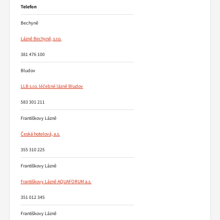
Telefon
Bechyně
Lázně Bechyně, s.r.o.
381 476 100
Bludov
LLB s.r.o. léčebné lázně Bludov
583 301 211
Františkovy Lázně
Česká hotelová, a.s.
355 310 225
Františkovy Lázně
Františkovy Lázně AQUAFORUM a.s.
351 012 345
Františkovy Lázně