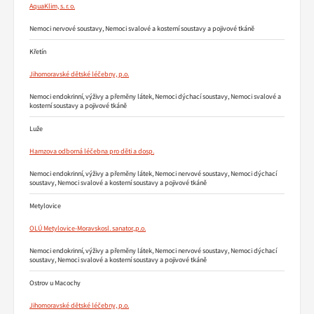
AquaKlim, s. r. o.
Nemoci nervové soustavy, Nemoci svalové a kosterní soustavy a pojivové tkáně
Křetín
Jihomoravské dětské léčebny, p.o.
Nemoci endokrinní, výživy a přeměny látek, Nemoci dýchací soustavy, Nemoci svalové a
kosterní soustavy a pojivové tkáně
Luže
Hamzova odborná léčebna pro děti a dosp.
Nemoci endokrinní, výživy a přeměny látek, Nemoci nervové soustavy, Nemoci dýchací
soustavy, Nemoci svalové a kosterní soustavy a pojivové tkáně
Metylovice
OLÚ Metylovice-Moravskosl. sanator.,p.o.
Nemoci endokrinní, výživy a přeměny látek, Nemoci nervové soustavy, Nemoci dýchací
soustavy, Nemoci svalové a kosterní soustavy a pojivové tkáně
Ostrov u Macochy
Jihomoravské dětské léčebny, p.o.