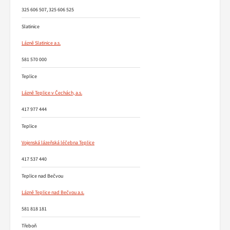
325 606 507, 325 606 525
Slatinice
Lázně Slatinice a.s.
581 570 000
Teplice
Lázně Teplice v Čechách, a.s.
417 977 444
Teplice
Vojenská lázeňská léčebna Teplice
417 537 440
Teplice nad Bečvou
Lázně Teplice nad Bečvou a.s.
581 818 181
Třeboň