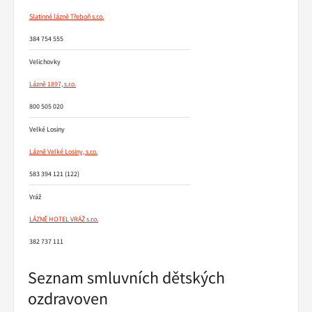
Slatinné lázně Třeboň s.r.o.
384 754 555
Velichovky
Lázně 1897, s.r.o.
800 505 020
Velké Losiny
Lázně Velké Losiny, s.r.o.
583 394 121 (122)
Vráž
LÁZNĚ HOTEL VRÁŽ s.r.o.
382 737 111
Seznam smluvních dětských
ozdravoven