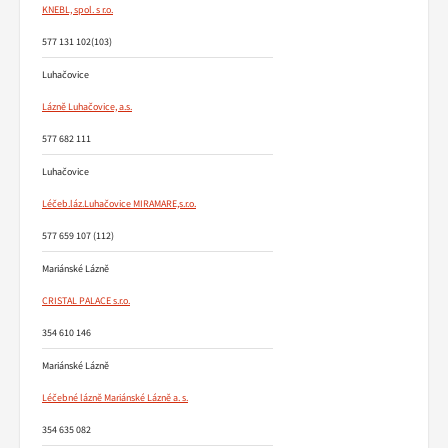
KNEBL, spol. s r.o.
577 131 102(103)
Luhačovice
Lázně Luhačovice, a.s.
577 682 111
Luhačovice
Léčeb.láz.Luhačovice MIRAMARE,s.r.o.
577 659 107 (112)
Mariánské Lázně
CRISTAL PALACE s.r.o.
354 610 146
Mariánské Lázně
Léčebné lázně Mariánské Lázně a. s.
354 635 082