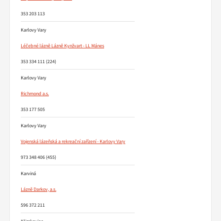
353 203 113
Karlovy Vary
Léčebné lázně Lázně Kynžvart - LL Mánes
353 334 111 (224)
Karlovy Vary
Richmond a.s.
353 177 505
Karlovy Vary
Vojenská lázeňská a rekreační zařízení - Karlovy Vary
973 348 406 (455)
Karviná
Lázně Darkov, a.s.
596 372 211