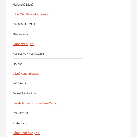
Mariánské Lázně
LS ROYAL Mariánské Lázně a. s.
354 618 111 (211)
Mšené-lázně
Lázně Mšené, a.s.,
416 866 007, 416 865 202
Osečná
Lázně Kundratice a.s.
485 344 211
Ostrožská Nová Ves
Sirnaté lázně Ostrožská Nová Ves, s.r.o.
572 437 200
Poděbrady
Lázně Poděbrady a.s.