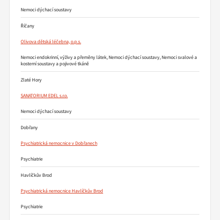
Nemoci dýchací soustavy
Říčany
Olivova dětská léčebna, o.p.s.
Nemoci endokrinní, výživy a přeměny látek, Nemoci dýchací soustavy, Nemoci svalové a
kosterní soustavy a pojivové tkáně
Zlaté Hory
SANATORIUM EDEL s.r.o.
Nemoci dýchací soustavy
Dobřany
Psychiatrická nemocnice v Dobřanech
Psychiatrie
Havlíčkův Brod
Psychiatrická nemocnice Havlíčkův Brod
Psychiatrie