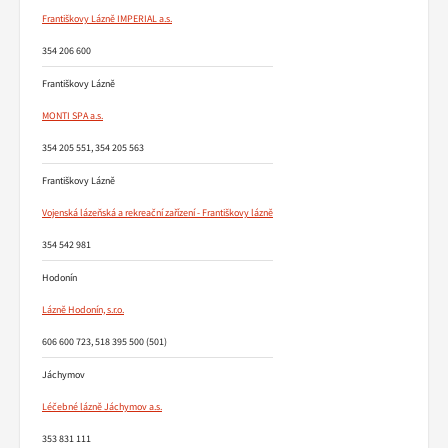
Františkovy Lázně IMPERIAL a.s.
354 206 600
Františkovy Lázně
MONTI SPA a.s.
354 205 551, 354 205 563
Františkovy Lázně
Vojenská lázeňská a rekreační zařízení - Františkovy lázně
354 542 981
Hodonín
Lázně Hodonín, s.r.o.
606 600 723, 518 395 500 (501)
Jáchymov
Léčebné lázně Jáchymov a.s.
353 831 111