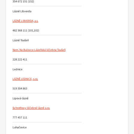
354 672 151 (152)
Lázně Libverda
LÁZNĚ LIBVERDA, a.s.
482 368 111 (101,102)
Lázně Toušeň
Nem. Na Bulovce-Lázeňská léčebna Toušeň
228 222 411
Lednice
LÁZNĚ LEDNICE, s.r.o.
519 304 863
Lipová-lázně
Schrothovy léčebné lázně s.r.o.
777 457 111
Luhačovice