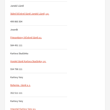
Janské Lázně
Státní léčebné lázně Janské Lázně, s.p.
499 860 304
Jeseník
Priessnitzovy léčebné lázně a.s.
584 491 111
Karlova Studánka
Horské lázně Karlova Studánka, s.p.
554 798 111
Karlovy Vary
Bohemia - lázně a. s.
352 511 111
Karlovy Vary
Imperial Karlovy Vary a.s.