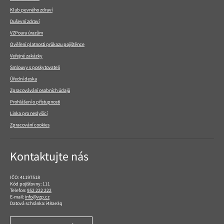
Klub pevného zdraví
Duševní zdraví
VZPoura úrazům
Ověření platnosti průkazu pojištěnce
Veřejné zakázky
Smlouvy s poskytovateli
Úřední deska
Zpracovávání osobních údajů
Prohlášení o přístupnosti
Linka pro neslyšící
Zpracování cookies
Kontaktujte nás
IČO: 41197518
Kód pojišťovny: 111
Telefon:
952 222 222
E-mail:
info@vzp.cz
Datová schránka: i48ae3q