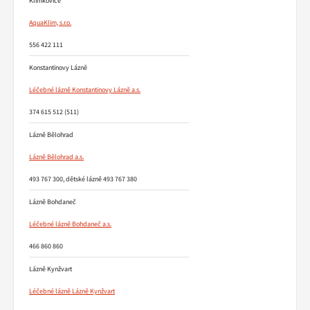
Klimkovice
AquaKlim, s.r.o.
556 422 111
Konstantinovy Lázně
Léčebné lázně Konstantinovy Lázně a.s.
374 615 512 (511)
Lázně Bělohrad
Lázně Bělohrad a.s.
493 767 300, dětské lázně 493 767 380
Lázně Bohdaneč
Léčebné lázně Bohdaneč a.s.
466 860 860
Lázně Kynžvart
Léčebné lázně Lázně Kynžvart