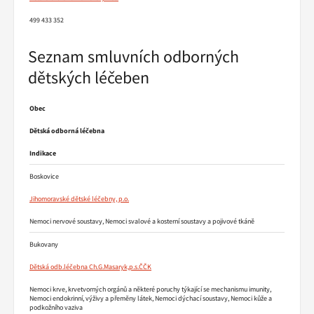
499 433 352
Seznam smluvních odborných
dětských léčeben
Obec
Dětská odborná léčebna
Indikace
Boskovice
Jihomoravské dětské léčebny, p.o.
Nemoci nervové soustavy, Nemoci svalové a kosterní soustavy a pojivové tkáně
Bukovany
Dětská odb.léčebna Ch.G.Masaryk,p.s.ČČK
Nemoci krve, krvetvorných orgánů a některé poruchy týkající se mechanismu imunity,
Nemoci endokrinní, výživy a přeměny látek, Nemoci dýchací soustavy, Nemoci kůže a
podkožního vaziva