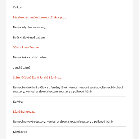
Cvikov
Léčebna respiračních nemocí Cvikov,p.o.,
Nemoci dýchací soustavy,
Dvůr Králové nad Labem
SOaL okresu Trutnov
Nemoci oka a očních adnex
Janské Lázně
Státní léčebné lázně Janské Lázně, s.p.
Nemoci endokrinní, výživy a přeměny látek, Nemoci nervové soustavy, Nemoci dýchací
soustavy, Nemoci svalové a kosterní soustavy a pojivové tkáně
Karviná
Lázně Darkov, a.s.
Nemoci nervové soustavy, Nemoci svalové a kosterní soustavy a pojivové tkáně
Klimkovice