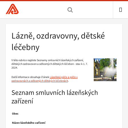
Všeobecná
zdravotní
pojišťovna
ME
ČR,
Drobečková
Lázně, ozdravovny, dětské
hlavní
navigace
stránka
léčebny
V této rubrice najdete Seznamy smluvních lázeňských zařízení,
dětských ozdravoven a odborných dětských léčeben - stav k 1. 7.
2024.
Další informace obsahuje článek
Lázeňská péče a péče v
ozdravovnách a odborných dětských léčebnách
.
Seznam smluvních lázeňských
zařízení
Obec
Název lázeňského zařízení