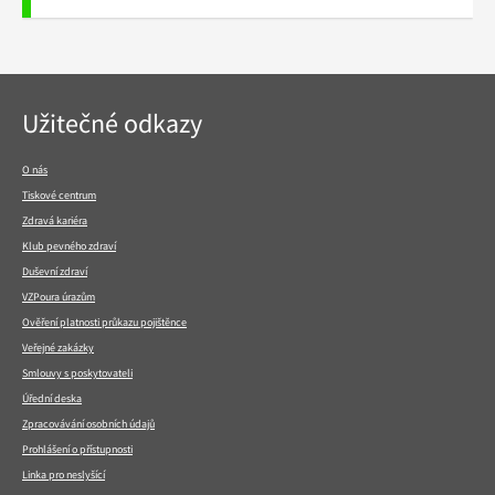
Navigace
Užitečné odkazy
v
patičce
O nás
Tiskové centrum
Zdravá kariéra
Klub pevného zdraví
Duševní zdraví
VZPoura úrazům
Ověření platnosti průkazu pojištěnce
Veřejné zakázky
Smlouvy s poskytovateli
Úřední deska
Zpracovávání osobních údajů
Prohlášení o přístupnosti
Linka pro neslyšící