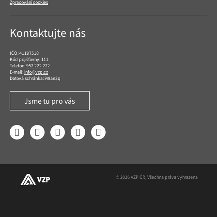
Zpracování cookies
Kontaktujte nás
IČO: 41197518
Kód pojišťovny: 111
Telefon:
952 222 222
E-mail:
info@vzp.cz
Datová schránka: i48ae3q
Jsme tu pro vás
Facebook
LinkedIn
YouTube
Instagram
Twitter
© 2026 VZP ČR, Všechna práva vyhrazena