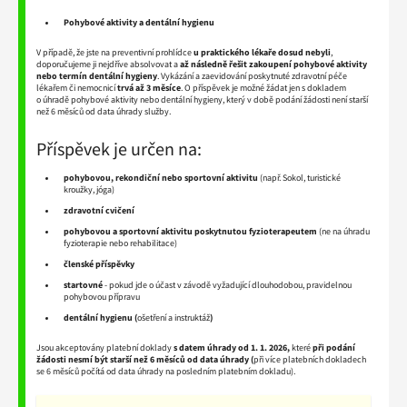
Pohybové aktivity a dentální hygienu
V případě, že jste na preventivní prohlídce
u praktického lékaře dosud nebyli
,
doporučujeme ji nejdříve absolvovat a
až následně řešit zakoupení pohybové aktivity
nebo termín dentální hygieny
. Vykázání a zaevidování poskytnuté zdravotní péče
lékařem či nemocnicí
trvá až 3 měsíce
. O příspěvek je možné žádat jen s dokladem
o úhradě pohybové aktivity nebo dentální hygieny, který v době podání žádosti není starší
než 6 měsíců od data úhrady služby.
Příspěvek je určen na:
pohybovou, rekondiční nebo sportovní aktivitu
(např. Sokol, turistické
kroužky, jóga)
zdravotní cvičení
pohybovou a sportovní aktivitu poskytnutou fyzioterapeutem
(ne na úhradu
fyzioterapie nebo rehabilitace)
členské příspěvky
startovné
- pokud jde o účast v závodě vyžadující dlouhodobou, pravidelnou
pohybovou přípravu
dentální hygienu (
ošetření a instruktáž
)
Jsou akceptovány platební doklady
s datem úhrady od 1. 1. 2026,
které
při podání
žádosti nesmí být starší než 6 měsíců od data úhrady (
při více platebních dokladech
se 6 měsíců počítá od data úhrady na posledním platebním dokladu).