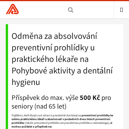
Všeobecná
zdravotní
pojišťovna
ME
Drobečková
Senioři
ČR,
navigace
-
Odměna za absolvování
hlavní
Pohybové
stránka
aktivity
preventivní prohlídky u
a
dentální
praktického lékaře na
hygiena
Pohybové aktivity a dentální
hygienu
Příspěvek do max. výše
500 Kč
pro
seniory (nad 65 let)
Pojištěnci, kteří dbají o své zdraví a pravidelně docházejí na
preventivní prohlídky ke
svému praktickému lékaři a absolvovali v posledních dvou letech preventivní
prohlídku
(nikoliv preventivní prohlídku ani pravidelnou prohlídku u stomatologa)
, si
mohou požádat o příspěvek na: