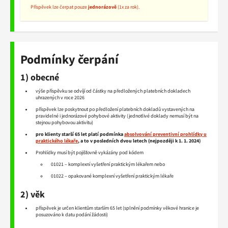
Příspěvek lze čerpat pouze
jednorázově
(1x za rok).
Podmínky čerpání
1) obecné
výše příspěvku se odvíjí od částky na předložených platebních dokladech
uhrazených v roce 2026
příspěvek lze poskytnout po předložení platebních dokladů vystavených na
pravidelné i jednorázové pohybové aktivity (jednotlivé doklady nemusí být na
stejnou pohybovou aktivitu)
pro klienty starší 65 let platí podmínka
absolvování preventivní prohlídky u
praktického lékaře
, a to v posledních dvou letech (nejpozději k 1. 1. 2024)
Prohlídky musí být pojišťovně vykázány pod kódem
01021 – komplexní vyšetření praktickým lékařem nebo
01022 – opakované komplexní vyšetření praktickým lékaře
2) věk
příspěvek je určen klientům starším 65 let (splnění podmínky věkové hranice je
posuzováno k datu podání žádosti)