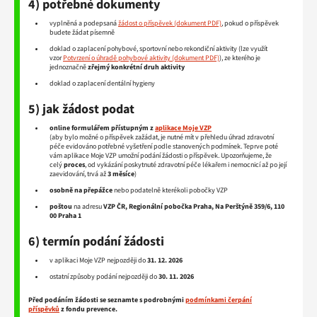
4) potřebné dokumenty
vyplněná a podepsaná
žádost o příspěvek
, pokud o příspěvek
budete žádat písemně
doklad o zaplacení pohybové, sportovní nebo rekondiční aktivity (lze využít
vzor
Potvrzení o úhradě pohybové aktivity
), ze kterého je
jednoznačně
zřejmý konkrétní druh aktivity
doklad o zaplacení dentální hygieny
5) jak žádost podat
online formulářem přístupným z
aplikace Moje VZP
(aby bylo možné o příspěvek zažádat, je nutné mít v přehledu úhrad zdravotní
péče evidováno potřebné vyšetření podle stanovených podmínek. Teprve poté
vám aplikace Moje VZP umožní podání žádosti o příspěvek. Upozorňujeme, že
celý
proces
, od vykázání poskytnuté zdravotní péče lékařem i nemocnicí až po její
zaevidování, trvá až
3 měsíce
)
osobně na přepážce
nebo podatelně kterékoli pobočky VZP
poštou
na adresu
VZP ČR, Regionální pobočka Praha, Na Perštýně 359/6, 110
00 Praha 1
6) termín podání žádosti
v aplikaci Moje VZP nejpozději do
31. 12. 2026
ostatní způsoby podání nejpozději do
30. 11. 2026
Před podáním žádosti se seznamte s podrobnými
podmínkami čerpání
příspěvků
z fondu prevence.