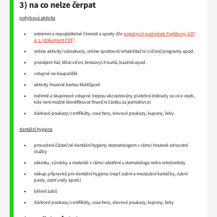
3) na co nelze čerpat
pohybová aktivita
extrémní a nepojistitelné činnosti a sporty dle
pojistných podmínek Pojišťovny VZP,
a. s.
online aktivity/videokurzy, online sportovní/rehabilitační cvičení/programy apod.
pronájem hal, tělocvičen, tenisových kurtů, bazénů apod.
vstupné na koupaliště
aktivity hrazené kartou MultiSport
rodinné a skupinové vstupné (nejsou akceptovány platební doklady za více osob,
kde není možné identifikovat finanční částku za jednotlivce)
dárkové poukazy/certifikáty, vouchery, slevové poukazy, kupony, šeky
dentální hygiena
provedení částečné dentální hygieny stomatologem v rámci hrazené zdravotní
služby
zákroky, výrobky a materiál v rámci ošetření u stomatologa nebo ortodontisty
nákup přípravků pro dentální hygienu (např. zubní a mezizubní kartáčky, zubní
pasty, ústní vody apod.)
bělení zubů
dárkové poukazy/certifikáty, vouchery, slevové poukazy, kupony, šeky