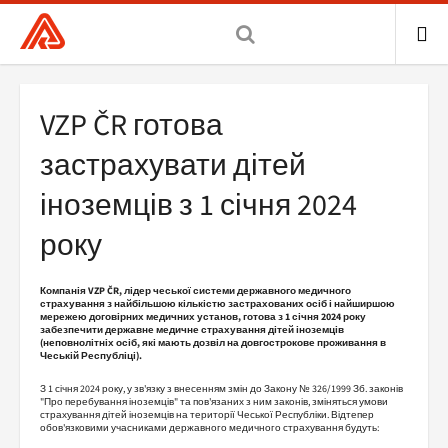
Všeobecná
zdravotní
pojišťovna
ME
ČR,
Drobečková
VZP ČR готова
hlavní
navigace
stránka
застрахувати дітей
іноземців з 1 січня 2024
року
Компанія VZP ČR, лідер чеської системи державного медичного
страхування з найбільшою кількістю застрахованих осіб і найширшою
мережею договірних медичних установ, готова з 1 січня 2024 року
забезпечити державне медичне страхування дітей іноземців
(неповнолітніх осіб, які мають дозвіл на довгострокове проживання в
Чеській Республіці).
З 1 січня 2024 року, у зв'язку з внесенням змін до Закону № 326/1999 Зб. законів
"Про перебування іноземців" та пов'язаних з ним законів, зміняться умови
страхування дітей іноземців на території Чеської Республіки. Відтепер
обов'язковими учасниками державного медичного страхування будуть: