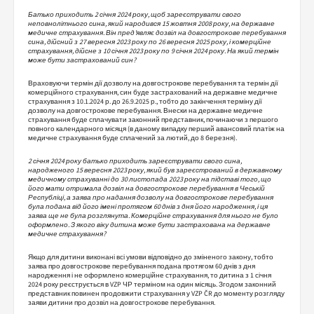
Батько приходить 2 січня 2024 року, щоб зареєструвати свого
неповнолітнього сина, який народився 15 жовтня 2008 року, на державне
медичне страхування. Він пред'являє дозвіл на довгострокове перебування
сина, дійсний з 27 вересня 2023 року по 26 вересня 2025 року, і комерційне
страхування, дійсне з 10 січня 2023 року по 9 січня 2024 року. На який термін
може бути застрахований син?
Враховуючи термін дії дозволу на довгострокове перебування та термін дії
комерційного страхування, син буде застрахований на державне медичне
страхування з 10.1.2024 р. до 26.9.2025 р., тобто до закінчення терміну дії
дозволу на довгострокове перебування. Внески на державне медичне
страхування буде сплачувати законний представник, починаючи з першого
повного календарного місяця (в даному випадку перший авансовий платіж на
медичне страхування буде сплачений за лютий, до 8 березня).
2 січня 2024 року батько приходить зареєструвати свого сина,
народженого 15 вересня 2023 року, який був зареєстрований в державному
медичному страхуванні до 30 листопада 2023 року на підставі того, що
його мати отримала дозвіл на довгострокове перебування в Чеській
Республіці, а заява про надання дозволу на довгострокове перебування
була подана від його імені протягом 60 днів з дня його народження, і ця
заява ще не була розглянута. Комерційне страхування для нього не було
оформлено. З якого віку дитина може бути застрахована на державне
медичне страхування?
Якщо для дитини виконані всі умови відповідно до зміненого закону, тобто
заява про довгострокове перебування подана протягом 60 днів з дня
народження і не оформлено комерційне страхування, то дитина з 1 січня
2024 року реєструється в VZP ЧР терміном на один місяць. Згодом законний
представник повинен продовжити страхування у VZP ČR до моменту розгляду
заяви дитини про дозвіл на довгострокове перебування.