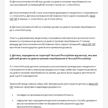
б) Дитина/неповнолітній має дозвіл на довгострокове перебування і не
застрахований на комерційній основі станом на 1 січня 2024 р.
Дитина/неповнолітній стане учасником державного медичного страхування
з 1 січня 2024 р. Дитина/неповнолітній повинен бути зареєстрований у
філії
VZP ЧР
в період з 1 січня 2024 р. до 8 січня 2024 р.
в) Дитина/неповнолітній не отримає дозвіл на довгострокове перебування
до 1 січня 2024 року.
Участь у державному медичному страхуванні автоматично розпочнеться з
моменту отримання дозволу на довгострокове перебування. У такому
випадку дитина/неповнолітній повинен бути зареєстрований у
філії VZP ЧР
протягом 8 календарних днів після отримання дозволу.
2. Дитина, народжена на території Чеської Республіки від матері, яка має
дійсний дозвіл на довгострокове перебування в Чеській Республіці
З 1 січня 2024 року дитина залишається учасником громадського медичного
страхування на весь період процедури розгляду заяви про надання дозволу
на довгострокове перебування за умови, що вона була подана протягом 60
днів з дня її народження.
Законний представник, опікун або піклувальник, реєструючи дитину у
філії VZP
ЧР
, повинен пред'явити відповідні документи:
посвідка на проживання дитини/неповнолітнього,
свідоцтво про народження дитини/неповнолітнього (та/або документ
про встановлення опіки чи піклування або рішення суду про
призначення опікуна),