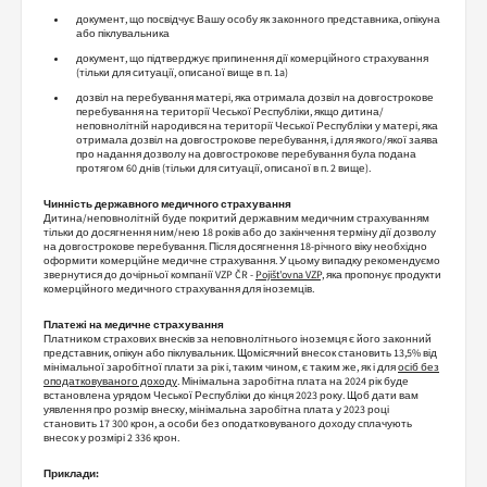
документ, що посвідчує Вашу особу як законного представника, опікуна
або піклувальника
документ, що підтверджує припинення дії комерційного страхування
(тільки для ситуації, описаної вище в п. 1a)
дозвіл на перебування матері, яка отримала дозвіл на довгострокове
перебування на території Чеської Республіки, якщо дитина/
неповнолітній народився на території Чеської Республіки у матері, яка
отримала дозвіл на довгострокове перебування, і для якого/якої заява
про надання дозволу на довгострокове перебування була подана
протягом 60 днів (тільки для ситуації, описаної в п. 2 вище).
Чинність державного медичного страхування
Дитина/неповнолітній буде покритий державним медичним страхуванням
тільки до досягнення ним/нею 18 років або до закінчення терміну дії дозволу
на довгострокове перебування. Після досягнення 18-річного віку необхідно
оформити комерційне медичне страхування. У цьому випадку рекомендуємо
звернутися до дочірньої компанії VZP ČR -
Pojišt'ovna VZP,
яка пропонує продукти
комерційного медичного страхування для іноземців.
Платежі на медичне страхування
Платником страхових внесків за неповнолітнього іноземця є його законний
представник, опікун або піклувальник. Щомісячний внесок становить 13,5% від
мінімальної заробітної плати за рік і, таким чином, є таким же, як і для
осіб без
оподатковуваного доходу
. Мінімальна заробітна плата на 2024 рік буде
встановлена урядом Чеської Республіки до кінця 2023 року. Щоб дати вам
уявлення про розмір внеску, мінімальна заробітна плата у 2023 році
становить 17 300 крон, а особи без оподатковуваного доходу сплачують
внесок у розмірі 2 336 крон.
Приклади: