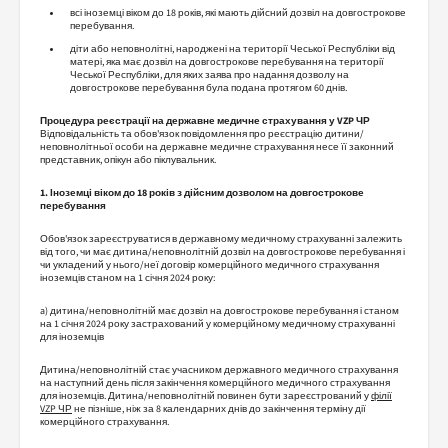
всі іноземці віком до 18 років, які мають дійсний дозвіл на довгострокове
перебування.
діти або неповнолітні, народжені на території Чеської Республіки від
матері, яка має дозвіл на довгострокове перебування на території
Чеської Республіки, для яких заява про надання дозволу на
довгострокове перебування була подана протягом 60 днів.
Процедура реєстрації на державне медичне страхування у VZP ЧР
Відповідальність та обов'язок повідомлення про реєстрацію дитини/
неповнолітньої особи на державне медичне страхування несе її законний
представник, опікун або піклувальник.
1. Іноземці віком до 18 років з дійсним дозволом на довгострокове
перебування
Обов'язок зареєструватися в державному медичному страхуванні залежить
від того, чи має дитина/неповнолітній дозвіл на довгострокове перебування і
чи укладений у нього/неї договір комерційного медичного страхування
іноземців станом на 1 січня 2024 року:
a) дитина/неповнолітній має дозвіл на довгострокове перебування і станом
на 1 січня 2024 року застрахований у комерційному медичному страхуванні
для іноземців
Дитина/неповнолітній стає учасником державного медичного страхування
на наступний день після закінчення комерційного медичного страхування
для іноземців. Дитина/неповнолітній повинен бути зареєстрований у
філії
VZP ЧР
не пізніше, ніж за 8 календарних днів до закінчення терміну дії
комерційного страхування.