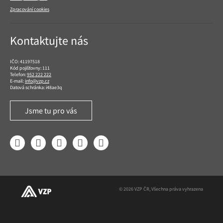
Zpracování cookies
Kontaktujte nás
IČO: 41197518
Kód pojišťovny: 111
Telefon:
952 222 222
E-mail:
info@vzp.cz
Datová schránka: i48ae3q
Jsme tu pro vás
Facebook
LinkedIn
YouTube
Instagram
Twitter
© 2026 VZP ČR, Všechna práva vyhrazena