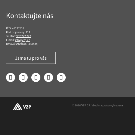
Kontaktujte nás
IČO: 41197518
Kód pojišťovny: 111
Telefon:
952 222 222
E-mail:
info@vzp.cz
Datová schránka: i48ae3q
Jsme tu pro vás
Facebook
LinkedIn
YouTube
Instagram
Twitter
© 2026 VZP ČR, Všechna práva vyhrazena